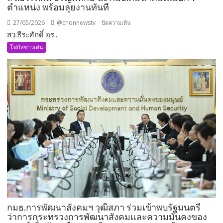
ตำแหน่ง พร้อมลุยงานทันที
27/05/2026
@chonnewstv
บน
ปิดความเห็น
สว.ธีระศักดิ์ อร...
สว.ธีร
ะ
โฟกัสข่าวเด่น
ศักดิ์
อรัญ
พิทักษ์
นั่ง
กมธ.คมนาคม
เพิ่ม
อีก
1
ตำแหน่ง
พร้อม
ลุย
งาน
ทันที
กมธ.การพัฒนาสังคมฯ วุฒิสภา ร่วมเข้าพบรัฐมนตรี
ว่าการกระทรวงการพัฒนาสังคมและความมั่นคงของ