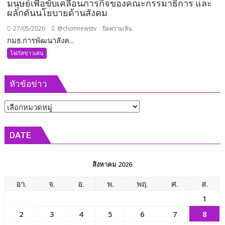
มนุษย์เพื่อขับเคลื่อนภารกิจของคณะกรรมาธิการ และ
ผลักดันนโยบายด้านสังคม
27/05/2026
@chonnewstv
บน
ปิดความเห็น
กมธ.การพัฒนาสังค...
กมธ.การ
พัฒนา
โฟกัสข่าวเด่น
สังคมฯ
วุฒิสภา
หัวข้อข่าว
ร่วม
เข้า
หัวข้อ
พบ
รัฐมนตรี
ข่าว
ว่าการ
DATE
กระทรวง
การ
พัฒนา
สิงหาคม 2026
สังคม
และ
อา.
จ.
อ.
พ.
พฤ.
ศ.
ส.
ความ
1
มั่นคง
2
3
4
5
6
7
8
ของ