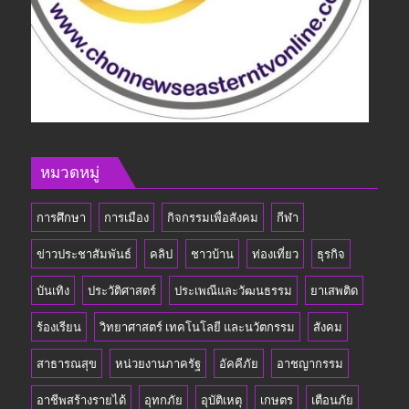
หมวดหมู่
การศึกษา
การเมือง
กิจกรรมเพื่อสังคม
กีฬา
ข่าวประชาสัมพันธ์
คลิป
ชาวบ้าน
ท่องเที่ยว
ธุรกิจ
บันเทิง
ประวัติศาสตร์
ประเพณีและวัฒนธรรม
ยาเสพติด
ร้องเรียน
วิทยาศาสตร์ เทคโนโลยี และนวัตกรรม
สังคม
สาธารณสุข
หน่วยงานภาครัฐ
อัคคีภัย
อาชญากรรม
อาชีพสร้างรายได้
อุทกภัย
อุบัติเหตุ
เกษตร
เตือนภัย