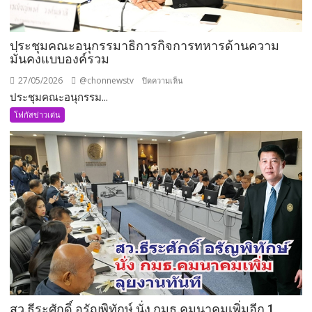
ประชุมคณะอนุกรรมาธิการกิจการทหารด้านความ
มั่นคงแบบองค์รวม
27/05/2026
@chonnewstv
บน
ปิดความเห็น
ประชุมคณะอนุกรรม...
ประชุม
คณะ
โฟกัสข่าวเด่น
อนุ
กรรมาธิการ
กิจการ
ทหาร
ด้าน
ความ
มั่นคง
แบบ
องค์
รวม
สว.ธีระศักดิ์ อรัญพิทักษ์ นั่ง กมธ.คมนาคมเพิ่มอีก 1