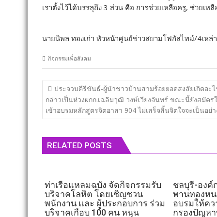
เราตั้งไว้ได้บรรลุถึง 3 ส่วน คือ การช่วยเหลือครู, ช่วยเ
นายนิพล ทองเก่า หัวหน้าศูนย์ข่าวสยามโฟกัสไทม์/4เหล่
กิจกรรมเพื่อสังคม
แนะแนว
ประจวบคีรีขันธ์​-ผู้นำชาวบ้านสามร้อยยอดสงสัยเกิดอะไร
เรื่อง
กล่าวเป็นห่วงผกก.เฉลิมวุฒิ วงษ์เวียงจันทร์ ขณะนี้ยังสมัคร
เข้าอบรมหลักสูตรจิตอาสา 904 ไม่เสร็จสิ้นจิตใจจะเป็นอย่
RELATED POSTS
ท่าเรือแหลมฉบัง จัดกิจกรรมรับ
ชลบุรี-องค
บริจาคโลหิต โดยเชิญชวน
พานทองหน
พนักงาน และ ผู้ประกอบการ ร่วม
อบรมให้ควา
บริจาคเกือบ 100 คน หนุน
กรองปัญห