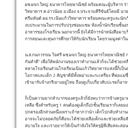
ผช.ผจก.ใหญ่ ธนาคารไทยพาณิชย์ พร้อมคณะผู้บริหาร ร่ว
วิทยาคาร ต.อ่าวน้อย อ.เมือง จ.ประจวบคีรีขันธ์โดยมี นาย
ศรีมหันต์ ผอ.รร.เนินแก้ววิทยาคาร พร้อมคณะครูและนัก
งบประมาณในการปรับปรุงซ่อมแซม ห้องน้ำนักเรียนชั้นอ
อาหารของโรงเรียน นอกจากนี้ ยังได้มีการนำหนังสือมาบ
การสอนและทุนการศึกษาให้กับนักเรียน โดยรวมมูลค่า
น.ส.กนกวรรณ ใจศรี ผช.ผจก.ใหญ่ ธนาคารไทยพาณิชย์ กล่
กันทำดี” เพื่อให้พนักงานของเราทำงานแล้วก็จะได้ช่วยเห
หลายโรงเรียนส่วนโรงเรียนเนินแก้ววิทยาคารแห่งนี้ก็เป็นหน
โอกาสและเด็ก 2 สัญชาติมีทั้งพม่าและกะเหรี่ยง ที่พ่อแม่
เข้ามารับจ้างกรีเยางอยู่ไทย ถึงฤดูเก็บเกี่ยวสับปะรดก็
ก็เป็นความยากลำบากของครูแล้วก็ยังพบว่าการจ้างครูมา
เหลือ ซึ่งสำหรับครู 1 คนต้องดูเด็กถึง3ชั้นเรียนเราก็เลย
ปกครองอีกส่วนหนึ่งเพราะถ้าหากว่านำ เด็กไปกลับทำงาน
อาจจะไม่ปลอดภัยก็คือจะได้ช่วยเหลือเด็กและช่วยเหลือ
สบายใจ และเราอยากให้เป็นกำลังใจให้ครูผู้ที่เสียสละสอนเด็กต