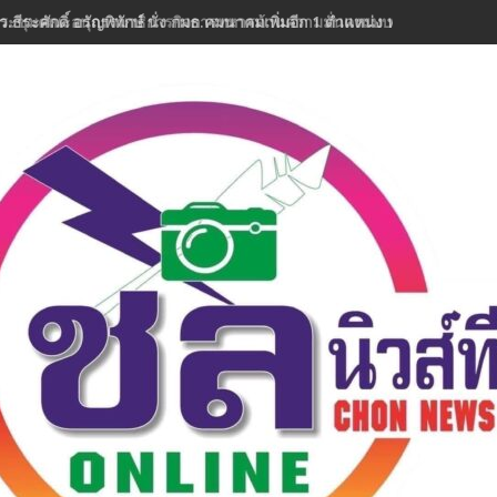
ว.ธีระศักดิ์ อรัญพิทักษ์ นั่ง กมธ.คมนาคมเพิ่มอีก 1 ตำแหน่ง พร้อมลุยงานทันท