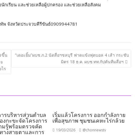
หลือนักเรียน และช่วยเหลือผู้ปกครอง และช่วยเหลือสังคม
าทัพ จังหวัดประจวบคีรีขันธ์0909944781
ขึ้น
“เดอะยิ้ม”ผบช.ภ.2 นัดสื่อฯชลบุรี ฟาดแข้งฟุตบอล 4 เส้า กระชับ
มิตร 18 ธ.ค. ผบช.ทท.กัปตันทีมสื่อฯ
ใจ
างไร
์การบริหารส่วนตำบล
เริ่มแล้วโครงการ ออกกำลังกาย
องกะขะจัดโครงการ
เพื่อสุขภาพ ชุมชนเคหะไร่กล้วย
มรู้พร้อมตรวจคัด
19/03/2026
@chonnewstv
าทางสายตาและการ