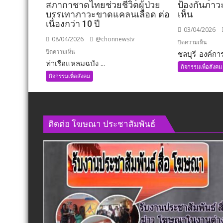
สภากาชาดไทยช่วยชีวิตผู้ป่วย
ป้องกันภา
บรรเทาภาวะขาดแคลนเลือด ต่อ
เห็น
เนื่องกว่า 10 ปี
03/04/2026
08/04/2026
@chonnewstv
บน
ปิดความเห็น
บน
ปิดความเห็น
ชลบุรี-องค์การ
ชลบุรี-
ท่าเรือแหลมฉบัง ...
ท่าเรือ
องค์กา
กิจกรรมเพื่อสังคม
แหลม
บริหาร
กิจกรรมเพื่อสังคม
ฉบัง
ส่วน
จัด
ตำบล
กิจกรรม
พานท
รับ
หน
ติดต่อ​ โฆษณา​ ประชาสัมพันธ์
บริจาค
อง
โลหิต
กะ
โดย
ขะ
เชิญ
จัด
ชวน
โครงก
พนักงาน
อบรม
และ
ให้
ผู้
ความ
ประกอบ
รู้