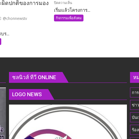
วะผิดปกติของการมอง
บน
ปิดความเห็น
เริ่มแล้วโครงการ...
เริ่ม
แล้ว
กิจกรรมเพื่อสังคม
@chonnewstv
โครงการ
ออก
บร...
กำลัง
ร
กาย
เพื่อ
สุขภาพ
ชุมชน
อง
เคหะ
ชลนิวส์ ทีวี ONLINE
หม
ไร่
กล้วย
การ
LOGO NEWS
ข่า
าร
บันเ
ร้อง