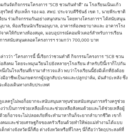
มกันจัดกิจกรรมโครงการ “SCB ชวนกันทำดี” ณ โรงเรียนเนินแก้ว
สุรวิทย์ ทับเหล็ก รอง ผอ. สพป. ประจวบคีรีขันธ์ เขต 1, นายพีระชาติ
เรียน ร่วมกิจกรรมกันอย่างสนุกสนาน โดยทางโครงการฯ ได้สนับสนุน
นุบาล, ห้องเรียนนักเรียนอนุบาล, อาคารห้องพยาบาลและ อาคารโรง
ริจาคให้กับทางห้องสมุด, มอบอุปกรณ์คอมพิวเตอร์สำหรับการเรียน
ในการสนับสนุนตลอดโครงการฯ รวมกว่า 700,000 บาท
าวว่า “โครงการนี้ นี้เรียกว่าชวนทำดี กิจกรรมโครงการ “SCB ชวน
ลือสังคม โดยจะหมุนเวียนไปยังหลายๆโรงเรียน สำหรับปีนี้เราก็ไปกัน
ึ่งในโรงเรียนที่เรามาสำรวจแล้ว พบว่าโรงเรียนนี้ยังมีเด็กที่ยังด้อย
ซึ่งมีอาชีพเป็นเกษตรกรผู้ปลูกสับปะรดและปลูกปาล์ม, มันสำปะหลัง ซึ่ง
อาจจะต้องเดินทางกลับประเทศ
ดูแลครูไม่พอก็อยากจะสนับสนุนหาทุนช่วยสนับสนุนการสร้างครูช่วย
มองว่าเป็นการช่วยเหลือเด็กและช่วยเหลือสังคมด้วยและได้ช่วยเหลือผู้
ด้วยก็อาจจะไม่ปลอดภัยที่จะทำมาหากินก็จะยากลำบากชีวิต เขาก็
สังคมและช่วยเศรษฐกิจของครัวเรือนด้วยทำให้พ่อแม่ทำงานได้แบบ
่างจังหวัดนี่ก็คือ ต่างจังหวัดหรือที่ไกลๆ นี่ก็ถือว่าวัตถุประสงค์ที่