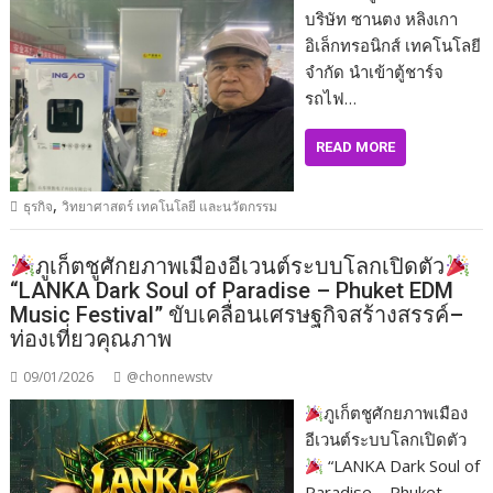
บริษัท ซานตง หลิงเกา
อิเล็กทรอนิกส์ เทคโนโลยี
จำกัด นำเข้าตู้ชาร์จ
รถไฟ…
READ MORE
,
ธุรกิจ
วิทยาศาสตร์ เทคโนโลยี และนวัตกรรม
ภูเก็ตชูศักยภาพเมืองอีเวนต์ระบบโลกเปิดตัว
“LANKA Dark Soul of Paradise – Phuket EDM
Music Festival” ขับเคลื่อนเศรษฐกิจสร้างสรรค์–
ท่องเที่ยวคุณภาพ
09/01/2026
@chonnewstv
ภูเก็ตชูศักยภาพเมือง
อีเวนต์ระบบโลกเปิดตัว
“LANKA Dark Soul of
Paradise – Phuket