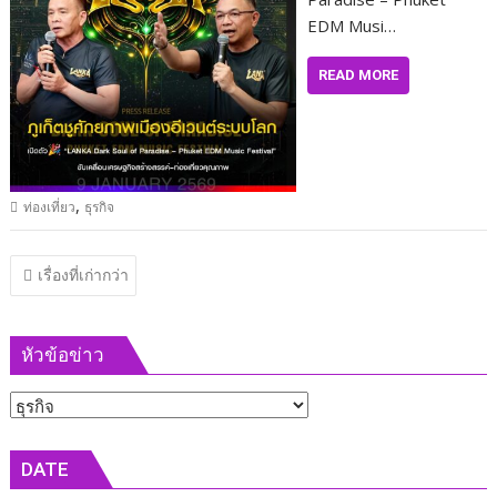
EDM Musi…
READ MORE
,
ท่องเที่ยว
ธุรกิจ
แนะแนว
เรื่องที่เก่ากว่า
เรื่อง
หัวข้อข่าว
หัวข้อ
ข่าว
DATE