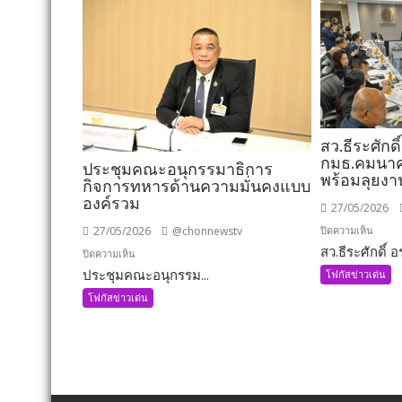
สว.ธีระศักดิ์
กมธ.คมนาคม
ประชุมคณะอนุกรรมาธิการ
พร้อมลุยงา
กิจการทหารด้านความมั่นคงแบบ
องค์รวม
27/05/2026
บน
ปิดความเห็น
27/05/2026
@chonnewstv
สว.ธีระศักดิ์ อร
สว.ธีร
บน
ปิดความเห็น
ะ
ประชุมคณะอนุกรรม...
ประชุม
โฟกัสข่าวเด่น
ศักดิ์
คณะ
โฟกัสข่าวเด่น
อรัญ
อนุ
พิทักษ์
กรรมาธิการ
นั่ง
กิจการ
กมธ.
ทหาร
เพิ่ม
ด้าน