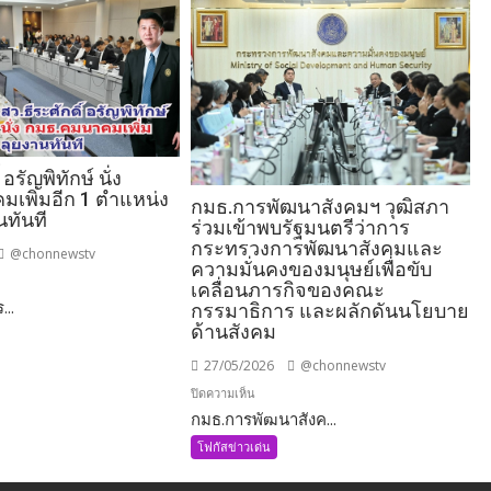
 อรัญพิทักษ์ นั่ง
เพิ่มอีก 1 ตำแหน่ง
กมธ.การพัฒนาสังคมฯ วุฒิสภา
นทันที
ร่วมเข้าพบรัฐมนตรีว่าการ
กระทรวงการพัฒนาสังคมและ
@chonnewstv
ความมั่นคงของมนุษย์เพื่อขับ
เคลื่อนภารกิจของคณะ
...
กรรมาธิการ และผลักดันนโยบาย
ด้านสังคม
27/05/2026
@chonnewstv
บน
ปิดความเห็น
กมธ.การพัฒนาสังค...
กมธ.การ
พัฒนา
โฟกัสข่าวเด่น
คมนาคม
สังคมฯ
วุฒิสภา