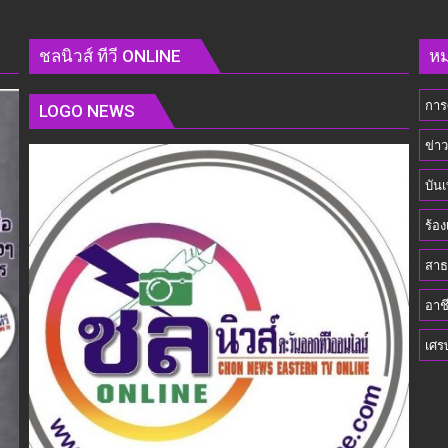
ร่วม
เข้า
่ง
ชลนิวส์ ทีวี ONLINE
หม
พบ
รัฐมนตรี
การ
ว่าการ
LOGO NEWS
กระทรวง
ข่า
การ
พัฒนา
บันเ
สังคม
และ
ร้อง
ความ
มั่นคง
สาธ
ของ
อาช
มนุษย์
เพื่อ
เศร
ขับ
เคลื่อน
ภารกิจ
ของ
คณะ