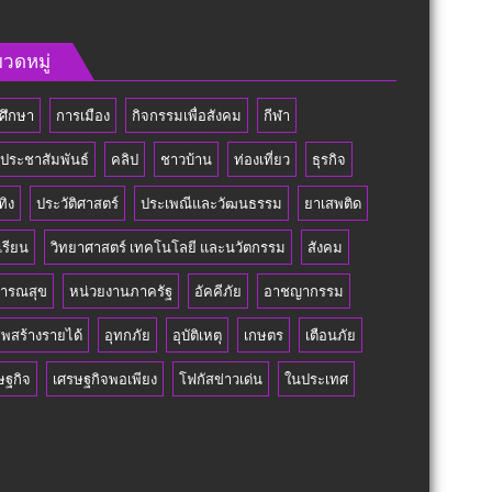
วดหมู่
ศึกษา
การเมือง
กิจกรรมเพื่อสังคม
กีฬา
วประชาสัมพันธ์
คลิป
ชาวบ้าน
ท่องเที่ยว
ธุรกิจ
ทิง
ประวัติศาสตร์
ประเพณีและวัฒนธรรม
ยาเสพติด
เรียน
วิทยาศาสตร์ เทคโนโลยี และนวัตกรรม
สังคม
ารณสุข
หน่วยงานภาครัฐ
อัคคีภัย
อาชญากรรม
ีพสร้างรายได้
อุทกภัย
อุบัติเหตุ
เกษตร
เตือนภัย
ษฐกิจ
เศรษฐกิจพอเพียง
โฟกัสข่าวเด่น
ในประเทศ