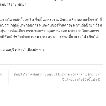
แหลมบาลีฮาย พัทยา
ภายในวอล์คกิ้ง สตรีท ซึ่งเป็นแหล่งรวมนักท่องเที่ยวหลายเชื้อชาติ ที่
พบว่ามีกลุ่มผู้ประกอบการ พนักงานของร้านต่างๆ พากันถือป้าย พร้อม
่อกระตุ้นการท่องเที่ยว กราบขอบพระคุณท่าน รมต.พวกเราสนับสนุนการ
ยพิพัฒน์ รัชกิจประการ รมว.กระทรวงการท่องเที่ยวและกีฬา อีกด้วย
าค จ.ชลบุรี (ประจำเมืองพัทยา)
าน
ชลบุรี ตำรวจพัทยารวบหนุ่มบุรีรัมย์พกระเบิดคาด่าน อีกรายพก
ปืนไทยประดิษฐ์ยิงขึ้นฟ้า