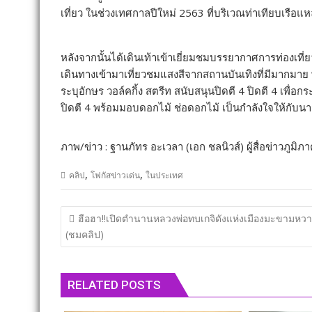
เที่ยว ในช่วงเทศกาลปีใหม่ 2563 ที่บริเวณท่าเทียบเรือ
หลังจากนั้นได้เดินเท้าเข้าเยี่ยมชมบรรยากาศการท่องเที่ยว
เดินทางเข้ามาเที่ยวชมแสงสีจากสถานบันเทิงที่มีมากมาย 
ระบุอักษร วอล์คกิ้ง สตรีท สนับสนุนปิดตี 4 ปิดตี 4 เพื
ปิดตี 4 พร้อมมอบดอกไม้ ช่อดอกไม้ เป็นกำลังใจให้กับนา
ภาพ/ข่าว : ฐานภัทร อะเวลา (เอก ชลนิวส์) ผู้สื่อข่าวภูมิภ
,
,
คลิป
โฟกัสข่าวเด่น
ในประเทศ
แนะแนว
ฮือฮา!!เปิดตำนานหลวงพ่อทบเกจิดังแห่งเมืองมะขามหว
เรื่อง
(ชมคลิป)
RELATED POSTS