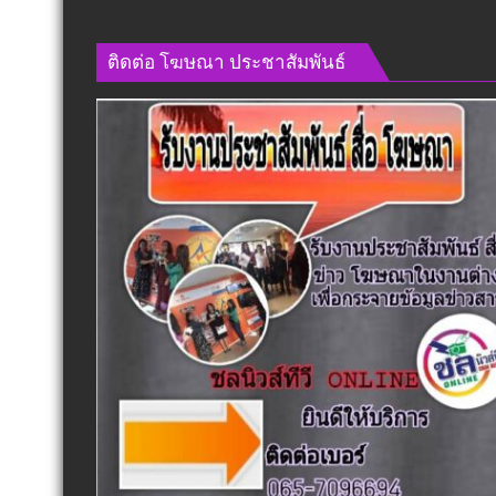
อีก
ความ
1
มั่นคง
ตำแหน
ติดต่อ​ โฆษณา​ ประชาสัมพันธ์
แบบ
พร้อม
องค์
ลุย
รวม
งาน
ทันที