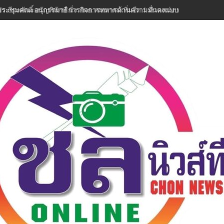
สว.ธีระศักดิ์ อรัญพิทักษ์ นั่ง กมธ.คมนาคมเพิ่มอีก 1 ตำแหน่ง พร้อมลุยงานทัน