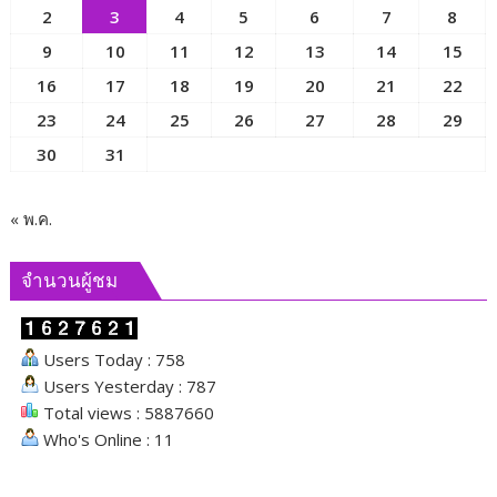
2
3
4
5
6
7
8
ของ
มนุษย์
9
10
11
12
13
14
15
เพื่อ
16
17
18
19
20
21
22
ขับ
23
24
25
26
27
28
29
เคลื่อน
ภารกิจ
30
31
ของ
คณะ
กรรมาธิการ
« พ.ค.
และ
ผลัก
จำนวนผู้ชม
ดัน
นโยบาย
ด้าน
Users Today : 758
สังคม
Users Yesterday : 787
Total views : 5887660
Who's Online : 11