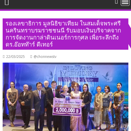
รองเลขาธิการ มูลนิธิขาเทียม ในสมเด็จพระศรี
นครินทราบรมราชชนนี รับมอบเงินบริจาคจาก
การจัดงานกาล่าดินเนอร์การกุศล เพื่อระลึกถึง
ดร.อ๊อทท๊าร์ ดีเทอร์
22/03/2025
@chonnewstv