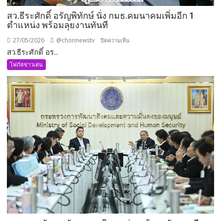
สว.ธีระศักดิ์ อรัญพิทักษ์ นั่ง กมธ.คมนาคมเพิ่มอีก 1
ตำแหน่ง พร้อมลุยงานทันที
27/05/2026
@chonnewstv
บน
ปิดความเห็น
สว.ธีระศักดิ์ อร...
สว.ธีร
ะ
โฟกัสข่าวเด่น
ศักดิ์
อรัญ
พิทักษ์
นั่ง
กมธ.คมนาคม
เพิ่ม
อีก
1
ตำแหน่ง
พร้อม
ลุย
งาน
ทันที