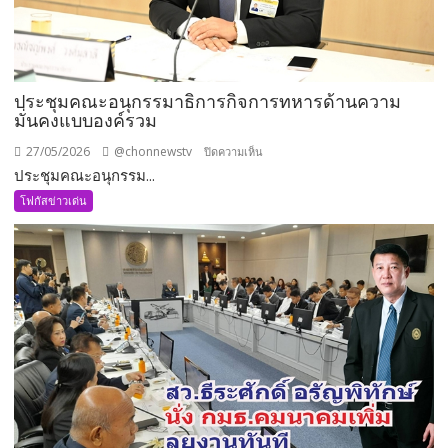
ประชุมคณะอนุกรรมาธิการกิจการทหารด้านความ
มั่นคงแบบองค์รวม
27/05/2026
@chonnewstv
บน
ปิดความเห็น
ประชุมคณะอนุกรรม...
ประชุม
คณะ
โฟกัสข่าวเด่น
อนุ
กรรมาธิการ
กิจการ
ทหาร
ด้าน
ความ
มั่นคง
แบบ
องค์
รวม