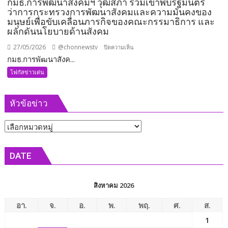
กมธ.การพัฒนาสังคมฯ วุฒิสภา ร่วมเข้าพบรัฐมนตรี
ว่าการกระทรวงการพัฒนาสังคมและความมั่นคงของ
มนุษย์เพื่อขับเคลื่อนภารกิจของคณะกรรมาธิการ และ
ผลักดันนโยบายด้านสังคม
27/05/2026
@chonnewstv
บน
ปิดความเห็น
กมธ.การพัฒนาสังค...
กมธ.การ
พัฒนา
โฟกัสข่าวเด่น
สังคมฯ
วุฒิสภา
หัวข้อข่าว
ร่วม
เข้า
หัวข้อ
พบ
รัฐมนตรี
ข่าว
ว่าการ
DATE
กระทรวง
การ
พัฒนา
สิงหาคม 2026
สังคม
และ
อา.
จ.
อ.
พ.
พฤ.
ศ.
ส.
ความ
1
มั่นคง