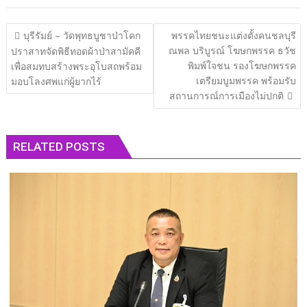
แนะแนว
บุรีรัมย์ – วัดพุทธบูชาป่าโคก
พรรคไทยชนะแต่งตั้งคนชลบุรี
เรื่อง
ณพล บริบูรณ์ โฆษกพรรค ธวัช
ปราสาทจัดพิธีทอดผ้าป่าสามัคคี
พิมพ์ใจชน รองโฆษกพรรค
เพื่อสมทบสร้างพระอุโบสถพร้อม
เตรียมบูมพรรค พร้อมรับ
มอบโลงศพแก่ผู้ยากไร้
สถานการณ์การเมืองไม่ปกติ
RELATED POSTS