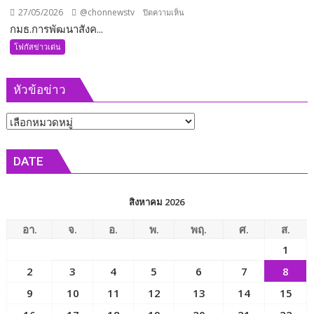
27/05/2026
@chonnewstv
บน
ปิดความเห็น
กมธ.การพัฒนาสังค...
กมธ.การ
พัฒนา
โฟกัสข่าวเด่น
สังคมฯ
วุฒิสภา
หัวข้อข่าว
ร่วม
เข้า
หัวข้อ
พบ
รัฐมนตรี
ข่าว
ว่าการ
DATE
กระทรวง
การ
พัฒนา
สิงหาคม 2026
สังคม
และ
อา.
จ.
อ.
พ.
พฤ.
ศ.
ส.
ความ
1
มั่นคง
2
3
4
5
6
7
8
ของ
มนุษย์
9
10
11
12
13
14
15
เพื่อ