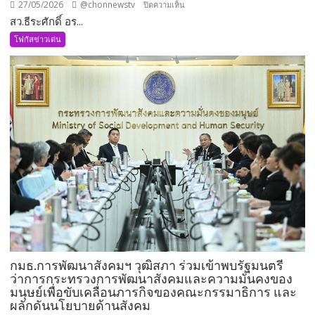
27/05/2026
@chonnewstv
บน
ปิดความเห็น
สว.ธีระศักดิ์ อร...
สว.ธีร
ะ
โฟกัสข่าวเด่น
ศักดิ์
อรัญ
พิทักษ์
นั่ง
กมธ.คมนาคม
เพิ่ม
อีก
1
ตำแหน่ง
พร้อม
ลุย
งาน
ทันที
กมธ.การพัฒนาสังคมฯ วุฒิสภา ร่วมเข้าพบรัฐมนตรี
ว่าการกระทรวงการพัฒนาสังคมและความมั่นคงของ
มนุษย์เพื่อขับเคลื่อนภารกิจของคณะกรรมาธิการ และ
ผลักดันนโยบายด้านสังคม