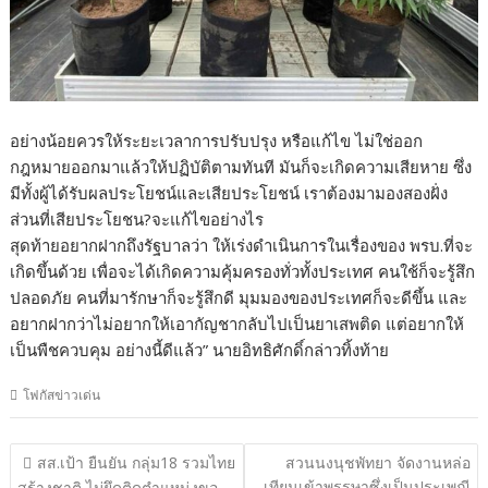
อย่างน้อยควรให้ระยะเวลาการปรับปรุง หรือแก้ไข ไม่ใช่ออก
กฎหมายออกมาแล้วให้ปฏิบัติตามทันที มันก็จะเกิดความเสียหาย ซึ่ง
มีทั้งผู้ได้รับผลประโยชน์และเสียประโยชน์ เราต้องมามองสองฝั่ง
ส่วนที่เสียประโยชน?จะแก้ไขอย่างไร
สุดท้ายอยากฝากถึงรัฐบาลว่า ให้เร่งดำเนินการในเรื่องของ พรบ.ที่จะ
เกิดขึ้นด้วย เพื่อจะได้เกิดความคุ้มครองทั่วทั้งประเทศ คนใช้ก็จะรู้สึก
ปลอดภัย คนที่มารักษาก็จะรู้สึกดี มุมมองของประเทศก็จะดีขึ้น และ
อยากฝากว่าไม่อยากให้เอากัญชากลับไปเป็นยาเสพติด แต่อยากให้
เป็นพืชควบคุม อย่างนี้ดีแล้ว” นายอิทธิศักดิ์กล่าวทิ้งท้าย
โฟกัสข่าวเด่น
แนะแนว
สส.เป้า ยืนยัน กลุ่ม18 รวมไทย
สวนนงนุชพัทยา จัดงานหล่อ
เรื่อง
เทียนเข้าพรรษาซึ่งเป็นประเพณี
สร้างชาติ ไม่ยึดติดตำแหน่งขอ