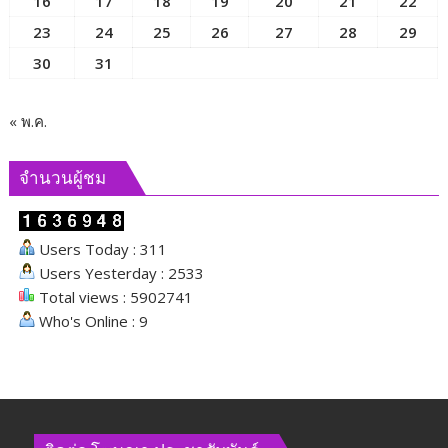
16
17
18
19
20
21
22
ขับ
23
24
25
26
27
28
29
เคลื่อน
ภารกิจ
30
31
ของ
คณะ
กรรมาธิการ
« พ.ค.
และ
ผลัก
จำนวนผู้ชม
ดัน
นโยบาย
ด้าน
Users Today : 311
สังคม
Users Yesterday : 2533
Total views : 5902741
Who's Online : 9