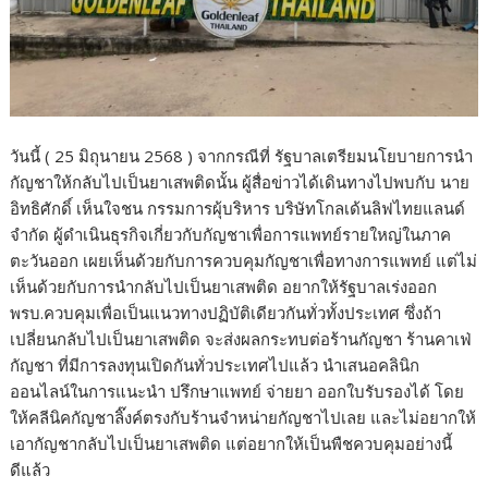
วันนี้ ( 25 มิถุนายน 2568 ) จากกรณีที่ รัฐบาลเตรียมนโยบายการนำ
กัญชาให้กลับไปเป็นยาเสพติดนั้น ผู้สื่อข่าวได้เดินทางไปพบกับ นาย
อิทธิศักดิ์ เห็นใจชน กรรมการผุ้บริหาร บริษัทโกลเด้นลิฟไทยแลนด์
จำกัด ผู้ดำเนินธุรกิจเกี่ยวกับกัญชาเพื่อการแพทย์รายใหญ่ในภาค
ตะวันออก เผยเห็นด้วยกับการควบคุมกัญชาเพื่อทางการแพทย์ แต่ไม่
เห็นด้วยกับการนำกลับไปเป็นยาเสพติด อยากให้รัฐบาลเร่งออก
พรบ.ควบคุมเพื่อเป็นแนวทางปฏิบัติเดียวกันทั่วทั้งประเทศ ซึ่งถ้า
เปลี่ยนกลับไปเป็นยาเสพติด จะส่งผลกระทบต่อร้านกัญชา ร้านคาเฟ่
กัญชา ที่มีการลงทุนเปิดกันทั่วประเทศไปแล้ว นำเสนอคลินิก
ออนไลน์ในการแนะนำ ปรึกษาแพทย์ จ่ายยา ออกใบรับรองได้ โดย
ให้คลีนิคกัญชาลิ๊งค์ตรงกับร้านจำหน่ายกัญชาไปเลย และไม่อยากให้
เอากัญชากลับไปเป็นยาเสพติด แต่อยากให้เป็นพืชควบคุมอย่างนี้
ดีแล้ว