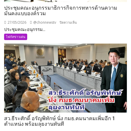
ประชุมคณะอนุกรรมาธิการกิจการทหารด้านความ
มั่นคงแบบองค์รวม
27/05/2026
@chonnewstv
บน
ปิดความเห็น
ประชุมคณะอนุกรรม...
ประชุม
คณะ
โฟกัสข่าวเด่น
อนุ
กรรมาธิการ
กิจการ
ทหาร
ด้าน
ความ
มั่นคง
แบบ
องค์
รวม
สว.ธีระศักดิ์ อรัญพิทักษ์ นั่ง กมธ.คมนาคมเพิ่มอีก 1
ตำแหน่ง พร้อมลุยงานทันที