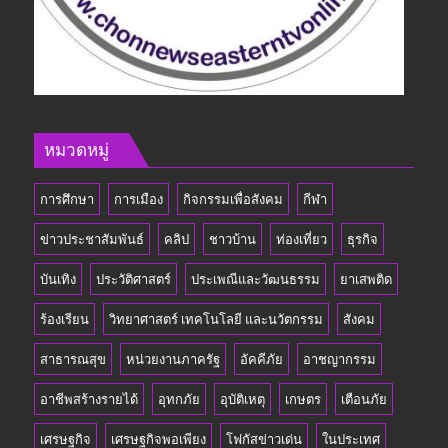
หมวดหมู่
การศึกษา
การเมือง
กิจกรรมเพื่อสังคม
กีฬา
ข่าวประชาสัมพันธ์
คลิป
ชาวบ้าน
ท่องเที่ยว
ธุรกิจ
บันเทิง
ประวัติศาสตร์
ประเพณีและวัฒนธรรม
ยาเสพติด
ร้องเรียน
วิทยาศาสตร์ เทคโนโลยี และนวัตกรรม
สังคม
สาธารณสุข
หน่วยงานภาครัฐ
อัคคีภัย
อาชญากรรม
อาชีพสร้างรายได้
อุทกภัย
อุบัติเหตุ
เกษตร
เตือนภัย
เศรษฐกิจ
เศรษฐกิจพอเพียง
โฟกัสข่าวเด่น
ในประเทศ