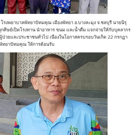
นอก โรงพยาบาลพัทยาปัทมคุณ เมืองพัทยา อ.บางละมุง จ.ชลบุรี นายนิรุ
ยลูกศิษย์เปิดโรงทาน นำอาหาร ขนม และน้ำดื่ม แจกจ่ายให้กับบุคลากร
ผู้ป่วยและประชาชนทั่วไป เนื่องในโอกาสครบรอบวันเกิด 22 กรกฏา
ัทยาปัทมคุณ ให้การต้อนรับ