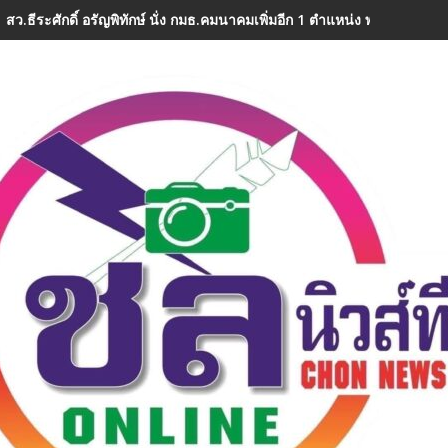
สว.ธีระศักดิ์ อรัญพิทักษ์ นั่ง กมธ.คมนาคมเพิ่มอีก 1 ตำแหน่ง พร้อมลุยงานท