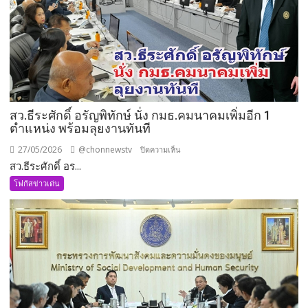
ความ
มั่นคง
แบบ
องค์
รวม
สว.ธีระศักดิ์ อรัญพิทักษ์ นั่ง กมธ.คมนาคมเพิ่มอีก 1
ตำแหน่ง พร้อมลุยงานทันที
27/05/2026
@chonnewstv
บน
ปิดความเห็น
สว.ธีระศักดิ์ อร...
สว.ธีร
ะ
โฟกัสข่าวเด่น
ศักดิ์
อรัญ
พิทักษ์
นั่ง
กมธ.คมนาคม
เพิ่ม
อีก
1