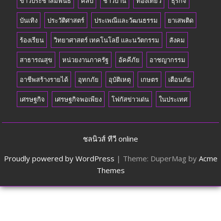
ข่าวประชาสัมพันธ์
คลิป
ชาวบ้าน
ท่องเที่ยว
ธุรกิจ
บันเทิง
ประวัติศาสตร์
ประเพณีและวัฒนธรรม
ยาเสพติด
ร้องเรียน
วิทยาศาสตร์ เทคโนโลยี และนวัตกรรม
สังคม
สาธารณสุข
หน่วยงานภาครัฐ
อัคคีภัย
อาชญากรรม
อาชีพสร้างรายได้
อุทกภัย
อุบัติเหตุ
เกษตร
เตือนภัย
เศรษฐกิจ
เศรษฐกิจพอเพียง
โฟกัสข่าวเด่น
ในประเทศ
ชลนิวส์ ทีวี online
Proudly powered by WordPress
|
Theme: DuperMag by
Acme
Themes