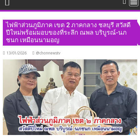
ไฟฟ้าส่วนภูมิภาค เขต 2 ภาคกลาง ชลบุรี สวัสดี
ปีใหม่พร้อมมอบของที่ระลึก ณพล บริบูรณ์-นภ
ชนก เหมือนนามอญ
13/01/2026
@chonnewstv