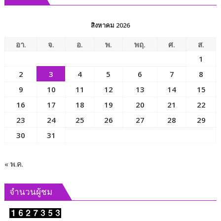
การ
พัฒนา
สิงหาคม 2026
สังคม
และ
อา.
จ.
อ.
พ.
พฤ.
ศ.
ส.
ความ
1
มั่นคง
2
3
4
5
6
7
8
ของ
มนุษย์
9
10
11
12
13
14
15
เพื่อ
16
17
18
19
20
21
22
ขับ
23
24
25
26
27
28
29
เคลื่อน
ภารกิจ
30
31
ของ
คณะ
กรรมาธิการ
« พ.ค.
และ
ผลัก
จำนวนผู้ชม
ดัน
นโยบาย
ด้าน