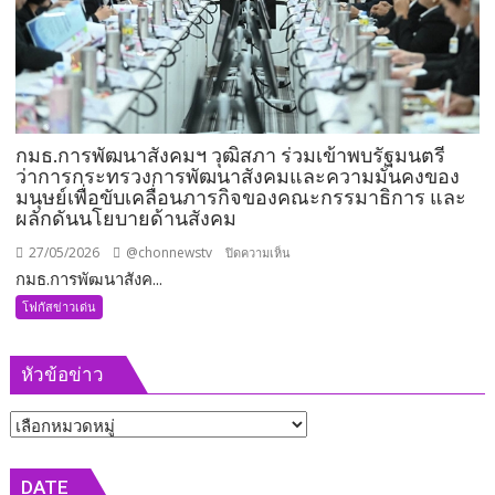
ตำแหน่ง
พร้อม
ลุย
งาน
ทันที
กมธ.การพัฒนาสังคมฯ วุฒิสภา ร่วมเข้าพบรัฐมนตรี
ว่าการกระทรวงการพัฒนาสังคมและความมั่นคงของ
มนุษย์เพื่อขับเคลื่อนภารกิจของคณะกรรมาธิการ และ
ผลักดันนโยบายด้านสังคม
27/05/2026
@chonnewstv
บน
ปิดความเห็น
กมธ.การพัฒนาสังค...
กมธ.การ
พัฒนา
โฟกัสข่าวเด่น
สังคมฯ
วุฒิสภา
หัวข้อข่าว
ร่วม
เข้า
หัวข้อ
พบ
รัฐมนตรี
ข่าว
ว่าการ
DATE
กระทรวง