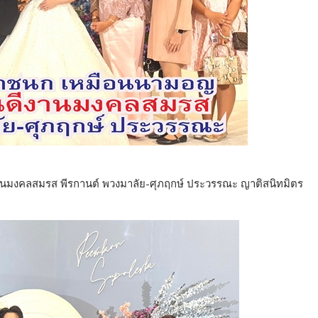
มงคลสมรส พีรกานต์ พวงมาลัย-ศุภฤกษ์ ประวรรณะ ญาติสนิทมิตร