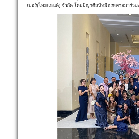
เบอร์(ไทยแลนด์) จำกัด โดยมีญาติสนิทมิตรสหายมาร่ว