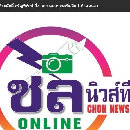
ีระศักดิ์ อรัญพิทักษ์ นั่ง กมธ.คมนาคมเพิ่มอีก 1 ตำแหน่ง พร้อมลุยงานทันที