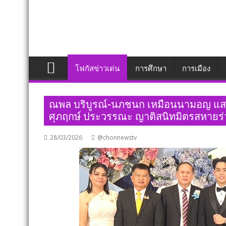
โฟกัสข่าวเด่น
การศึกษา
การเมือง
ณพล บริบูรณ์-นภชนก เหมือนนามอญ แส
ศุภฤกษ์ ประวรรณะ ญาติสนิทมิตรสหายร
28/03/2026
@chonnewstv