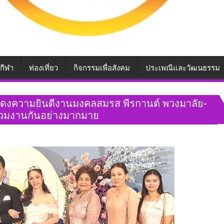
กีฬา
ท่องเที่ยว
กิจกรรมเพื่อสังคม
ประเพณีและวัฒนธรรม
ดงความยินดีงานมงคลสมรส พีรกานต์ พวงมาลัย-
่วมงานกันอย่างมากมาย