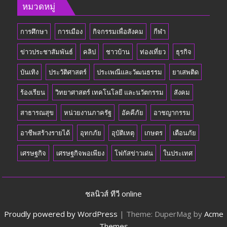
หมวดหมู่
การศึกษา
การเมือง
กิจกรรมเพื่อสังคม
กีฬา
ข่าวประชาสัมพันธ์
คลิป
ชาวบ้าน
ท่องเที่ยว
ธุรกิจ
บันเทิง
ประวัติศาสตร์
ประเพณีและวัฒนธรรม
ยาเสพติด
ร้องเรียน
วิทยาศาสตร์ เทคโนโลยี และนวัตกรรม
สังคม
สาธารณสุข
หน่วยงานภาครัฐ
อัคคีภัย
อาชญากรรม
อาชีพสร้างรายได้
อุทกภัย
อุบัติเหตุ
เกษตร
เตือนภัย
เศรษฐกิจ
เศรษฐกิจพอเพียง
โฟกัสข่าวเด่น
ในประเทศ
ชลนิวส์ ทีวี online
Proudly powered by WordPress
|
Theme: DuperMag by
Acme
Themes