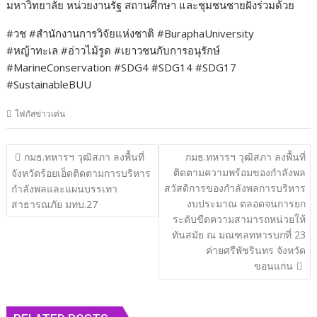
มหาวิทยาลัย หน่วยงานรัฐ สถานศึกษา และชุมชนชายฝั่งร่วมด้วย
#วช #สำนักงานการวิจัยแห่งชาติ #BuraphaUniversity
#หญ้าทะเล #อ่าวไม้รูด #เยาวชนกับการอนุรักษ์
#MarineConservation #SDG4 #SDG14 #SDG17
#SustainableBUU
โฟกัสข่าวเด่น
แนะแนว
กมธ.ทหารฯ วุฒิสภา ลงพื้นที่
กมธ.ทหารฯ วุฒิสภา ลงพื้นที่
เรื่อง
ติดตามความพร้อมของกำลังพล
จังหวัดร้อยเอ็ดติดตามการบริหาร
สวัสดิการของกำลังพลการบริหาร
กำลังพลและแผนบรรเทา
งบประมาณ ตลอดจนการยก
สาธารณภัย มทบ.27
ระดับขีดความสามารถหน่วยให้
ทันสมัย ณ มณฑลทหารบกที่ 23
ค่ายศรีพัชรินทร จังหวัด
ขอนแก่น