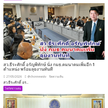
อนุ
กรรมาธิการ
กิจการ
ทหาร
ด้าน
ความ
มั่นคง
แบบ
องค์
รวม
สว.ธีระศักดิ์ อรัญพิทักษ์ นั่ง กมธ.คมนาคมเพิ่มอีก 1
ตำแหน่ง พร้อมลุยงานทันที
27/05/2026
@chonnewstv
บน
ปิดความเห็น
สว.ธีระศักดิ์ อร...
สว.ธีร
ะ
โฟกัสข่าวเด่น
ศักดิ์
อรัญ
พิทักษ์