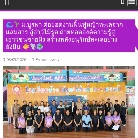
ม.บูรพา ต่อยอดงานฟื้นฟูหญ้าทะเลจาก
แสมสาร สู่อ่าวไม้รูด ถ่ายทอดองค์ความรู้สู่
เยาวชนชายฝั่ง สร้างพลังอนุรักษ์ทะเลอย่าง
ยั่งยืน
08/05/2026
@chonnewstv