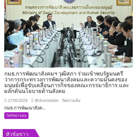
นั่ง
กมธ.คมนาคม
เพิ่ม
อีก
1
ตำแหน่ง
พร้อม
ลุย
งาน
ทันที
กมธ.การพัฒนาสังคมฯ วุฒิสภา ร่วมเข้าพบรัฐมนตรี
ว่าการกระทรวงการพัฒนาสังคมและความมั่นคงของ
มนุษย์เพื่อขับเคลื่อนภารกิจของคณะกรรมาธิการ และ
ผลักดันนโยบายด้านสังคม
27/05/2026
@chonnewstv
บน
ปิดความเห็น
กมธ.การพัฒนาสังค...
กมธ.การ
พัฒนา
โฟกัสข่าวเด่น
สังคมฯ
วุฒิสภา
หัวข้อข่าว
ร่วม