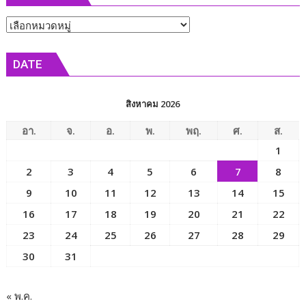
เข้า
หัวข้อ
พบ
รัฐมนตรี
ข่าว
ว่าการ
DATE
กระทรวง
การ
พัฒนา
สิงหาคม 2026
สังคม
และ
อา.
จ.
อ.
พ.
พฤ.
ศ.
ส.
ความ
1
มั่นคง
2
3
4
5
6
7
8
ของ
มนุษย์
9
10
11
12
13
14
15
เพื่อ
16
17
18
19
20
21
22
ขับ
23
24
25
26
27
28
29
เคลื่อน
ภารกิจ
30
31
ของ
คณะ
กรรมาธิการ
« พ.ค.