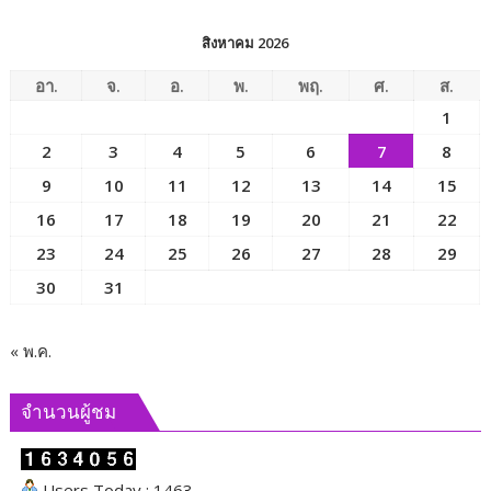
การ
พัฒนา
สิงหาคม 2026
สังคม
และ
อา.
จ.
อ.
พ.
พฤ.
ศ.
ส.
ความ
1
มั่นคง
2
3
4
5
6
7
8
ของ
มนุษย์
9
10
11
12
13
14
15
เพื่อ
16
17
18
19
20
21
22
ขับ
23
24
25
26
27
28
29
เคลื่อน
ภารกิจ
30
31
ของ
คณะ
กรรมาธิการ
« พ.ค.
และ
ผลัก
จำนวนผู้ชม
ดัน
นโยบาย
ด้าน
Users Today : 1463