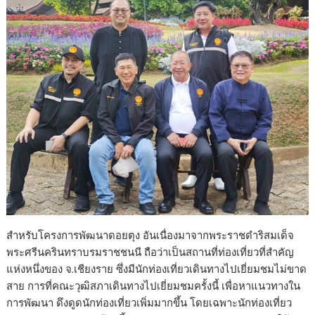
สำหรับโครงการพัฒนาดอยตุง อันเนื่องมาจากพระราชดำริสมเด็จ
พระศรีนครินทราบรมราชชนนี ถือว่าเป็นสถานที่ท่องเที่ยวที่สำคัญ
แห่งหนึ่งของ จ.เชียงราย ซึ่งมีนักท่องเที่ยวเดินทางไปเยี่ยมชมไม่ขาด
สาย การที่คณะวุฒิสภาเดินทางไปเยี่ยมชมครั้งนี้ เพื่อหาแนวทางใน
การพัฒนา ดึงดูดนักท่องเที่ยวเพิ่มมากขึ้น โดยเฉพาะนักท่องเที่ยว