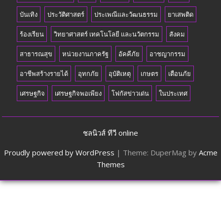
บันเทิง
ประวัติศาสตร์
ประเพณีและวัฒนธรรม
ยาเสพติด
ร้องเรียน
วิทยาศาสตร์ เทคโนโลยี และนวัตกรรม
สังคม
สาธารณสุข
หน่วยงานภาครัฐ
อัคคีภัย
อาชญากรรม
อาชีพสร้างรายได้
อุทกภัย
อุบัติเหตุ
เกษตร
เตือนภัย
เศรษฐกิจ
เศรษฐกิจพอเพียง
โฟกัสข่าวเด่น
ในประเทศ
ชลนิวส์ ทีวี online
Proudly powered by WordPress
|
Theme: DuperMag by
Acme
Themes