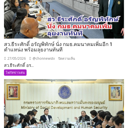
ความ
มั่นคง
แบบ
องค์
รวม
สว.ธีระศักดิ์ อรัญพิทักษ์ นั่ง กมธ.คมนาคมเพิ่มอีก 1
ตำแหน่ง พร้อมลุยงานทันที
27/05/2026
@chonnewstv
บน
ปิดความเห็น
สว.ธีระศักดิ์ อร...
สว.ธีร
ะ
โฟกัสข่าวเด่น
ศักดิ์
อรัญ
พิทักษ์
นั่ง
กมธ.คมนาคม
เพิ่ม
อีก
1
ตำแหน่ง