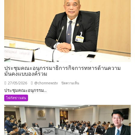
ประชุมคณะอนุกรรมาธิการกิจการทหารด้านความ
มั่นคงแบบองค์รวม
27/05/2026
@chonnewstv
บน
ปิดความเห็น
ประชุมคณะอนุกรรม...
ประชุม
คณะ
โฟกัสข่าวเด่น
อนุ
กรรมาธิการ
กิจการ
ทหาร
ด้าน