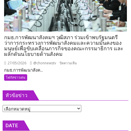
พร้อม
ลุย
งาน
ทันที
กมธ.การพัฒนาสังคมฯ วุฒิสภา ร่วมเข้าพบรัฐมนตรี
ว่าการกระทรวงการพัฒนาสังคมและความมั่นคงของ
มนุษย์เพื่อขับเคลื่อนภารกิจของคณะกรรมาธิการ และ
ผลักดันนโยบายด้านสังคม
27/05/2026
@chonnewstv
บน
ปิดความเห็น
กมธ.การพัฒนาสังค...
กมธ.การ
พัฒนา
โฟกัสข่าวเด่น
สังคมฯ
วุฒิสภา
หัวข้อข่าว
ร่วม
เข้า
หัวข้อ
พบ
รัฐมนตรี
ข่าว
ว่าการ
DATE
กระทรวง