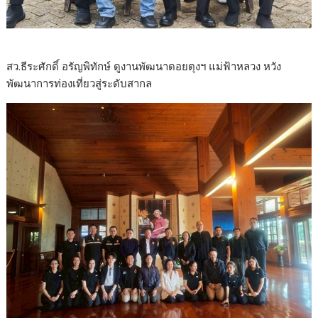
สว.ธีระศักดิ์ อรัญพิทักษ์ ดูงานพัฒนาดอยตุงฯ แม่ฟ้าหลวง หวัง
พัฒนาการท่องเที่ยวสู่ระดับสากล