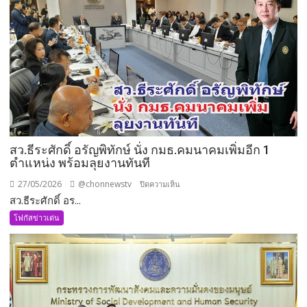
ทหาร
ด้าน
ความ
มั่นคง
แบบ
องค์
รวม
สว.ธีระศักดิ์ อรัญพิทักษ์ นั่ง กมธ.คมนาคมเพิ่มอีก 1
ตำแหน่ง พร้อมลุยงานทันที
27/05/2026
@chonnewstv
บน
ปิดความเห็น
สว.ธีระศักดิ์ อร...
สว.ธีร
ะ
โฟกัสข่าวเด่น
ศักดิ์
อรัญ
พิทักษ์
นั่ง
กมธ.คมนาคม
เพิ่ม