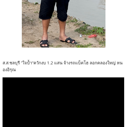
ส.ส.ชลบุรี ”ใจป้ำ“ควักงบ 1.2 แสน จ้างรถแบ็คโฮ ลอกคลองใหญ่ หน
องอิรุณ