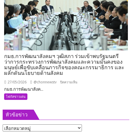
อีก
1
ตำแหน่ง
พร้อม
ลุย
งาน
ทันที
กมธ.การพัฒนาสังคมฯ วุฒิสภา ร่วมเข้าพบรัฐมนตรี
ว่าการกระทรวงการพัฒนาสังคมและความมั่นคงของ
มนุษย์เพื่อขับเคลื่อนภารกิจของคณะกรรมาธิการ และ
ผลักดันนโยบายด้านสังคม
27/05/2026
@chonnewstv
บน
ปิดความเห็น
กมธ.การพัฒนาสังค...
กมธ.การ
พัฒนา
โฟกัสข่าวเด่น
สังคมฯ
วุฒิสภา
หัวข้อข่าว
ร่วม
เข้า
หัวข้อ
พบ