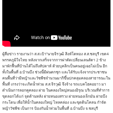
ผู้สื่อข่าว รายงานว่า ส.ส.เป้า”นายจิรวุฒิ สิงห์โตทอง ส.ส.ชลบุรี เขต4
พรรคภูมิใจไทย หลังจากเสร็จจากการผ่าตัดเปลี่ยนเลนส์ตา 2 ข้าง
มาพักฟื้นที่บ้านได้ไม่ถึงสัปดาห์ ด้วยบุคลิกเป็นคนอยู่เฉยไม่เป็น อีก
ทั้งในพื้นที่ อ.บ้านบึง ช่วงนี้มีฝนตกชุก และได้รับแจ้งจากประชาชน
คนพื้นที่ว่ามีหญ้าและวัชพืชจำนวนมากิขึ้นปกคลุมคลองสาธารณะใน
พื้นที่ เกรงว่าจะเกิดน้ำท่วม ส.ส.จิรวุฒิ จึงจ้าง รถแบคโฮคอยาว มา
ดำเนินการลอกคูคลอง ฝาย ในคลองใหญ่หนองอิรุณ บริเวณที่ทำการ
ขุดลอกได้แก่ จุดด้านหลัง ฝายหนองสรวง ฝายหนองเจ็กมัน ฝายบึง
กระโดน เพื่อให้น้ำในคลองใหญ่ ไหลคล่อง และขุดดินโคลน กำจัด
หญ้าวัชพืช เป็นการ ป้องกันน้ำท่วมในพื้นที่ อ.บ้านบึง จ.ชลบุรี