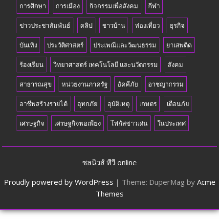
การศึกษา
การเมือง
กิจกรรมเพื่อสังคม
กีฬา
ข่าวประชาสัมพันธ์
คลิป
ชาวบ้าน
ท่องเที่ยว
ธุรกิจ
บันเทิง
ประวัติศาสตร์
ประเพณีและวัฒนธรรม
ยาเสพติด
ร้องเรียน
วิทยาศาสตร์ เทคโนโลยี และนวัตกรรม
สังคม
สาธารณสุข
หน่วยงานภาครัฐ
อัคคีภัย
อาชญากรรม
อาชีพสร้างรายได้
อุทกภัย
อุบัติเหตุ
เกษตร
เตือนภัย
เศรษฐกิจ
เศรษฐกิจพอเพียง
โฟกัสข่าวเด่น
ในประเทศ
ชลนิวส์ ทีวี online
Proudly powered by WordPress
|
Theme: DuperMag by
Acme
Themes