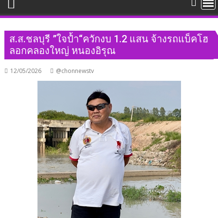
ส.ส.ชลบุรี ”ใจป้ำ“ควักงบ 1.2 แสน จ้างรถแบ็คโฮ
ลอกคลองใหญ่ หนองอิรุณ
12/05/2026
@chonnewstv