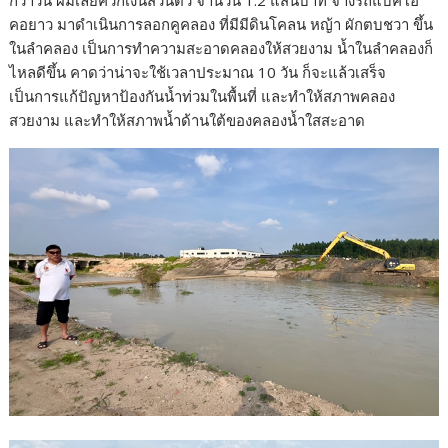
กว่าวัน ผมเลยควักเงินส่วนตัว จำนวน 1.2 แสนบาท จ้างรถแบ็คโฮ
คอยาว มาดำเนินการลอกคูคลอง ที่มีมีดินโคลน หญ้า ผักตบชวา ขึ้น
ในลำคลอง เป็นการทำความสะอาดคลองให้สวยงาม น้ำในลำคลองก็
ไหลดีขึ้น คาดว่าน่าจะใช้เวลาประมาณ 10 วัน ก็จะแล้วเสร็จ
เป็นการแก้ปัญหาป้องกันน้ำท่วมในพื้นที่ และทำให้สภาพคลอง
สวยงาม และทำให้สภาพน้ำด้านใต้ของคลองน้ำใสสะอาด