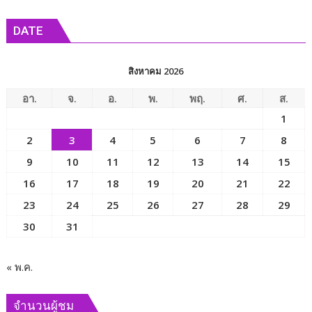
รัฐมนตรี
ข่าว
ว่าการ
DATE
กระทรวง
การ
พัฒนา
สิงหาคม 2026
สังคม
และ
อา.
จ.
อ.
พ.
พฤ.
ศ.
ส.
ความ
1
มั่นคง
2
3
4
5
6
7
8
ของ
มนุษย์
9
10
11
12
13
14
15
เพื่อ
16
17
18
19
20
21
22
ขับ
23
24
25
26
27
28
29
เคลื่อน
ภารกิจ
30
31
ของ
คณะ
กรรมาธิการ
« พ.ค.
และ
ผลัก
จำนวนผู้ชม
ดัน