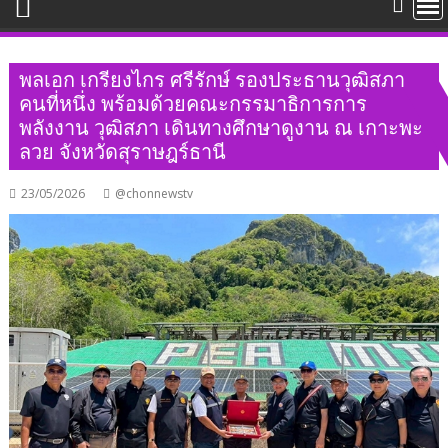
พลเอก เกรียงไกร ศรีรักษ์ รองประธานวุฒิสภา
คนที่หนึ่ง พร้อมด้วยคณะกรรมาธิการการ
พลังงาน วุฒิสภา เดินทางศึกษาดูงาน ณ เกาะพะ
ลวย จังหวัดสุราษฎร์ธานี
23/05/2026
@chonnewstv