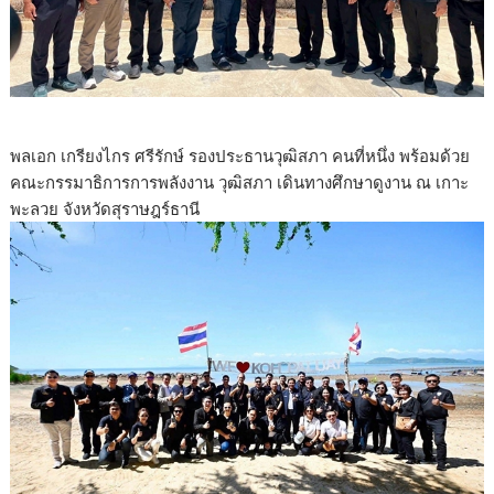
พลเอก เกรียงไกร ศรีรักษ์ รองประธานวุฒิสภา คนที่หนึ่ง พร้อมด้วย
คณะกรรมาธิการการพลังงาน วุฒิสภา เดินทางศึกษาดูงาน ณ เกาะ
พะลวย จังหวัดสุราษฎร์ธานี