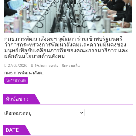
พร้อม
ลุย
งาน
ทันที
กมธ.การพัฒนาสังคมฯ วุฒิสภา ร่วมเข้าพบรัฐมนตรี
ว่าการกระทรวงการพัฒนาสังคมและความมั่นคงของ
มนุษย์เพื่อขับเคลื่อนภารกิจของคณะกรรมาธิการ และ
ผลักดันนโยบายด้านสังคม
27/05/2026
@chonnewstv
บน
ปิดความเห็น
กมธ.การพัฒนาสังค...
กมธ.การ
พัฒนา
โฟกัสข่าวเด่น
สังคมฯ
วุฒิสภา
หัวข้อข่าว
ร่วม
เข้า
หัวข้อ
พบ
รัฐมนตรี
ข่าว
ว่าการ
DATE
กระทรวง