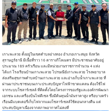
เกาะพะลวย ตั้งอยู่ในเขตตำบลอ่างทอง อำเภอเกาะสมุย จังหวัด
สุราษฎร์ธานี มีเนื้อที่ราว 16 ตารางกิโลเมตร มีประชาชนอาศัยอยู่
ประมาณ 189 ครัวเรือน และมีหน่วยงานราชการจำนวน 4 แห่ง
ได้แก่ โรงเรียนบ้านเกาะพะลวย ไปรษณีย์เกาะพะลวย โรงพยาบาล
ส่งเสริมสุขภาพตำบลบ้านเกาะพะลวย และอ่างเก็บน้ำเกาะพะลวย ที่
ผ่านมาประชาชนบนเกาะประสบปัญหาไฟฟ้าขาดแคลน ต้องใช้ไฟ
จากระบบโซลาร์เซลล์ ที่ติดตั้งโดยโครงการของรัฐและองค์กรพัฒนา
เอกชน และเครื่องปั่นไฟดีเซล ซึ่งมีต้นทุนน้ำมันราคาสูง หรือบางครัว
เรือนมีแบตเตอรี่เก็บไฟจากแผงโซลาร์เซลล์ใช้ตอนกลางคืน แต่
ประสบปัญหาเนื่องจากสภาพอากาศไม่คงที่