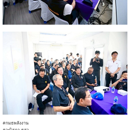
#กมธพลังงาน
#วุฒิสภา #สว