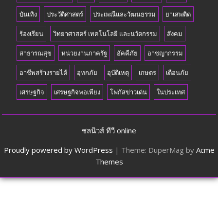
บันเทิง
ประวัติศาสตร์
ประเพณีและวัฒนธรรม
ยาเสพติด
ร้องเรียน
วิทยาศาสตร์ เทคโนโลยี และนวัตกรรม
สังคม
สาธารณสุข
หน่วยงานภาครัฐ
อัคคีภัย
อาชญากรรม
อาชีพสร้างรายได้
อุทกภัย
อุบัติเหตุ
เกษตร
เตือนภัย
เศรษฐกิจ
เศรษฐกิจพอเพียง
โฟกัสข่าวเด่น
ในประเทศ
ชลนิวส์ ทีวี online
Proudly powered by WordPress
|
Theme: DuperMag by
Acme
Themes