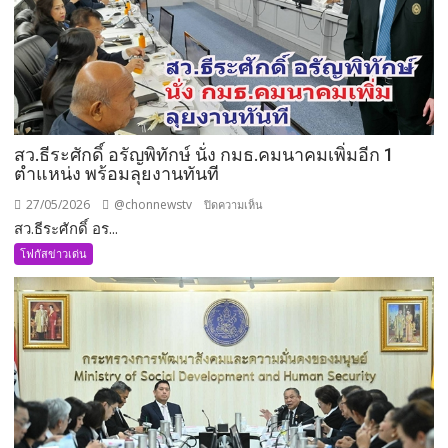
ความ
มั่นคง
แบบ
องค์
รวม
สว.ธีระศักดิ์ อรัญพิทักษ์ นั่ง กมธ.คมนาคมเพิ่มอีก 1
ตำแหน่ง พร้อมลุยงานทันที
27/05/2026
@chonnewstv
บน
ปิดความเห็น
สว.ธีระศักดิ์ อร...
สว.ธีร
ะ
โฟกัสข่าวเด่น
ศักดิ์
อรัญ
พิทักษ์
นั่ง
กมธ.คมนาคม
เพิ่ม
อีก
1
ตำแหน่ง