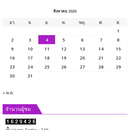
การ
พัฒนา
สิงหาคม 2026
สังคม
และ
อา.
จ.
อ.
พ.
พฤ.
ศ.
ส.
ความ
1
มั่นคง
2
3
4
5
6
7
8
ของ
มนุษย์
9
10
11
12
13
14
15
เพื่อ
16
17
18
19
20
21
22
ขับ
23
24
25
26
27
28
29
เคลื่อน
ภารกิจ
30
31
ของ
คณะ
กรรมาธิการ
« พ.ค.
และ
ผลัก
จำนวนผู้ชม
ดัน
นโยบาย
ด้าน
Users Today : 749