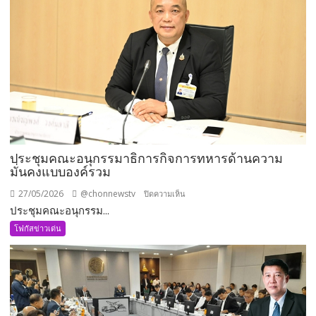
ประชุมคณะอนุกรรมาธิการกิจการทหารด้านความ
มั่นคงแบบองค์รวม
27/05/2026
@chonnewstv
บน
ปิดความเห็น
ประชุมคณะอนุกรรม...
ประชุม
คณะ
โฟกัสข่าวเด่น
อนุ
กรรมาธิการ
กิจการ
ทหาร
ด้าน