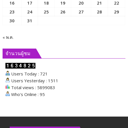
16
17
18
19
20
21
22
ขับ
23
24
25
26
27
28
29
เคลื่อน
ภารกิจ
30
31
ของ
คณะ
กรรมาธิการ
« พ.ค.
และ
ผลัก
จำนวนผู้ชม
ดัน
นโยบาย
ด้าน
Users Today : 721
สังคม
Users Yesterday : 1511
Total views : 5899083
Who's Online : 95