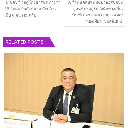
แนะแนว
ชลบุรี​-รถตู้โดยสารชนท้ายรถ
แชร์สนั่นคลิปหนุ่มขับวิออสชักปืน
เรื่อง
ขู่คนขับรถตู้รับส่งนักท่องเที่ยว
18 ล้อคนขับดับอนาถ นักเรียน
รัสเซียกลางถนนใจกลางแหล่ง
เจ็บ 6 คน (ชมคลิป)
ท่องเที่ยว (ชมคลิป)
RELATED POSTS