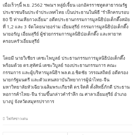
เมื่อเร็วๆนี้ พ.ย. 2562 ฯพณฯ หลู่ย์เจี้ยน เอกอัครราชทูตสาธารณรัฐ
ประชาชนจีนประจำประเทศไทย เป็นประธานในพิธี “รำลึกครบรอบ
80 ปี ท่านเหียกวงเอี่ยม” อดีตประธานกรรมการมูลนิธิป่อเต็กตึ๊งสมัย
ที่ 1,2 และ 3 จัดโดยนายอร่าม เอี่ยมสุรีย์ กรรมการมูลนิธิป่อเต็กตึ๊ง
นายอรัญ เอี่ยมสุรีย์ ผู้ช่วยกรรมการมูลนิธิป่อเต็กตึ๊ง และทายาท
ครอบครัวเอี่ยมสุรีย์
โดยมี นายวิเชียร เตชะไพบูลย์ ประธานกรรมการมูลนิธิป่อเต็กตึ๊ง
พร้อมด้วย ดร.สุทัศน์ เตชะวิบูลย์ รองประธานกรรมการ คณะ
กรรมการ และผู้บริหารมูลนิธิฯ พล.ต.อ.ชิดชัย วรรณสถิตย์ อดีตรอง
นายกรัฐมนตรี และตัวแทนสถาบันวิทยาการผู้นำไทย-จีน
มหาวิทยาลัยหัวเฉียวเฉลิมพระเกียรติ ดร.จิตติ ตั้งสิทธิ์ภักดี ประธาน
หอการค้าไทย-จีน ร่วมขึ้นกล่าวคำรำลึก ณ ศาลาเอี่ยมสุรีย์ อำเภอ
บางปู จังหวัดสมุทรปราการ
โฟกัสข่าวเด่น