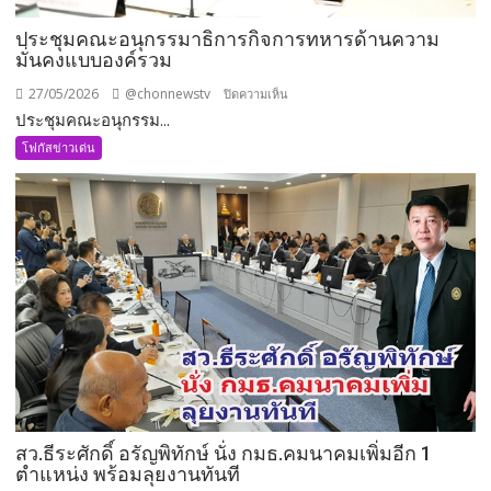
ประชุมคณะอนุกรรมาธิการกิจการทหารด้านความ
มั่นคงแบบองค์รวม
27/05/2026
@chonnewstv
บน
ปิดความเห็น
ประชุมคณะอนุกรรม...
ประชุม
คณะ
โฟกัสข่าวเด่น
อนุ
กรรมาธิการ
กิจการ
ทหาร
ด้าน
ความ
มั่นคง
แบบ
องค์
รวม
สว.ธีระศักดิ์ อรัญพิทักษ์ นั่ง กมธ.คมนาคมเพิ่มอีก 1
ตำแหน่ง พร้อมลุยงานทันที