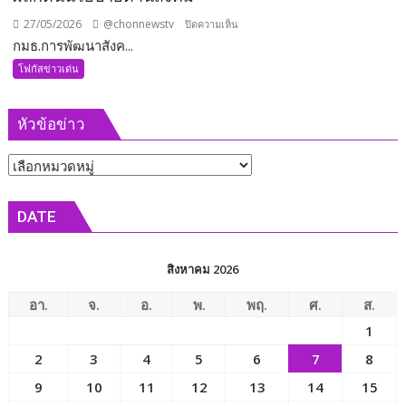
27/05/2026
@chonnewstv
บน
ปิดความเห็น
กมธ.การพัฒนาสังค...
กมธ.การ
พัฒนา
โฟกัสข่าวเด่น
สังคมฯ
วุฒิสภา
หัวข้อข่าว
ร่วม
เข้า
หัวข้อ
พบ
รัฐมนตรี
ข่าว
ว่าการ
DATE
กระทรวง
การ
พัฒนา
สิงหาคม 2026
สังคม
และ
อา.
จ.
อ.
พ.
พฤ.
ศ.
ส.
ความ
1
มั่นคง
2
3
4
5
6
7
8
ของ
มนุษย์
9
10
11
12
13
14
15
เพื่อ