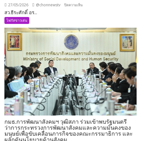
27/05/2026
@chonnewstv
บน
ปิดความเห็น
สว.ธีระศักดิ์ อร...
สว.ธีร
ะ
โฟกัสข่าวเด่น
ศักดิ์
อรัญ
พิทักษ์
นั่ง
กมธ.คมนาคม
เพิ่ม
อีก
1
ตำแหน่ง
พร้อม
ลุย
งาน
ทันที
กมธ.การพัฒนาสังคมฯ วุฒิสภา ร่วมเข้าพบรัฐมนตรี
ว่าการกระทรวงการพัฒนาสังคมและความมั่นคงของ
มนุษย์เพื่อขับเคลื่อนภารกิจของคณะกรรมาธิการ และ
ผลักดันนโยบายด้านสังคม