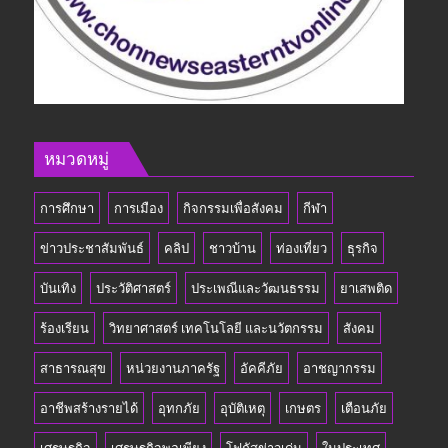
หมวดหมู่
การศึกษา
การเมือง
กิจกรรมเพื่อสังคม
กีฬา
ข่าวประชาสัมพันธ์
คลิป
ชาวบ้าน
ท่องเที่ยว
ธุรกิจ
บันเทิง
ประวัติศาสตร์
ประเพณีและวัฒนธรรม
ยาเสพติด
ร้องเรียน
วิทยาศาสตร์ เทคโนโลยี และนวัตกรรม
สังคม
สาธารณสุข
หน่วยงานภาครัฐ
อัคคีภัย
อาชญากรรม
อาชีพสร้างรายได้
อุทกภัย
อุบัติเหตุ
เกษตร
เตือนภัย
เศรษฐกิจ
เศรษฐกิจพอเพียง
โฟกัสข่าวเด่น
ในประเทศ