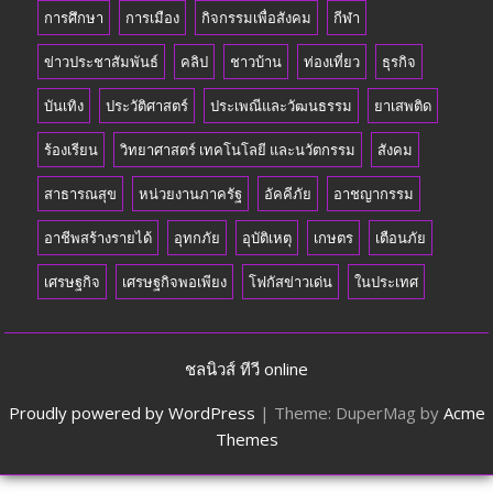
การศึกษา
การเมือง
กิจกรรมเพื่อสังคม
กีฬา
ข่าวประชาสัมพันธ์
คลิป
ชาวบ้าน
ท่องเที่ยว
ธุรกิจ
บันเทิง
ประวัติศาสตร์
ประเพณีและวัฒนธรรม
ยาเสพติด
ร้องเรียน
วิทยาศาสตร์ เทคโนโลยี และนวัตกรรม
สังคม
สาธารณสุข
หน่วยงานภาครัฐ
อัคคีภัย
อาชญากรรม
อาชีพสร้างรายได้
อุทกภัย
อุบัติเหตุ
เกษตร
เตือนภัย
เศรษฐกิจ
เศรษฐกิจพอเพียง
โฟกัสข่าวเด่น
ในประเทศ
ชลนิวส์ ทีวี online
Proudly powered by WordPress
|
Theme: DuperMag by
Acme
Themes