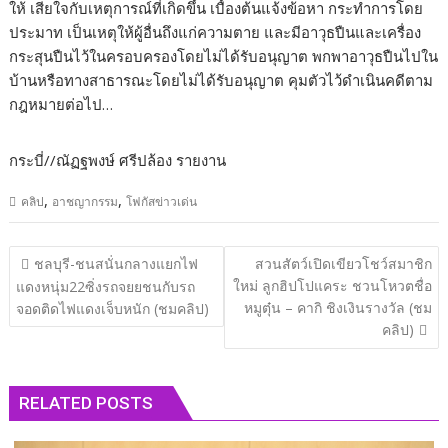
ให้ เสียใจกับเหตุการณ์ที่เกิดขึ้น เบื้องต้นแจ้งข้อหา กระทำการโดย
ประมาท เป็นเหตุให้ผู้อื่นถึงแก่ความตาย และมีอาวุธปืนและเครื่อง
กระสุนปืนไว้ในครอบครองโดยไม่ได้รับอนุญาต พกพาอาวุธปืนไปใน
บ้านหรือทางสาธารณะโดยไม่ได้รับอนุญาต คุมตัวไว้ดำเนินคดีตาม
กฎหมายต่อไป…
กระบี่//ณัฏฐพงษ์ ศรีปล้อง รายงาน
,
,
คลิป
อาชญากรรม
โฟกัสข่าวเด่น
แนะแนว
ชลบุรี​-ชนสนั่นกลางแยกไฟ
สวนสัตว์เปิดเขียวโชว์สมาชิก
เรื่อง
ใหม่ ลูกฮิปโปแคระ ชวนโหวตชื่อ
แดงหนุ่ม22ซิ่งรถจยยชนกับรถ
หมูตุ๋น – คากิ ชิงเงินรางวัล (ชม
จอดติดไฟแดงเจ็บหนัก (ชมคลิป)
คลิป)
RELATED POSTS