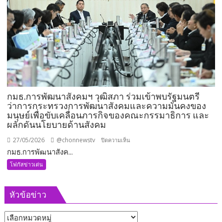
อีก
1
ตำแหน่ง
พร้อม
ลุย
งาน
ทันที
กมธ.การพัฒนาสังคมฯ วุฒิสภา ร่วมเข้าพบรัฐมนตรี
ว่าการกระทรวงการพัฒนาสังคมและความมั่นคงของ
มนุษย์เพื่อขับเคลื่อนภารกิจของคณะกรรมาธิการ และ
ผลักดันนโยบายด้านสังคม
27/05/2026
@chonnewstv
บน
ปิดความเห็น
กมธ.การพัฒนาสังค...
กมธ.การ
พัฒนา
โฟกัสข่าวเด่น
สังคมฯ
วุฒิสภา
หัวข้อข่าว
ร่วม
เข้า
หัวข้อ
พบ