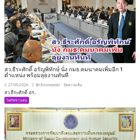
กิจการ
ทหาร
ด้าน
ความ
มั่นคง
แบบ
องค์
รวม
สว.ธีระศักดิ์ อรัญพิทักษ์ นั่ง กมธ.คมนาคมเพิ่มอีก 1
ตำแหน่ง พร้อมลุยงานทันที
27/05/2026
@chonnewstv
บน
ปิดความเห็น
สว.ธีระศักดิ์ อร...
สว.ธีร
ะ
โฟกัสข่าวเด่น
ศักดิ์
อรัญ
พิทักษ์
นั่ง
กมธ.คมนาคม
เพิ่ม