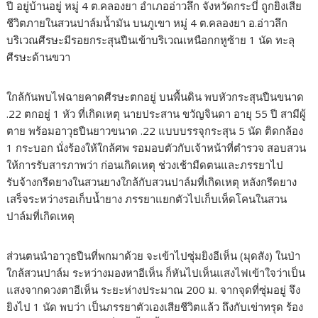
ปี อยู่บ้านอยู่ หมู่ 4 ต.คลองยา อำเภออ่าวลึก จังหวัดกระบี่ ถูกยิงเสีย
ชีวิตภายในสวนปาล์มน้ำมัน บนภูเขา หมู่ 4 ต.คลองยา อ.อ่าวลึก
บริเวณศีรษะมีรอยกระสุนปืนเข้าบริเวณเหนือกกหูซ้าย 1 นัด ทะลุ
ศีรษะด้านขวา
ใกล้กันพบไฟฉายคาดศีรษะตกอยู่ บนพื้นดิน พบหัวกระสุนปืนขนาด
.22 ตกอยู่ 1 หัว ที่เกิดเหตุ นายประสาน ขวัญจินดา อายุ 55 ปี สามีผู้
ตาย พร้อมอาวุธปืนยาวขนาด .22 แบบบรรจุกระสุน 5 นัด ติดกล้อง
1 กระบอก นั่งร้องให้ใกล้ศพ รอมอบตัวกับเจ้าหน้าที่ตำรวจ สอบสวน
ให้การรับสารภาพว่า ก่อนเกิดเหตุ ช่วงเช้ามืดตนและภรรยาไป
รับจ้างกรีดยางในสวนยางใกล้กับสวนปาล์มที่เกิดเหตุ หลังกรีดยาง
เสร็จระหว่างรอเก็บน้ำยาง ภรรยาแยกตัวไปเก็บเห็ดโคนในสวน
ปาล์มที่เกิดเหตุ
ส่วนตนนำอาวุธปืนที่พกมาด้วย จะเข้าไปซุ่มยิงอีเห็น (มุดสัง) ในป่า
ใกล้สวนปาล์ม ระหว่างมองหาอีเห็น ก็หันไปเห็นแสงไฟเข้าใจว่าเป็น
แสงจากดวงตาอีเห็น ระยะห่างประมาณ 200 ม. จากจุดที่ซุ่มอยู่ จึง
ยิงไป 1 นัด พบว่า เป็นภรรยาตัวเองเสียชีวิตแล้ว ถึงกับเข่าทรุด ร้อง