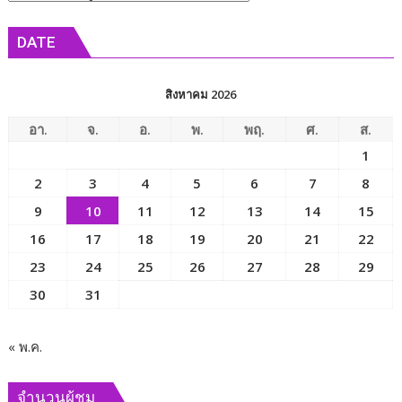
รัฐมนตรี
ข่าว
ว่าการ
DATE
กระทรวง
การ
พัฒนา
สิงหาคม 2026
สังคม
และ
อา.
จ.
อ.
พ.
พฤ.
ศ.
ส.
ความ
1
มั่นคง
2
3
4
5
6
7
8
ของ
มนุษย์
9
10
11
12
13
14
15
เพื่อ
16
17
18
19
20
21
22
ขับ
23
24
25
26
27
28
29
เคลื่อน
ภารกิจ
30
31
ของ
คณะ
กรรมาธิการ
« พ.ค.
และ
ผลัก
จำนวนผู้ชม