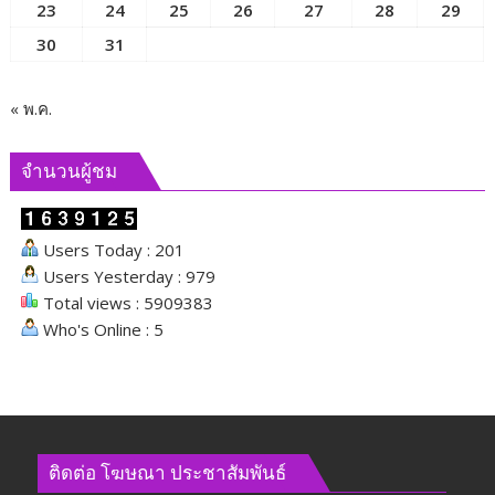
23
24
25
26
27
28
29
เคลื่อน
ภารกิจ
30
31
ของ
คณะ
กรรมาธิการ
« พ.ค.
และ
ผลัก
จำนวนผู้ชม
ดัน
นโยบาย
ด้าน
Users Today : 201
สังคม
Users Yesterday : 979
Total views : 5909383
Who's Online : 5
ติดต่อ​ โฆษณา​ ประชาสัมพันธ์