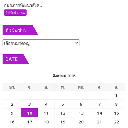
กมธ.การพัฒนาสังค...
กมธ.การ
พัฒนา
โฟกัสข่าวเด่น
สังคมฯ
วุฒิสภา
หัวข้อข่าว
ร่วม
เข้า
หัวข้อ
พบ
รัฐมนตรี
ข่าว
ว่าการ
DATE
กระทรวง
การ
พัฒนา
สิงหาคม 2026
สังคม
และ
อา.
จ.
อ.
พ.
พฤ.
ศ.
ส.
ความ
1
มั่นคง
2
3
4
5
6
7
8
ของ
มนุษย์
9
10
11
12
13
14
15
เพื่อ
16
17
18
19
20
21
22
ขับ