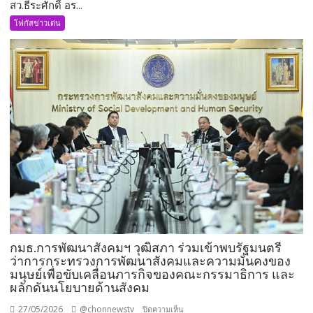
สว.ธีระศักดิ์ อร...
สว.ธีร
ะ
โฟกัสข่าวเด่น
ศักดิ์
อรัญ
พิทักษ์
นั่ง
กมธ.คมนาคม
เพิ่ม
อีก
1
ตำแหน่ง
พร้อม
ลุย
งาน
ทันที
กมธ.การพัฒนาสังคมฯ วุฒิสภา ร่วมเข้าพบรัฐมนตรี
ว่าการกระทรวงการพัฒนาสังคมและความมั่นคงของ
มนุษย์เพื่อขับเคลื่อนภารกิจของคณะกรรมาธิการ และ
ผลักดันนโยบายด้านสังคม
27/05/2026
@chonnewstv
บน
ปิดความเห็น