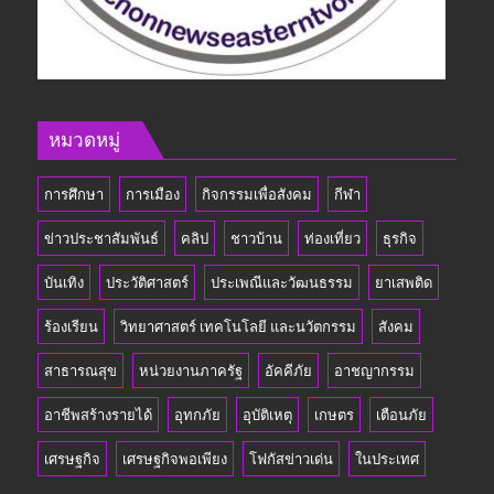
หมวดหมู่
การศึกษา
การเมือง
กิจกรรมเพื่อสังคม
กีฬา
ข่าวประชาสัมพันธ์
คลิป
ชาวบ้าน
ท่องเที่ยว
ธุรกิจ
บันเทิง
ประวัติศาสตร์
ประเพณีและวัฒนธรรม
ยาเสพติด
ร้องเรียน
วิทยาศาสตร์ เทคโนโลยี และนวัตกรรม
สังคม
สาธารณสุข
หน่วยงานภาครัฐ
อัคคีภัย
อาชญากรรม
อาชีพสร้างรายได้
อุทกภัย
อุบัติเหตุ
เกษตร
เตือนภัย
เศรษฐกิจ
เศรษฐกิจพอเพียง
โฟกัสข่าวเด่น
ในประเทศ