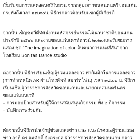
เริ่มรับชมการแสดงดนตรีในสวน จากกลุ่มเยาวชนคนดนตรีขอนแก่น
กระทั่งถึงเวลา ๑๗.๓๐น. พิธีกรกล่าวต้อนรับแขกผู้มีเกียรติ
จากนั้น เชิญชมวีดีทัศน์งานมหัศจรรย์พรรณไม้นานาชาติขอนแก่น
ประจำปี ๒๕๖๒ และงานขอนแก่นเคาท์ดาวน์ ๒๐๒๐และรับชมการ
แสดง ชุด “The imagination of color จินตนาการแห่งสีสัน” จาก
โรงเรียน Bonitas Dance studio
ต่อจากนั้น พิธีกรเรียนเชิญผู้ร่วมแถลงข่าว ทำกิมมิกในการแถลงข่าว
(การทำเทคนิค AR ผ่านโทรศัพท์ สมาร์ทโฟน) เวลา ๑๘.๐๐ น. พิธีกร
เรียนเชิญผู้ว่าราชการจังหวัดขอนแก่นและนายกเทศมนตรีนคร
ขอนแก่นบนเวที
– การมอบป้ายสำหรับผู้ให้การสนับสนุนกิจกรรม ทั้ง ๒ กิจกรรม
– บันทึกภาพร่วมกัน
ต่อจากนั้นพิธีกรนำเข้าสู่ช่วงแถลงข่าว และ แนะนำคณะผู้ร่วมแถลง
ข่าว อาทิ​ ดร.สมศักดิ์ จังตระกุล ผู้ว่าราชการจังหวัดขอนแก่น กล่าว