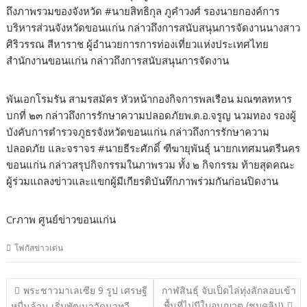
ถึงภาพรวมของจังหวัด #นายสิทธิกุล ภูคำวงศ์ รองนายกองค์การ
บริหารส่วนจังหวัดขอนแก่น กล่าวถึงการสนับสนุนการจัดงานนางสาว
ศิริวรรณ สีหาราช ผู้อำนวยการการท่องเที่ยวแห่งประเทศไทย
สำนักงานขอนแก่น กล่าวถึงการสนับสนุนการจัดงาน
พันเอกโรมรัน สามรสมัคร หัวหน้ากองกิจการพลเรือน มณฑลทหาร
บกที่ ๒๓ กล่าวถึงการรักษาความปลอดภัยพ.ต.อ.จรูญ นวมทอง รองผู้
บังคับการตำรวจภูธรจังหวัดขอนแก่น กล่าวถึงการรักษาความ
ปลอดภัย และจราจร #นายธีระศักดิ์ ฑีฆายุพันธุ์ นายกเทศมนตรีนคร
ขอนแก่น กล่าวสรุปกิจกรรมในภาพรวม ทั้ง ๒ กิจกรรม ท้ายสุดคณะ
ผู้ร่วมแถลงข่าวและแขกผู้มีเกียรติบันทึกภาพร่วมกันก่อนปิดงาน
Crภาพ ศูนย์ข่าวขอนแก่น
โฟกัสข่าวเด่น
แนะแนว
พระชาวมาเลเซีย 9 รูป เศรษฐี
กาฬสินธุ์ จับเป็ดไล่ทุ่งลักลอบเข้า
เรื่อง
พื้นที่ไม่มีใบอนุญาต (ชมคลิป)
หมื่นล้าน เริ่มพัฒนาวัดนาทวี