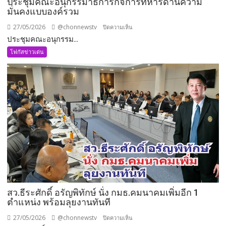
ประชุมคณะอนุกรรมาธิการกิจการทหารด้านความ
มั่นคงแบบองค์รวม
27/05/2026
@chonnewstv
บน
ปิดความเห็น
ประชุมคณะอนุกรรม...
ประชุม
คณะ
โฟกัสข่าวเด่น
อนุ
กรรมาธิการ
กิจการ
ทหาร
ด้าน
ความ
มั่นคง
แบบ
องค์
รวม
สว.ธีระศักดิ์ อรัญพิทักษ์ นั่ง กมธ.คมนาคมเพิ่มอีก 1
ตำแหน่ง พร้อมลุยงานทันที
27/05/2026
@chonnewstv
บน
ปิดความเห็น