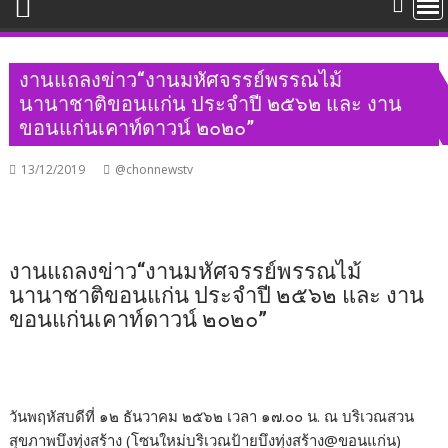
งานแถลงข่าว“งานมหัศจรรย์พรรณไม้
นานาชาติขอนแก่น ประจำปี ๒๕๖๒ และ งาน
ขอนแก่นเคาท์ดาวน์ ๒๐๒๐”
13/12/2019
@chonnewstv
งานแถลงข่าว“งานมหัศจรรย์พรรณไม้
นานาชาติขอนแก่น ประจำปี ๒๕๖๒ และ งาน
ขอนแก่นเคาท์ดาวน์ ๒๐๒๐”
วันพฤหัสบดีที่ ๑๒ ธันวาคม ๒๕๖๒ เวลา ๑๗.๐๐ น. ณ บริเวณสวน
สุขภาพบึงทุ่งสร้าง (โซนใหม่บริเวณป้ายบึงทุ่งสร้าง@ขอนแก่น)