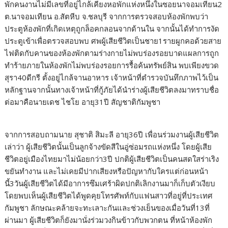
พักคนงานไม่มีเลขที่อยู่ไกล้เคียงหอพักแห่งหนึ่งในซอยนาจอมเทียน2
ต.นาจอมเทียน อ.สัตหีบ จ.ชลบุรี จากการตรวจสอบห้องพักพบว่า
ประตูห้องพักที่เกิดเหตุถูกล็อคกลอนจากด้านใน จากนั้นได้ทำการงัด
ประตูเข้าเพื่อตรวจสอบพบ ศพผู้เสียชีวิตเป็นชาย1รายผูกคอด้วยสาย
ไฟติดกับคานของห้องพักตามร่างกายไม่พบร่องรอยบาดแผลการถูก
ทำร้ายภายในห้องพักไม่พบร่องรอยการรื้อค้นทรัพย์สิน พบเพียงขวด
สุรา40ดีกรี ตั้งอยู่ไกล้จานอาหาร เจ้าหน้าที่ตำรวจบันทึกภาพไว้เป็น
หลักฐานจากนั้นทางเจ้าหน้าที่กู้ภัยได้นำร่างผู้เสียชีวิตลงมาทราบชื่อ
ต่อมาคือนายเดช ไชโย อายุ31ปี สัญชาติกัมพูชา
จากการสอบถามนาย สุชาติ สิมะลี อายุ36ปี เพื่อนร่วมงานผู้เสียชีวิต
เล่าว่า ผู้เสียชีวิตนั้นเป็นลูกจ้างขัดสีในอู่ซ่อมรถแห่งหนึ่ง โดยผู้เสีย
ชีวิตอยู่เมืองไทยมาไม่น้อยกว่า3ปี ปกติผู้เสียชีวิตเป็นคนสดใสร่าเริง
ขยันทำงาน และไม่เคยมีปากเสียงหรือปัญหากับใครแต่ก่อนหน้า
นี้3วันผู้เสียชีวิตได้มีอาการซึมเศร้าผิดปกติเลิกงานมาก็เก็บตัวเงียบ
โดยพบเห็นผู้เสียชีวิตได้พูดคุยโทรศัพท์กับแฟนสาวที่อยู่ที่ประเทศ
กัมพูชา ลักษณะคล้ายจะทะเลาะกันและช่วงเย็นของเมื่อวันที่13ที่
ผ่านมา ผู้เสียชีวิตก็ยังมานั่งร่วมวงกินข้าวกับพวกตน ที่หน้าห้องพัก