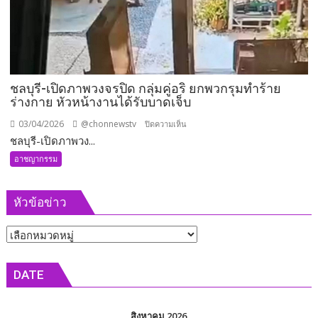
โจร
ดัก
ตี
ขโมย
รถ
ชลบุรี-เปิดภาพวงจรปิด กลุ่มคู่อริ ยกพวกรุมทำร้าย
มอเตอร์ไซค์
ร่างกาย หัวหน้างานได้รับบาดเจ็บ
03/04/2026
@chonnewstv
บน
ปิดความเห็น
ชลบุรี-เปิดภาพวง...
ชลบุรี-
เปิด
อาชญากรรม
ภาพ
วงจรปิด
หัวข้อข่าว
กลุ่ม
คู่อริ
หัวข้อ
ยก
พวก
ข่าว
รุม
DATE
ทำร้าย
ร่างกาย
หัวหน้า
สิงหาคม 2026