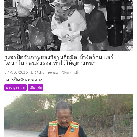
วงจรปิดจับภาพสองวัยรุ่นถือมีดเข้างัดร้าน แอร์
ไดนาโม ก่อนทิ้งรองเท้าไว้ให้ดูต่างหน้า
14/05/2026
@chonnewstv
บน
ปิดความเห็น
วงจรปิดจับภาพสอง...
วงจรปิด
จับ
อาชญากรรม
เตือนภัย
ภาพ
สอง
วัย
รุ่น
ถือ
มีด
เข้า