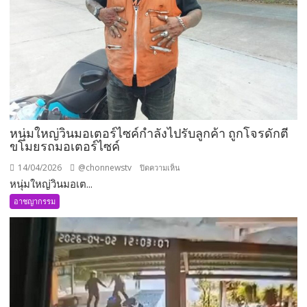
งัด
ร้าน
แอร์
ไดนาโม
ก่อน
ทิ้ง
รองเท้า
ไว้
ให้
หนุ่มใหญ่วินมอเตอร์ไซค์กำลังไปรับลูกค้า ถูกโจรดักตี
ดู
ขโมยรถมอเตอร์ไซค์
ต่าง
14/04/2026
@chonnewstv
บน
ปิดความเห็น
หน้า
หนุ่มใหญ่วินมอเต...
หนุ่ม
ใหญ่
อาชญากรรม
วิน
มอเตอร์ไซค์
กำลัง
ไป
รับ
ลูกค้า
ถูก