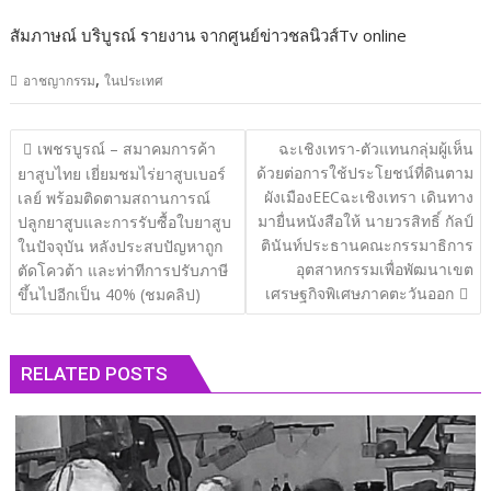
สัมภาษณ์ บริบูรณ์ รายงาน จากศูนย์ข่าวชลนิวส์Tv online
,
อาชญากรรม
ในประเทศ
แนะแนว
เพชรบูรณ์ – สมาคมการค้า
ฉะเชิงเทรา​-ตัวแทนกลุ่มผู้เห็น
เรื่อง
ด้วยต่อการใช้ประโยชน์ที่ดินตาม
ยาสูบไทย เยี่ยมชมไร่ยาสูบเบอร์
ผังเมืองEECฉะเชิงเทรา เดินทาง
เลย์ พร้อมติดตามสถานการณ์
มายื่นหนังสือให้ นายวรสิทธิ์ กัลป์
ปลูกยาสูบและการรับซื้อใบยาสูบ
ตินันท์ประธานคณะกรรมาธิการ
ในปัจจุบัน หลังประสบปัญหาถูก
อุตสาหกรรมเพื่อพัฒนาเขต
ตัดโควต้า และท่าทีการปรับภาษี
เศรษฐกิจพิเศษภาคตะวันออก
ขึ้นไปอีกเป็น 40% (ชมคลิป)
RELATED POSTS