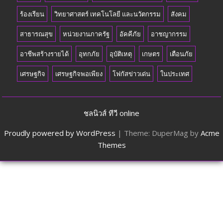
ร้องเรียน
วิทยาศาสตร์ เทคโนโลยี และนวัตกรรม
สังคม
สาธารณสุข
หน่วยงานภาครัฐ
อัคคีภัย
อาชญากรรม
อาชีพสร้างรายได้
อุทกภัย
อุบัติเหตุ
เกษตร
เตือนภัย
เศรษฐกิจ
เศรษฐกิจพอเพียง
โฟกัสข่าวเด่น
ในประเทศ
ชลนิวส์ ทีวี online
Proudly powered by WordPress
|
Theme: DuperMag by
Acme
Themes