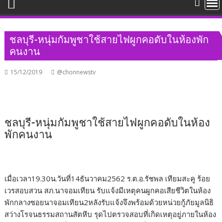
ชลบุรี​-หนุ่มกัมพูชาใช้สายไฟผูกคอดับในห้องพัก
คนงาน
15/12/2019
@chonnewstv
ชลบุรี​-หนุ่มกัมพูชาใช้สายไฟผูกคอดับในห้อง
พักคนงาน
เมื่อเวลา19.30น.วันที่14ธันวาคม2562 ร.ต.อ.รัชพล เทียมสะคู ร้อย
เวรสอบสวน สภ.นาจอมเทียน รับแจ้งมีเหตุคนผูกคอเสียชีวิตในห้อง
พักกลางซอยนาจอมเทียน2หลังรับแจ้งจึงพร้อมด้วยหน่วยกู้ภัยมูลนิธิ
สว่างโรจนธรรมสถานสัตหีบ รุดไปตรวจสอบที่เกิดเหตุอยู่ภายในห้อง