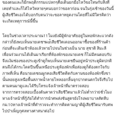
ของตนและก็มีกพฤติกรรมแปลกๆคือเดินยกมือไหว้ขอโทษกับสิ่งที่
เคยทำและก็ได้ไหว้หลายๆคนบอกว่าขอลาก่อน จนในรุ่งเช้าของวันนี้
ผู้เสียชีวิตเองได้บอกกับตนว่าจะขอลาหยุดงานโดยที่ไม่มีใครคิดว่า
จะเกิดเหตุการณ์นี้ขึ้น
โดยในช่วงเวลาประมาณ11โมงยังมีผู้พักอาศัยอยู่ในหอพักละแวกดัง
กล่าวก็ยังพบเห็นนายเดชฯผ๔้เสียชีวิตเดอนออกมาซื้อของที่ร้านค้า
ก่อนที่จะเดินเข้าห้องแล้วหายไปจนในช่วงเย็น นาย สุชาติ สิมะลี
เพื่อนร่วมงานได้เดินมาเรียกที่ห้องพักของนายเดช ก็ไม่มีคนตอบรับ
จีงแง้มช่องของประตูเข้าดูก็พบเห็นนายเดชยืนอยู่หน้าประตูผิดปกติ
ตนจึงได้กระโดดปีนขึ้นเหนือประตูห้องพักเพื่อส่องดูก็ต้องตกใจกับ
ภาพที่เห็น คือนายเดชณผูกคอเสียชีวิตติดกับคานของห้องพักซึ่งขา
นั้นลอยสูงเหนือพื้นสภาพน้ำลายไหลออกลิ้นจุกปากตนตกใจจึงรีบไป
ตามคนมาดูและได้รีบโทรแจ้งเจ้าหน้าที่มาตรวจสอบ
จากการตรวจสอบเบื้องต้นคาดว่าเสียชีวิตมาแล้วไม่ต่ำกว่า6ชั่วโมง
ทางเจ้าหน้าที่กู้ภัยได้ทำการนำศพส่งชันสูตรยังโรงพยาบาลสัตหีบ
กม.10ทางเจ้าหน้าที่ตำรวจจะทำการติดตามญาติผู้เสียชีวิตมารับศพ
ไปบำเพ็ญกุศลทางศาสนาต่อไป