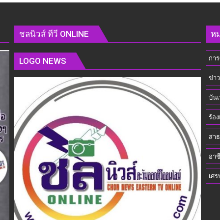
วุฒิสภา
ร่วม
เข้า
่ง
ชลนิวส์ ทีวี ONLINE
หม
พบ
รัฐมนตรี
การ
ว่าการ
LOGO NEWS
กระทรวง
ข่า
การ
พัฒนา
บันเ
สังคม
และ
ร้อง
ความ
มั่นคง
สาธ
ของ
อาช
มนุษย์
เพื่อ
เศร
ขับ
เคลื่อน
ภารกิจ
ของ