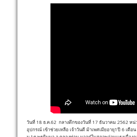
วันที่ 18 ธ.ค.62 กลางดึกของวันที่ 17 ธันวาคม 2562 หน่
อุปกรณ์ เข้าช่วยเหลือ เจ้าวันดี ม้าเพศเมียอายุ1ปี 6 เด
ม.1ต.พรุดินนา อ.คลองท่อม มาอยู๋ในสภาพอ่อนแรงเนื่องจาก