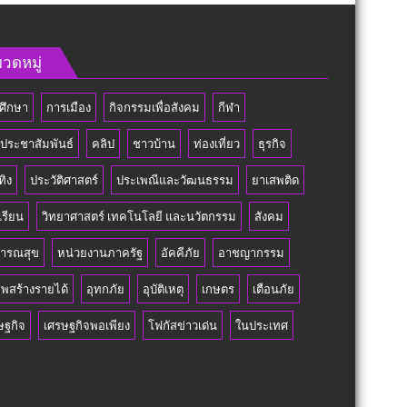
วดหมู่
ศึกษา
การเมือง
กิจกรรมเพื่อสังคม
กีฬา
วประชาสัมพันธ์
คลิป
ชาวบ้าน
ท่องเที่ยว
ธุรกิจ
ทิง
ประวัติศาสตร์
ประเพณีและวัฒนธรรม
ยาเสพติด
เรียน
วิทยาศาสตร์ เทคโนโลยี และนวัตกรรม
สังคม
ารณสุข
หน่วยงานภาครัฐ
อัคคีภัย
อาชญากรรม
ีพสร้างรายได้
อุทกภัย
อุบัติเหตุ
เกษตร
เตือนภัย
ษฐกิจ
เศรษฐกิจพอเพียง
โฟกัสข่าวเด่น
ในประเทศ