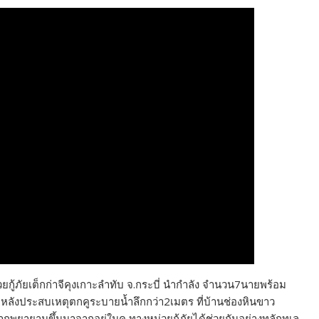
วยกู้ภัยเต็กก่าจีคุงเกาะลำทับ จ.กระบี่ นำกำลัง จำนวน7นายพร้อม
ือน หลังประสบเหตุตกคูระบายน้ำลึกกว่า2เมตร ที่บ้านช่องหินขาว
พยายามขึ้นมาจากอยู่ในคู ทางหน่วยกู้ภัยได้ช่วยกันอย่างทุลักทุเล