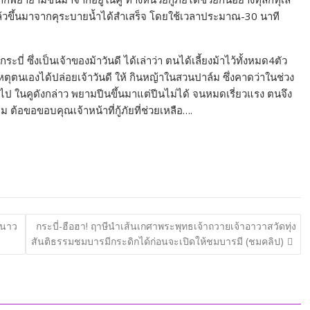
า แล้วขึ้นมาจากคุระบายน้ำได้สำเสร็จ โดยใช้เวลาประมาณ-30 นาที
บี่ ซึ่งเป็นเจ้าของม้าวันดี ได้เล่าว่า ตนได้เลี้ยงม้าไว้ทั้งหมด4ตัว
เหตุตนเองได้ปล่อยเจ้าวันดี ให้ กินหญ้าในสวนปาล์ม ซึ่งคาดว่าในช่วง
ไป ในคูดังกล่าว พยามปีนขึ้นมาแต่ปีนไม่ได้ จนหมดเรี่ยวแรง ตนจึง
อม ต้อขอขอบคุณเจ้าหน้าที่กู้ภัยที่ช่วยเหลือ….
หนาว
กระบี่-ฮือฮา! ฤาษีนำเส้นเกศาพระพุทธเจ้าถวายเจ้าอาวาสวัดทุ่ง
สันติธรรมชมบารมีกระดิกได้ก่อนจะเปิดให้ชมบารมี (ชมคลิป)