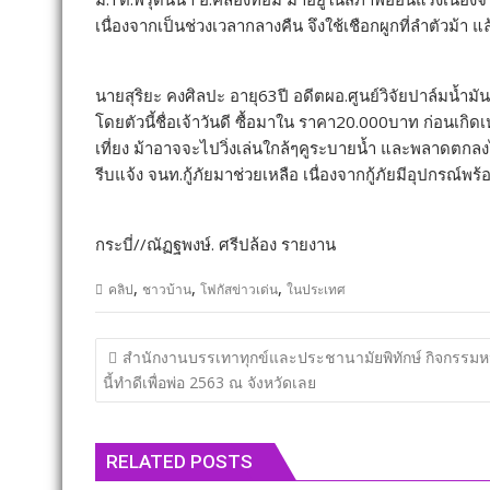
เนื่องจากเป็นช่วงเวลากลางคืน จึงใช้เชือกผูกที่ลำตัวม้
นายสุริยะ คงศิลปะ อายุ63ปี อดีตผอ.ศูนย์วิจัยปาล์มน้ำมันกระ
โดยตัวนี้ชื่อเจ้าวันดี ซื้อมาใน ราคา20.000บาท ก่อนเกิด
เที่ยง ม้าอาจจะไปวิ่งเล่นใกล้ๆคูระบายน้ำ และพลาดตกลง
รีบแจ้ง จนท.กู้ภัยมาช่วยเหลือ เนื่องจากกู้ภัยมีอุปกรณ์พร้
กระบี่//ณัฏฐพงษ์. ศรีปล้อง รายงาน
,
,
,
คลิป
ชาวบ้าน
โฟกัสข่าวเด่น
ในประเทศ
แนะแนว
สำนักงานบรรเทาทุกข์และประชานามัยพิทักษ์ กิจกรรม
เรื่อง
นี้ทำดีเพื่อพ่อ 2563 ณ จังหวัดเลย
RELATED POSTS