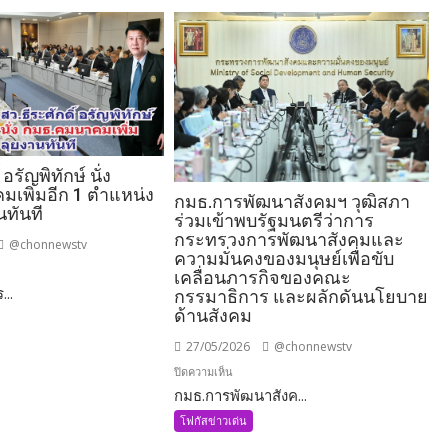
 อรัญพิทักษ์ นั่ง
เพิ่มอีก 1 ตำแหน่ง
กมธ.การพัฒนาสังคมฯ วุฒิสภา
นทันที
ร่วมเข้าพบรัฐมนตรีว่าการ
กระทรวงการพัฒนาสังคมและ
@chonnewstv
ความมั่นคงของมนุษย์เพื่อขับ
เคลื่อนภารกิจของคณะ
...
กรรมาธิการ และผลักดันนโยบาย
ด้านสังคม
27/05/2026
@chonnewstv
บน
ปิดความเห็น
กมธ.การพัฒนาสังค...
กมธ.การ
พัฒนา
โฟกัสข่าวเด่น
คมนาคม
สังคมฯ