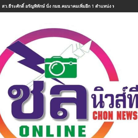
สว.ธีระศักดิ์ อรัญพิทักษ์ นั่ง กมธ.คมนาคมเพิ่มอีก 1 ตำแหน่ง พร้อมลุยงานท