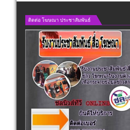
ด้าน
อีก
ความ
1
มั่นคง
ตำแหน
ติดต่อ​ โฆษณา​ ประชาสัมพันธ์
แบบ
พร้อม
องค์
ลุย
รวม
งาน
ทันที