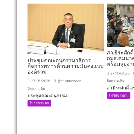
สว.ธีระศักดิ์
กมธ.คมนาคม
ประชุมคณะอนุกรรมาธิการ
พร้อมลุยงา
กิจการทหารด้านความมั่นคงแบบ
องค์รวม
27/05/2026
บน
ปิดความเห็น
27/05/2026
@chonnewstv
สว.ธีระศักดิ์ อร
สว.ธีร
บน
ปิดความเห็น
ะ
ประชุมคณะอนุกรรม...
ประชุม
โฟกัสข่าวเด่น
ศักดิ์
คณะ
โฟกัสข่าวเด่น
อรัญ
อนุ
พิทักษ์
กรรมาธิการ
นั่ง
กิจการ
กมธ.
ทหาร
เพิ่ม