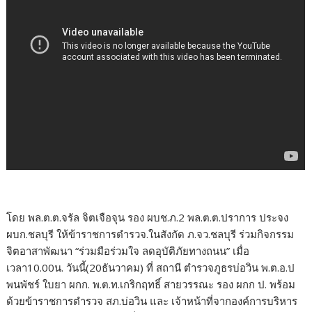
โดย พล.ต.ต.จรัล จิตเจือจุน รอง ผบช.ภ.2 พล.ต.ต.ปราการ ประจง
ผบก.ชลบุรี ให้ข้าราชการตำรวจ.ในสังกัด ภ.จว.ชลบุรี ร่วมกิจกรรม
จิตอาสาพัฒนา “ร่วมมือร่วมใจ ลดอุบัติภัยทางถนน” เมื่อ
เวลา10.00น. วันนี้(20ธันวาคม) ที่ สถานี ตำรวจภูธรบ่อวิน พ.ต.อ.ป
พนพัชร์ ใบยา ผกก. พ.ต.ท.เกริกฤทธิ์ สายวรรณะ รอง ผกก ป. พร้อม
ด้วยข้าราชการตำรวจ สภ.บ่อวิน และ เจ้าหน้าที่จากองค์การบริหาร