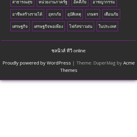
สาธารณสุข
หน่วยงานภาครัฐ
อัคคีภัย
อาชญากรรม
อาชีพสร้างรายได้
อุทกภัย
อุบัติเหตุ
เกษตร
เตือนภัย
เศรษฐกิจ
เศรษฐกิจพอเพียง
โฟกัสข่าวเด่น
ในประเทศ
ชลนิวส์ ทีวี online
Proudly powered by WordPress
|
Theme: DuperMag by
Acme
Themes