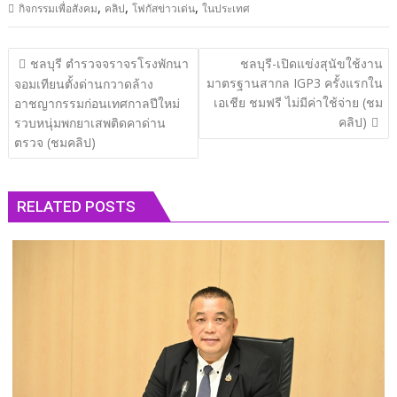
,
,
,
กิจกรรมเพื่อสังคม
คลิป
โฟกัสข่าวเด่น
ในประเทศ
แนะแนว
ชลบุรี ตำรวจจราจรโรงพักนา
ชลบุรี​-เปิดแข่งสุนัขใช้งาน
เรื่อง
มาตรฐานสากล IGP3 ครั้งแรกใน
จอมเทียนตั้งด่านกวาดล้าง
เอเชีย ชมฟรี ไม่มีค่าใช้จ่าย (ชม
อาชญากรรมก่อนเทศกาลปีใหม่
คลิป)
รวบหนุ่มพกยาเสพติดคาด่าน
ตรวจ (ชมคลิป)
RELATED POSTS