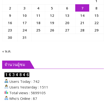
1
มั่นคง
2
3
4
5
6
7
8
ของ
มนุษย์
9
10
11
12
13
14
15
เพื่อ
16
17
18
19
20
21
22
ขับ
23
24
25
26
27
28
29
เคลื่อน
ภารกิจ
30
31
ของ
คณะ
กรรมาธิการ
« พ.ค.
และ
ผลัก
จำนวนผู้ชม
ดัน
นโยบาย
ด้าน
Users Today : 742
สังคม
Users Yesterday : 1511
Total views : 5899105
Who's Online : 87