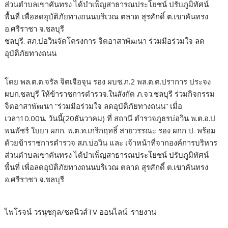
ส่วนตำบลเขาคันทรง ได้บำเพ็ญสาธารณประโยชน์ ปรับภูมิทัศน์
พื้นที่ เพื่อลดอุบัติภัยทางถนนบริเวณ ตลาด สุรศักดิ์ ต.เขาคันทรง
อ.ศรีราชา จ.ชลบุรี
ชลบุรี. สภ.บ่อวินจัดโครงการ จิตอาสาพัฒนา ร่วมมือร่วมใจ ลด
อุบัติภัยทางถนน
โดย พล.ต.ต.จรัล จิตเจือจุน รอง ผบช.ภ.2 พล.ต.ต.ปราการ ประจง
ผบก.ชลบุรี ให้ข้าราชการตำรวจ.ในสังกัด ภ.จว.ชลบุรี ร่วมกิจกรรม
จิตอาสาพัฒนา “ร่วมมือร่วมใจ ลดอุบัติภัยทางถนน” เมื่อ
เวลา10.00น. วันนี้(20ธันวาคม) ที่ สถานี ตำรวจภูธรบ่อวิน พ.ต.อ.ป
พนพัชร์ ใบยา ผกก. พ.ต.ท.เกริกฤทธิ์ สายวรรณะ รอง ผกก ป. พร้อม
ด้วยข้าราชการตำรวจ สภ.บ่อวิน และ เจ้าหน้าที่จากองค์การบริหาร
ส่วนตำบลเขาคันทรง ได้บำเพ็ญสาธารณประโยชน์ ปรับภูมิทัศน์
พื้นที่ เพื่อลดอุบัติภัยทางถนนบริเวณ ตลาด สุรศักดิ์ ต.เขาคันทรง
อ.ศรีราชา จ.ชลบุรี
ไพโรจน์ วรนุชกุล/ชลนิวส์TV ออนไลน์. รายงาน