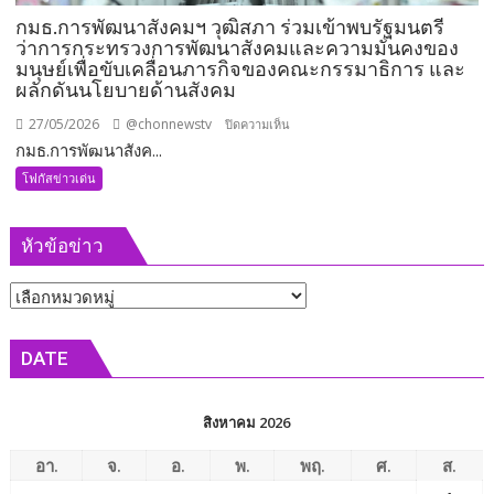
กมธ.การพัฒนาสังคมฯ วุฒิสภา ร่วมเข้าพบรัฐมนตรี
ว่าการกระทรวงการพัฒนาสังคมและความมั่นคงของ
มนุษย์เพื่อขับเคลื่อนภารกิจของคณะกรรมาธิการ และ
ผลักดันนโยบายด้านสังคม
27/05/2026
@chonnewstv
บน
ปิดความเห็น
กมธ.การพัฒนาสังค...
กมธ.การ
พัฒนา
โฟกัสข่าวเด่น
สังคมฯ
วุฒิสภา
หัวข้อข่าว
ร่วม
เข้า
หัวข้อ
พบ
รัฐมนตรี
ข่าว
ว่าการ
DATE
กระทรวง
การ
พัฒนา
สิงหาคม 2026
สังคม
และ
อา.
จ.
อ.
พ.
พฤ.
ศ.
ส.
ความ