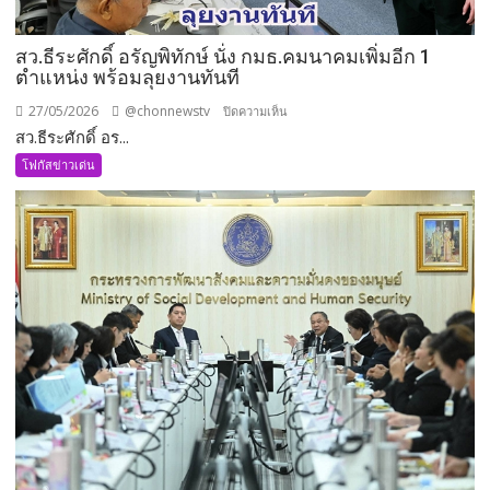
สว.ธีระศักดิ์ อรัญพิทักษ์ นั่ง กมธ.คมนาคมเพิ่มอีก 1
ตำแหน่ง พร้อมลุยงานทันที
27/05/2026
@chonnewstv
บน
ปิดความเห็น
สว.ธีระศักดิ์ อร...
สว.ธีร
ะ
โฟกัสข่าวเด่น
ศักดิ์
อรัญ
พิทักษ์
นั่ง
กมธ.คมนาคม
เพิ่ม
อีก
1
ตำแหน่ง
พร้อม
ลุย
งาน
ทันที