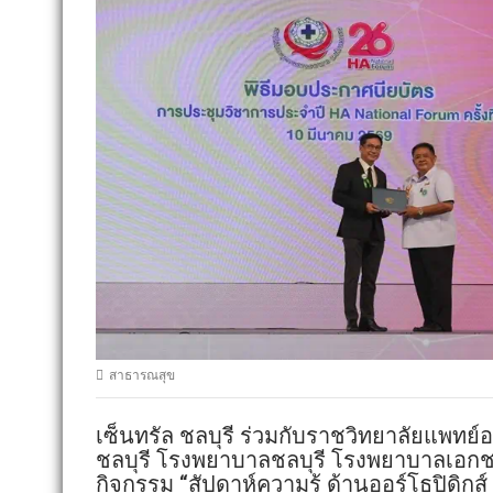
สาธารณสุข
เซ็นทรัล ชลบุรี ร่วมกับราชวิทยาลัยแพทย
ชลบุรี โรงพยาบาลชลบุรี โรงพยาบาลเอก
กิจกรรม “สัปดาห์ความรู้ ด้านออร์โธปิดิกส