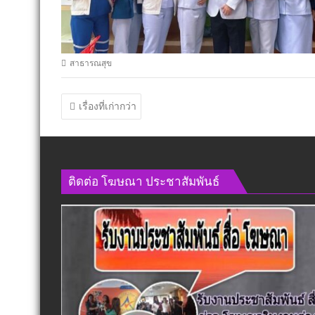
สาธารณสุข
แนะแนว
เรื่องที่เก่ากว่า
เรื่อง
ติดต่อ​ โฆษณา​ ประชาสัมพันธ์