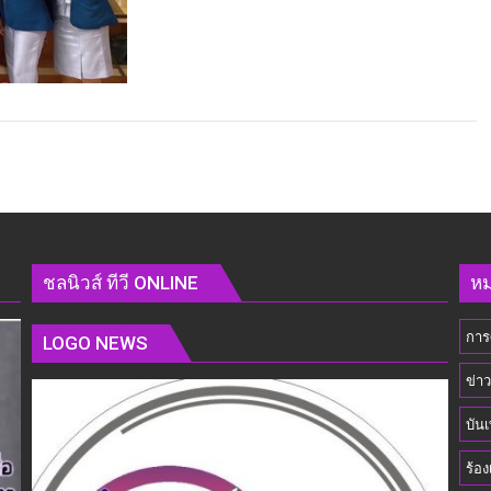
ชลนิวส์ ทีวี ONLINE
หม
การ
LOGO NEWS
ข่า
บันเ
ร้อง