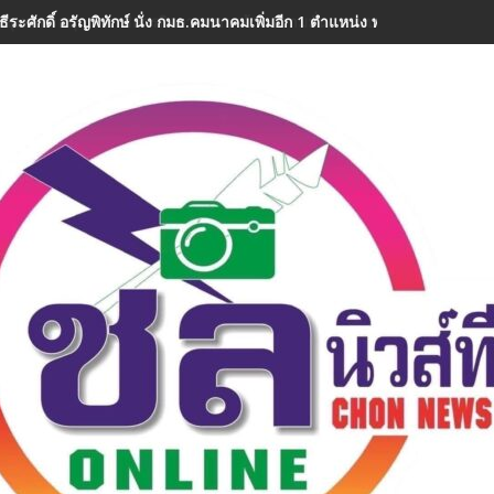
ธีระศักดิ์ อรัญพิทักษ์ นั่ง กมธ.คมนาคมเพิ่มอีก 1 ตำแหน่ง พร้อมลุยงานทันที