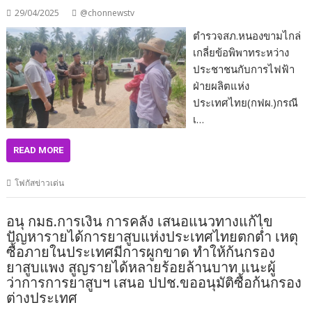
29/04/2025
@chonnewstv
ตำรวจสภ.หนองขามไกล่
เกลี่ยข้อพิพาทระหว่าง
ประชาชนกับการไฟฟ้า
ฝ่ายผลิตแห่ง
ประเทศไทย(กฟผ.)กรณี
เ…
READ MORE
โฟกัสข่าวเด่น
อนุ กมธ.การเงิน การคลัง เสนอแนวทางแก้ไข
ปัญหารายได้การยาสูบแห่งประเทศไทยตกต่ำ เหตุ
ซื้อภายในประเทศมีการผูกขาด ทำให้ก้นกรอง
ยาสูบแพง สูญรายได้หลายร้อยล้านบาท แนะผู้
ว่าการการยาสูบฯ เสนอ ปปช.ขออนุมัติซื้อก้นกรอง
ต่างประเทศ