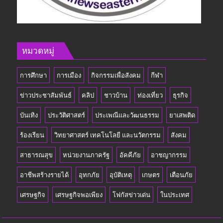
หมวดหมู่
การศึกษา
การเมือง
กิจกรรมเพื่อสังคม
กีฬา
ข่าวประชาสัมพันธ์
คลิป
ชาวบ้าน
ท่องเที่ยว
ธุรกิจ
บันเทิง
ประวัติศาสตร์
ประเพณีและวัฒนธรรม
ยาเสพติด
ร้องเรียน
วิทยาศาสตร์ เทคโนโลยี และนวัตกรรม
สังคม
สาธารณสุข
หน่วยงานภาครัฐ
อัคคีภัย
อาชญากรรม
อาชีพสร้างรายได้
อุทกภัย
อุบัติเหตุ
เกษตร
เตือนภัย
เศรษฐกิจ
เศรษฐกิจพอเพียง
โฟกัสข่าวเด่น
ในประเทศ