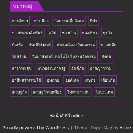
หมวดหมู่
การศึกษา
การเมือง
กิจกรรมเพื่อสังคม
กีฬา
ข่าวประชาสัมพันธ์
คลิป
ชาวบ้าน
ท่องเที่ยว
ธุรกิจ
บันเทิง
ประวัติศาสตร์
ประเพณีและวัฒนธรรม
ยาเสพติด
ร้องเรียน
วิทยาศาสตร์ เทคโนโลยี และนวัตกรรม
สังคม
สาธารณสุข
หน่วยงานภาครัฐ
อัคคีภัย
อาชญากรรม
อาชีพสร้างรายได้
อุทกภัย
อุบัติเหตุ
เกษตร
เตือนภัย
เศรษฐกิจ
เศรษฐกิจพอเพียง
โฟกัสข่าวเด่น
ในประเทศ
ชลนิวส์ ทีวี online
Proudly powered by WordPress
|
Theme: DuperMag by
Acme