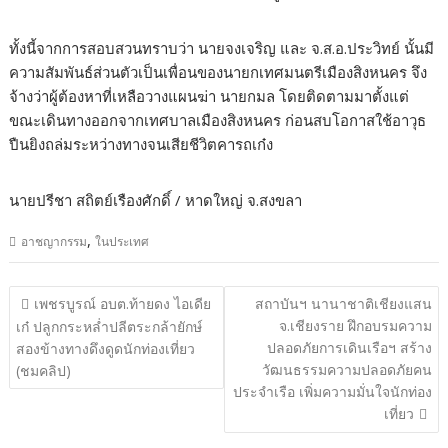
ทั้งนี้จากการสอบสวนทราบว่า นายจงเจริญ และ จ.ส.อ.ประวิทย์ นั้นมี
ความสัมพันธ์ส่วนตัวเป็นเพื่อนของนายกเทศมนตรีเมืองสิงหนคร จึง
จ้างว่าผู้ต้องหาที่เหลือวางแผนฆ่า นายกมล โดยติดตามมาตั้งแต่
ขณะเดินทางออกจากเทศบาลเมืองสิงหนคร ก่อนสบโอกาสใช้อาวุธ
ปืนยิงถล่มระหว่างทางจนเสียชีวิตคารถเก๋ง
นายปรีชา สถิตย์เรืองศักดิ์ / หาดใหญ่ จ.สงขลา
,
อาชญากรรม
ในประเทศ
แนะแนว
เพชรบูรณ์ อบต.ท้ายดง ไอเดีย
สถาบันฯ นานาชาติเชียงแสน
เรื่อง
จ.เชียงราย ฝึกอบรมความ
เก๋ ปลูกกระหล่ำปลีตระกล้ายักษ์
ปลอดภัยการเดินเรือฯ สร้าง
สองข้างทางดึงดูดนักท่องเที่ยว
วัฒนธรรมความปลอดภัยคน
(ชมคลิป)
ประจำเรือ เพิ่มความมั่นใจนักท่อง
เที่ยว