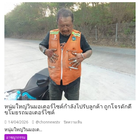
สอง
วัย
รุ่น
ถือ
มีด
เข้า
งัด
ร้าน
แอร์
ไดนาโม
ก่อน
ทิ้ง
รองเท้า
ไว้
ให้
หนุ่มใหญ่วินมอเตอร์ไซค์กำลังไปรับลูกค้า ถูกโจรดักตี
ดู
ขโมยรถมอเตอร์ไซค์
ต่าง
14/04/2026
@chonnewstv
บน
ปิดความเห็น
หน้า
หนุ่มใหญ่วินมอเต...
หนุ่ม
ใหญ่
อาชญากรรม