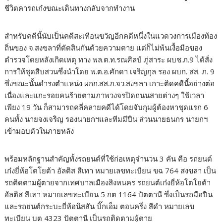
ชีวิตคารถเก๋งขณะเดินทางกลับจากทำงาน
สำหรับคดีนี้นับเป็นคดีสะเทือนขวัญอีกคดีหนึ่งในแวดวงการเมืองท้อง
ถิ่นของ จ.สงขลาที่ตัดสินกันด้วยความตาย แต่ก็ไม่พ้นเงื้อมือของ
ตำรวจโดยหลังเกิดเหตุ ทาง พล.ต.ท.รณศิลป์ ภู่สาระ ผบช.ภ.9 ได้สั่ง
การให้ชุดสืบสวนซึ่งนำโดย พ.ต.อ.ศักดา เจริญกุล รอง ผบก. สส. ภ. 9
ซึ่งขณะนั้นดำรงตำแหน่ง ผกก.สส.ภ.จว.สงขลา เกาะติดคดีนี้อย่างต่อ
เนื่องและแกะรอยคนร้ายตามภาพวงจรปิดถนนสายต่างๆ ใช้เวลา
เพียง 19 วัน ก็สามารถคลี่คลายคดีได้โดยจับกุมผู้ต้องหาชุดแรก 6
คนทั้ง นายจงเจริญ รองนายกฯและทีมมีปืน ส่วนนายธนกร นายกฯ
เข้ามอบตัวในภายหลัง
พร้อมหลักฐานสำคัญทั้งรถยนต์ที่ใช้ก่อเหตุจำนวน 3 คัน คือ รถยนต์
เก๋งยี่ห้อโตโยต้า อัลติส สีเทา หมายเลขทะเบียน ขฉ 764 สงขลา เป็น
รถติดตามผู้ตายจากเทศบาลเมืองสิงหนคร รถยนต์เก๋งยี่ห้อโตโยต้า
อัลติส สีเทา หมายเลขทะเบียน 5 กต 1164 ปัตตานี ซึ่งเป็นรถมือปืน
และรถยนต์กระบะยี่ห้อนิสสัน บิ๊กเอ็ม ตอนครึ่ง สีดำ หมายเลข
ทะเบียน บต 4323 ปัตตานี เป็นรถติดตามผู้ตาย