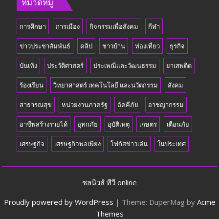
หมวดหมู่
การศึกษา
การเมือง
กิจกรรมเพื่อสังคม
กีฬา
ข่าวประชาสัมพันธ์
คลิป
ชาวบ้าน
ท่องเที่ยว
ธุรกิจ
บันเทิง
ประวัติศาสตร์
ประเพณีและวัฒนธรรม
ยาเสพติด
ร้องเรียน
วิทยาศาสตร์ เทคโนโลยี และนวัตกรรม
สังคม
สาธารณสุข
หน่วยงานภาครัฐ
อัคคีภัย
อาชญากรรม
อาชีพสร้างรายได้
อุทกภัย
อุบัติเหตุ
เกษตร
เตือนภัย
เศรษฐกิจ
เศรษฐกิจพอเพียง
โฟกัสข่าวเด่น
ในประเทศ
ชลนิวส์ ทีวี online
Proudly powered by WordPress
|
Theme: DuperMag by
Acme
Themes