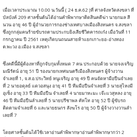
เมื่อเวลาประมาณ 10.00 น.วันนี้ ( 24 ธ.ค.62 )ที่ ศาลจังหวัดสงขลา ที่
บัลบังค์ 209 ศาลชั้นต้นได้อ่านคำพิพากษาติดสินคดีฆ่า นายกมล สี
นวน อายุ 46 ปี ผู้อำนวยการกองช่างเทศบาลเมืองสิงหนคร จ.สงขลา
ซึ่งถูกกลุ่มคนร้ายขับรถตามประกบยิงเสียชีวิตคารถเก๋ง เมื่อวันที่ 11
กรกฎาคม ปี 2561 เหตุเกิดบนถนนสายห้าแยกเกาะยอ-อ่างทอง
ต.พะวง อ.เมือง จ.สงขลา
ซึ่งคดีนี้มีผู้ต้องหาที่ถูกจับกุมทั้งหมด 7 คน ประกอบด้วย นายจงเจริญ
มณีรัตน์ อายุ 51 ปี รองนายกเทศมนตรีเมืองสิงหนคร ผู้จ้างวาน
จำเลยที่ 1, จ.ส.อ.ประวิทย์ หนูเจริญ อายุ 49 ปี คนจัดหามือปืนจำเลย
ที่ 2 นายอดุลย์ แดวอสนุง อายุ 41 ปี ทีมมือปืนจำเลยที่ 3 นายสุไหงมี
อุเซ็ง อายุ 33 ปี ทีมมือปืน จำเลยที่ 4 นายมาหะมะ เจ๊ะแวสุหลง อายุ
46 ปี ทีมมือปืนลำเลยที่ 5 นายปรีชาพล คัทโท อายุ 52 ปี ผู้ขับรถ
ติดตามจำเลยที่ 6 และนายธนกร สังฆโร อายุ 50 ปี ผู้จ้างวางวานลำ
เลยที่ 7
โดยศาลชั้นต้นได้ใช้เวลาอ่านคำพิพากษาอ่านคำพิพากษากว่า 2