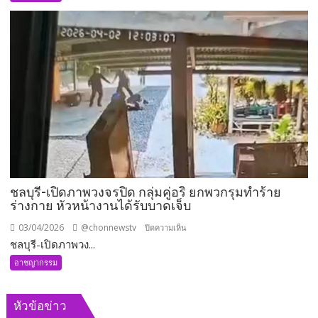
วิน
มอเตอร์ไซค์
กำลัง
ไป
รับ
ลูกค้า
ถูก
โจร
ดัก
ตี
ขโมย
รถ
ชลบุรี-เปิดภาพวงจรปิด กลุ่มคู่อริ ยกพวกรุมทำร้าย
มอเตอร์ไซค์
ร่างกาย หัวหน้างานได้รับบาดเจ็บ
03/04/2026
@chonnewstv
บน
ปิดความเห็น
ชลบุรี-เปิดภาพวง...
ชลบุรี-
เปิด
อาชญากรรม
ภาพ
วงจรปิด
หัวข้อข่าว
กลุ่ม