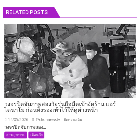
RELATED POSTS
วงจรปิดจับภาพสองวัยรุ่นถือมีดเข้างัดร้าน แอร์
ไดนาโม ก่อนทิ้งรองเท้าไว้ให้ดูต่างหน้า
14/05/2026
@chonnewstv
บน
ปิดความเห็น
วงจรปิดจับภาพสอง...
วงจรปิด
จับ
อาชญากรรม
เตือนภัย
ภาพ