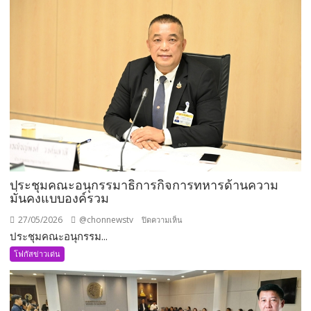
ประชุมคณะอนุกรรมาธิการกิจการทหารด้านความ
มั่นคงแบบองค์รวม
27/05/2026
@chonnewstv
บน
ปิดความเห็น
ประชุมคณะอนุกรรม...
ประชุม
คณะ
โฟกัสข่าวเด่น
อนุ
กรรมาธิการ
กิจการ
ทหาร