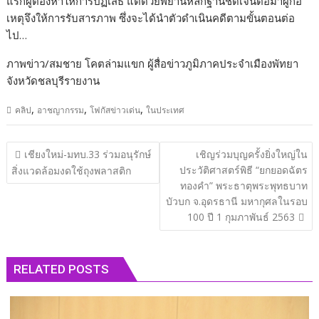
แรกผู้ต้องหาให้การปฏิเสธ แต่ด้วยพยานหลักฐานชัดเจนต่อมาผู้ก่อ
เหตุจึงให้การรับสารภาพ ซึ่งจะได้นำตัวดำเนินคดีตามขั้นตอนต่อ
ไป…
ภาพข่าว/สมชาย​ โคตล่ามแขก​ ผู้สื่อข่าวภูมิภาค​ประจำเมืองพัทยา​
จังหวัดชลบุรีรายงาน
,
,
,
คลิป
อาชญากรรม
โฟกัสข่าวเด่น
ในประเทศ
แนะแนว
เชียงใหม่-มทบ.33 ร่วมอนุรักษ์
เชิญร่วมบุญครั้งยิ่งใหญ่ใน
เรื่อง
ประวัติศาสตร์พิธี “ยกยอดฉัตร
สิ่งแวดล้อมงดใช้ถุงพลาสติก
ทองคำ” พระธาตุพระพุทธบาท
บัวบก จ.อุดรธานี มหากุศลในรอบ
100 ปี 1 กุมภาพันธ์ 2563
RELATED POSTS