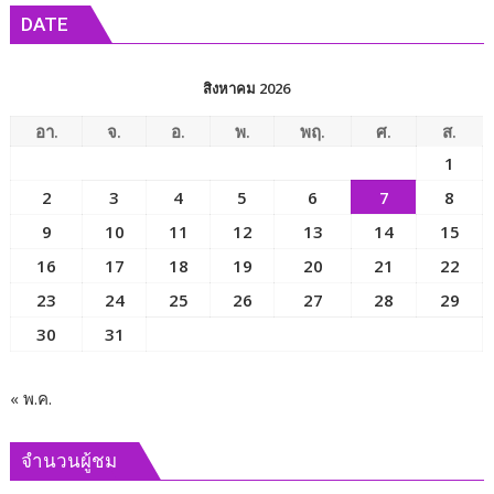
ว่าการ
DATE
กระทรวง
การ
พัฒนา
สิงหาคม 2026
สังคม
และ
อา.
จ.
อ.
พ.
พฤ.
ศ.
ส.
ความ
1
มั่นคง
2
3
4
5
6
7
8
ของ
มนุษย์
9
10
11
12
13
14
15
เพื่อ
16
17
18
19
20
21
22
ขับ
23
24
25
26
27
28
29
เคลื่อน
ภารกิจ
30
31
ของ
คณะ
กรรมาธิการ
« พ.ค.
และ
ผลัก
จำนวนผู้ชม
ดัน
นโยบาย