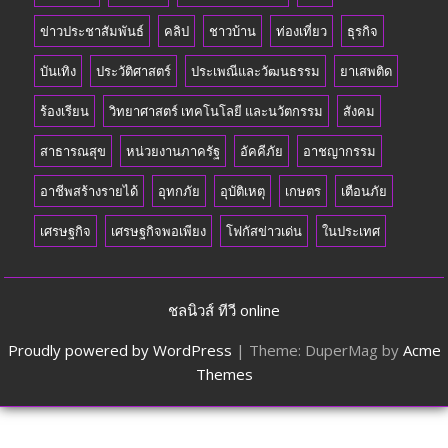
ข่าวประชาสัมพันธ์
คลิป
ชาวบ้าน
ท่องเที่ยว
ธุรกิจ
บันเทิง
ประวัติศาสตร์
ประเพณีและวัฒนธรรม
ยาเสพติด
ร้องเรียน
วิทยาศาสตร์ เทคโนโลยี และนวัตกรรม
สังคม
สาธารณสุข
หน่วยงานภาครัฐ
อัคคีภัย
อาชญากรรม
อาชีพสร้างรายได้
อุทกภัย
อุบัติเหตุ
เกษตร
เตือนภัย
เศรษฐกิจ
เศรษฐกิจพอเพียง
โฟกัสข่าวเด่น
ในประเทศ
ชลนิวส์ ทีวี online
Proudly powered by WordPress
|
Theme: DuperMag by
Acme
Themes