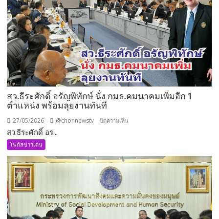
ด้าน
ความ
มั่นคง
แบบ
องค์
รวม
สว.ธีระศักดิ์ อรัญพิทักษ์ นั่ง กมธ.คมนาคมเพิ่มอีก 1
ตำแหน่ง พร้อมลุยงานทันที
27/05/2026
@chonnewstv
บน
ปิดความเห็น
สว.ธีระศักดิ์ อร...
สว.ธีร
ะ
โฟกัสข่าวเด่น
ศักดิ์
อรัญ
พิทักษ์
นั่ง
กมธ.คมนาคม
เพิ่ม
อีก