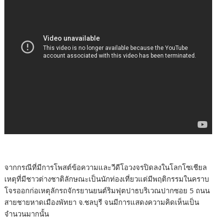
จากกรณีที่มีการโพสต์ข้อความและวีดีโอวงจรปิดลงในโลกโซเชียล
เหตุที่มีชาวต่างชาติลักษณะเป็นนักท่องเที่ยวแต่มีพฤติกรรมในคราบ
โจรออกก่อเหตุลักรถจักรยานยนต์ริมฟุตปาธบริเวณปากซอย 5 ถนน
สายชายหาดเมืองพัทยา จ.ชลบุรี จนมีการแสดงความคิดเห็นเป็น
จำนวนมากนั้น