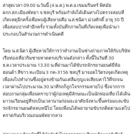
ล่าสุดเวลา 09.00 น.วันนี้ (4 ม.ค.) พ.ต.อ.เขมมรินทร์ พิศมัย
ผกก.สภ.เมืองพัทยา จ.ชลบุรี พร้อมกำลังได้เดินทางไปตรวจสอบที่
เกิดเหตุอีกครั้งเพื่อพบผู้เสียหายคือ น.ส.ชนิดา ม่วงศักดิ์ อายุ 30 ปี
เพื่อสอบปากคำอีกครั้ง รวมทั้งบันทึกภาพในที่เกิดเหตุเพื่อนำมา
ประกอบในสำนวนการดำเนินคดี
โดย น.ส.นิดา ผู้เสียหายให้การว่าทำงานเป็นช่างถ่ายภาพให้กับบริษัท
เรือท่องเที่ยวริมชายหาดตรงบริเวณดังกล่าว ทั้งนี้ในวันที่ 30
ธ.ค.เวลาประมาณ 13.30 น.ที่ผ่านมาได้ขับรถจักรยานยนต์ยี่ห้อ
ฮอนด้า สีขาว ทะเบียน 3 กค-3156 ชลบุรี มาจอดไว้ตรงจุดเกิดเหตุ
เพื่อลงไปทำงานซึ่งอยู่ตรงข้ามกันแต่ลืมกุญแจเสียบคาไว้ที่รถจน
เวลาผ่านไปประมาณ 30 นาทีรถก็ถูกโจรกรรมหายไป ซึ่งจากการ
สอบถามกลุ่มเพื่อนทราบว่าผู้ก่อเหตุมีลักษณะเป็นนักท่องเที่ยวได้เดิน
มาวนเวียนอยู่ที่รถเป็นเวลานานก่อนจะอาศัยจังหวะขึ้นคร่อมและขับ
รถจักรยานยนต์หลบหนีไป โดยเพื่อนได้พยายามขับรถติดตามแต่ไป
คราดกันบริเวณถนนพัทยากลาง