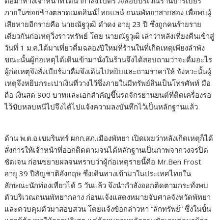
ต่อมาทางเจ้าหน้าที่ได้นำกำลังไปตรวจสอบบริเวณร้านบาร์เบียร์
ภายในซอยข้างตลาดเมดอินน์ไทยแลน์ ถนนพัทยาสายสอง เพื่อพบผู้
เสียหายอีกรายคือ นายณัฐวุฒิ ดำดง อายุ 23 ปี ซึ่งถูกคนร้ายราย
เดียวกันก่อเหตุวิ่งราวทรัพย์ โดย นายณัฐวุฒิ เล่าว่าหลังเที่ยงคืนเข้าสู่
วันที่ 1 ม.ค.ได้มาเที่ยวดื่มฉลองปีใหม่ที่ร้านในที่เกิดเหตุเพียงลำพัง
ขณะนั้นผู้ก่อเหตุได้เดินเข้ามานั่งในร้านจึงได้สอบถามว่าจะดื่มอะไร
ผู้ก่อเหตุจึงสั่งเบียร์มาดื่มจึงเดินไปหยิบและถามราคาให้ จังหวะนั้นผู้
เหตุจึงหยิบกระเปาเงินที่วางไว้ซึ่งภายในมีทรัพย์สินเป็นโทรศัพท์ มือ
ถือ เงินสด 900 บาทและเอกสำคัญขึ้นรถจักรยานยนต์ที่ติดเครื่องรอ
ไว้ขับหลบหนีไปจึงได้ไปแจ้งความลงบันทึกไว้เป็นหลักฐานแล้ว
ด้าน พ.ต.อ.เขมรินทร์ ผกก.สภ.เมืองพัทยา เปิดเผยว่าหลังเกิดเหตุก็ได้
สั่งการให้เจ้าหน้าที่ออกติดตามจนได้หลักฐานเป็นภาพจากวงจรปิด
ชัดเจน ก่อนขยายผลจนทราบว่าผู้ก่อเหตุรายนี้คือ Mr.Ben Frost
อายุ 39 ปีสัญชาติอังกฤษ ซึ่งเดินทางเข้ามาในประเทศไทยใน
ลักษณะนักท่องเที่ยวได้ 5 วันแล้ว จึงนำกำลังออกติดตามกระทั่งพบ
ตัวบริเวณถนนพัทยากลาง ก่อนแจ้งแสดงหมายจับศาลจังหวัดพัทยา
และควบคุมตัวมาสอบสวน โดยแจ้งข้อกล่าวหา “ลักทรัพย์” ซึ่งในขั้น