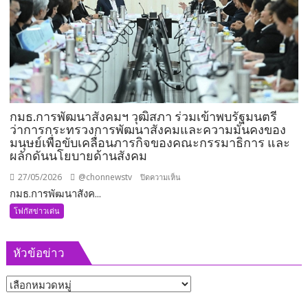
1
ตำแหน่ง
พร้อม
ลุย
งาน
ทันที
กมธ.การพัฒนาสังคมฯ วุฒิสภา ร่วมเข้าพบรัฐมนตรี
ว่าการกระทรวงการพัฒนาสังคมและความมั่นคงของ
มนุษย์เพื่อขับเคลื่อนภารกิจของคณะกรรมาธิการ และ
ผลักดันนโยบายด้านสังคม
27/05/2026
@chonnewstv
บน
ปิดความเห็น
กมธ.การพัฒนาสังค...
กมธ.การ
พัฒนา
โฟกัสข่าวเด่น
สังคมฯ
วุฒิสภา
หัวข้อข่าว
ร่วม
เข้า
หัวข้อ
พบ
รัฐมนตรี
ข่าว