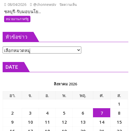
08/04/2026
@chonnewstv
บน
ปิดความเห็น
ชลบุรี-รับมอบนโย...
ชลบุรี-
รับ
หน่วยงานภาครัฐ
มอบ
นโยบาย
หัวข้อข่าว
เร่ง
ด่วน
หัวข้อ
แก้ไข
ปัญหา
ข่าว
เรื่อง
DATE
พลังงาน
สิงหาคม 2026
อา.
จ.
อ.
พ.
พฤ.
ศ.
ส.
1
2
3
4
5
6
7
8
9
10
11
12
13
14
15
16
17
18
19
20
21
22