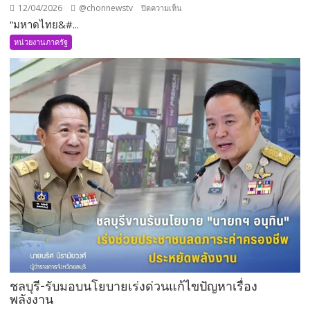
12/04/2026
@chonnewstv
บน
ปิดความเห็น
“มหาดไทย&#...
“มหาดไทย”
ลงพื้น
หน่วยงานภาครัฐ
ที่
ชลบุรี
ตรวจ
เยี่ยม
จุด
บริการ
สงกรานต์
69
เน้น
ย้ำ
5
มาตรการ
เข้ม
เพื่อ
ความ
ปลอดภัย
ชลบุรี-รับมอบนโยบายเร่งด่วนแก้ไขปัญหาเรื่อง
พลังงาน