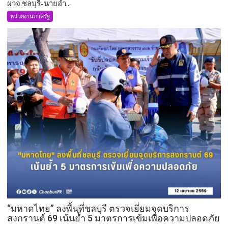
ผวจ.ชลบุรี-นายอำ...
ผวจ.ชลบุรี-
นาย
หน่วยงานภาครัฐ
อำเภอ
ศรีราชา
ประดับ
ขีด
บ่า
เปิด
ประชุม
สภา
เทศบาล
เมือง
บาง
พระ
“มหาดไทย” ลงพื้นที่ชลบุรี ตรวจเยี่ยมจุดบริการ
สงกรานต์ 69 เน้นย้ำ 5 มาตรการเข้มเพื่อความปลอดภัย