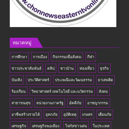
หมวดหมู่
การศึกษา
การเมือง
กิจกรรมเพื่อสังคม
กีฬา
ข่าวประชาสัมพันธ์
คลิป
ชาวบ้าน
ท่องเที่ยว
ธุรกิจ
บันเทิง
ประวัติศาสตร์
ประเพณีและวัฒนธรรม
ยาเสพติด
ร้องเรียน
วิทยาศาสตร์ เทคโนโลยี และนวัตกรรม
สังคม
สาธารณสุข
หน่วยงานภาครัฐ
อัคคีภัย
อาชญากรรม
อาชีพสร้างรายได้
อุทกภัย
อุบัติเหตุ
เกษตร
เตือนภัย
เศรษฐกิจ
เศรษฐกิจพอเพียง
โฟกัสข่าวเด่น
ในประเทศ