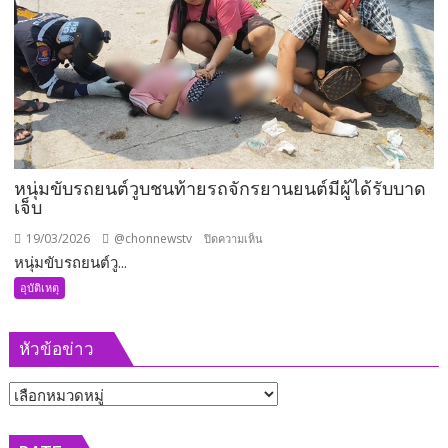
ล้อ
พุ่ง
ชน
แท่ง
แบ
ริ
เอ
อร์
หนุ่มขับรถยนต์วูบชนท้ายรถจักรยานยนต์มีผู้ได้รับบาด
ก่อน
เจ็บ
ร่าง
กระเด็น
19/03/2026
@chonnewstv
บน
ปิดความเห็น
ลง
หนุ่มขับรถยนต์วู...
หนุ่ม
ทะเล
ขับ
อุบัติเหตุ
เสีย
รถยนต์
ชีวิต
วูบ
คา
หัวข้อข่าว
ชน
ที่
ท้าย
หัวข้อ
รถ
จักรยานยนต์
ข่าว
มี