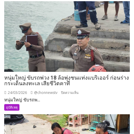
พลาด
ตก
หลังคา
โกดัง
สูง
10
เมตร
ร่วง
กระแทก
พื้น
เสีย
หนุ่มใหญ่ ขับรถพ่วง 18 ล้อพุ่งชนแท่งแบริเออร์ ก่อนร่าง
ชีวิต
กระเด็นลงทะเล เสียชีวิตคาที่
ตำรวจ
เร่ง
24/03/2026
@chonnewstv
บน
ปิดความเห็น
สอบ
หนุ่มใหญ่ ขับรถพ...
หนุ่ม
หา
ใหญ่
อุบัติเหตุ
สาเหตุ
ขับ
รถ
พ่วง
18