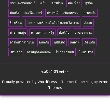
ข่าวประชาสัมพันธ์
คลิป
ชาวบ้าน
ท่องเที่ยว
ธุรกิจ
บันเทิง
ประวัติศาสตร์
ประเพณีและวัฒนธรรม
ยาเสพติด
ร้องเรียน
วิทยาศาสตร์ เทคโนโลยี และนวัตกรรม
สังคม
สาธารณสุข
หน่วยงานภาครัฐ
อัคคีภัย
อาชญากรรม
อาชีพสร้างรายได้
อุทกภัย
อุบัติเหตุ
เกษตร
เตือนภัย
เศรษฐกิจ
เศรษฐกิจพอเพียง
โฟกัสข่าวเด่น
ในประเทศ
ชลนิวส์ ทีวี online
Proudly powered by WordPress
|
Theme: DuperMag by
Acme
Themes