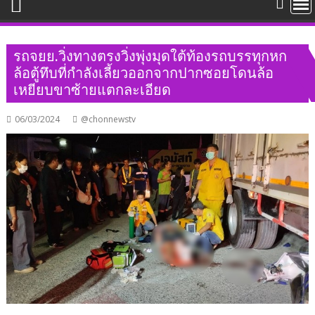
รถจยย.วิ่งทางตรงวิ่งพุ่งมุดใต้ท้องรถบรรทุกหก
ล้อตู้ทึบที่กำลังเลี้ยวออกจากปากซอยโดนล้อ
เหยียบขาซ้ายแตกละเอียด
06/03/2024
@chonnewstv