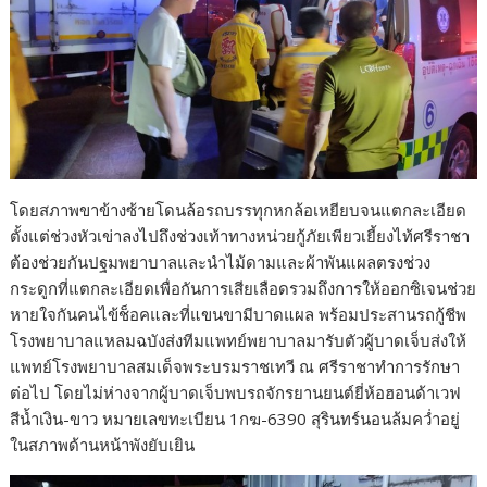
โดยสภาพขาข้างซ้ายโดนล้อรถบรรทุกหกล้อเหยียบจนแตกละเอียด
ตั้งแต่ช่วงหัวเข่าลงไปถึงช่วงเท้าทางหน่วยกู้ภัยเพียวเยี้ยงไท้ศรีราชา
ต้องช่วยกันปฐมพยาบาลและนำไม้ดามและผ้าพันแผลตรงช่วง
กระดูกที่แตกละเอียดเพื่อกันการเสียเลือดรวมถึงการให้ออกซิเจนช่วย
หายใจกันคนไข้ช็อคและที่แขนขามีบาดแผล พร้อมประสานรถกู้ชีพ
โรงพยาบาลแหลมฉบังส่งทีมแพทย์พยาบาลมารับตัวผู้บาดเจ็บส่งให้
แพทย์โรงพยาบาลสมเด็จพระบรมราชเทวี ณ ศรีราชาทำการรักษา
ต่อไป โดยไม่ห่างจากผู้บาดเจ็บพบรถจักรยานยนต์ยี่ห้อฮอนด้าเวฟ
สีน้ำเงิน-ขาว หมายเลขทะเบียน 1กฆ-6390 สุรินทร์นอนล้มคว่ำอยู่
ในสภาพด้านหน้าพังยับเยิน