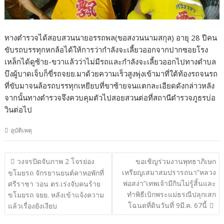
ทางตำรวจได้สอบสวนนายอรรถพล(ขอสงวนนามสกุล) อายุ 28 ปีคน
ขับรถบรรทุกหกล้อได้ให้การว่ากำลังจะเลี้ยวออกจากปากซอยโรง
เหล็กได้ดูซ้าย-ขวาแล้วว่าไม่มีรถและกำลังจะเลี้ยวออกไปทางตำบล
บึงผู้บาดเจ็บก็ขี่รถจยย.มาด้วยความเร็วสูงพุ่งเข้ามาที่ใต้ท้องรถจนรถ
ที่ขับมาจนล้อรถบรรทุกเหยียบที่ขาซ้ายจนแตกละเอียดดังกล่าวหลัง
จากนั้นทางตำรวจจึงควบคุมตัวไปสอยสวนต่อที่สถานีตำรวจภูธรบ่อ
วินต่อไป
อุบัติเหตุ
แนะแนว
วงจรปิดจับภาพ 2 โจรย่อง
ขอเชิญร่วมงานพุทธาภิเษก
เรื่อง
เหรียญเสมาสมปรารถนา”หลวง
ขโมยรถ จักรยานยนต์คาหอพักที่
พ่อสง่า”เทพเจ้ามีกินไม่รู้สิ้นและ
ศรีราชา วอน ตร.เร่งจับคนร้าย
ทำพิธีเบิกพระแม่ธรณีปลุกเสก
ขโมยรถ จยย. หลังเข้าแจ้งความ
โฉนดที่ดินวันที่ 9มี.ค. 67นี้
แล้วเรื่องยังเงียบ