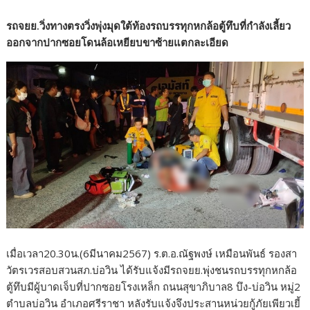
รถจยย.วิ่งทางตรงวิ่งพุ่งมุดใต้ท้องรถบรรทุกหกล้อตู้ทึบที่กำลังเลี้ยว
ออกจากปากซอยโดนล้อเหยียบขาซ้ายแตกละเอียด
เมื่อเวลา20.30น.(6มีนาคม2567) ร.ต.อ.ณัฐพงษ์ เหมือนพันธ์ รองสา
วัตรเวรสอบสวนสภ.บ่อวิน ได้รับแจ้งมีรถจยย.พุ่งชนรถบรรทุกหกล้อ
ตู้ทึบมีผู้บาดเจ็บที่ปากซอยโรงเหล็ก ถนนสุขาภิบาล8 บึง-บ่อวิน หมู่2
ตำบลบ่อวิน อำเภอศรีราชา หลังรับแจ้งจึงประสานหน่วยกู้ภัยเพียวเยี้