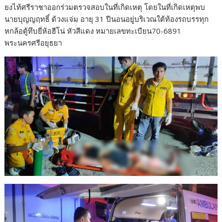
ยงไท้ศรีราชาออกร่วมตรวจสอบในที่เกิดเหตุ โดยในที่เกิดเหตุพบ
นายบุญญฤทธิ์ ด้วงแจ่ม อายุ 31 ปีนอนอยู่บริเวณใต้ท้องรถบรรทุก
หกล้อตู้ทึบยี่ห้อฮีโน่ หัวสีแดง หมายเลขทะเบียน70-6891
พระนครศรีอยุธยา