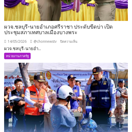
ผวจ.ชลบุรี-นายอำเภอศรีราชา ประดับขีดบ่า เปิด
ประชุมสภาเทศบาลเมืองบางพระ
14/05/2026
@chonnewstv
บน
ปิดความเห็น
ผวจ.ชลบุรี-นายอำ...
ผวจ.ชลบุรี-
นาย
หน่วยงานภาครัฐ
อำเภอ
ศรีราชา
ประดับ
ขีด
บ่า
เปิด
ประชุม
สภา
เทศบาล
เมือง
บาง
พระ