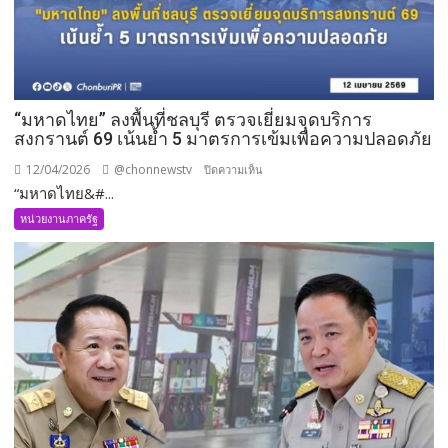
“มหาดไทย” ลงพื้นที่ชลบุรี ตรวจเยี่ยมจุดบริการ
สงกรานต์ 69 เน้นย้ำ 5 มาตรการเข้มเพื่อความปลอดภัย
12/04/2026
@chonnewstv
บน
ปิดความเห็น
“มหาดไทย&#...
“มหาดไทย”
ลงพื้น
หน่วยงานภาครัฐ
ที่
ชลบุรี
ตรวจ
เยี่ยม
จุด
บริการ
สงกรานต์
69
เน้น
ย้ำ