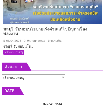
5
มาตรการ
เข้ม
เพื่อ
ความ
ปลอดภัย
ชลบุรี-รับมอบนโยบายเร่งด่วนแก้ไขปัญหาเรื่อง
พลังงาน
08/04/2026
@chonnewstv
บน
ปิดความเห็น
ชลบุรี-รับมอบนโย...
ชลบุรี-
รับ
หน่วยงานภาครัฐ
มอบ
นโยบาย
หัวข้อข่าว
เร่ง
ด่วน
หัวข้อ
แก้ไข
ปัญหา
ข่าว
เรื่อง
DATE
พลังงาน
สิงหาคม 2026