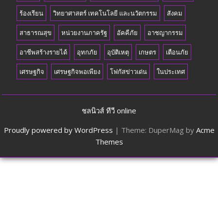
ร้องเรียน
วิทยาศาสตร์ เทคโนโลยี และนวัตกรรม
สังคม
สาธารณสุข
หน่วยงานภาครัฐ
อัคคีภัย
อาชญากรรม
อาชีพสร้างรายได้
อุทกภัย
อุบัติเหตุ
เกษตร
เตือนภัย
เศรษฐกิจ
เศรษฐกิจพอเพียง
โฟกัสข่าวเด่น
ในประเทศ
ชลนิวส์ ทีวี online
Proudly powered by WordPress
|
Theme: DuperMag by
Acme
Themes