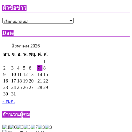
แตก
หัวข้อข่าว
ประชาชน
แห่
หัวข้อ
ทำบุญ
ข่าว
ส่ง
Date
ท้าย
สิงหาคม 2026
ปี
เก่า
อา.
จ.
อ.
พ.
พฤ.
ศ.
ส.
ต้อนรับ
1
2
3
4
5
6
7
8
ปี
9
10
11
12
13
14
15
ใหม่
16
17
18
19
20
21
22
วัด
23
24
25
26
27
28
29
เขา
30
31
ไม้แดง
« พ.ค.
และ
ถือ
จำนวนผู้ชม
โอกาส
เจิม