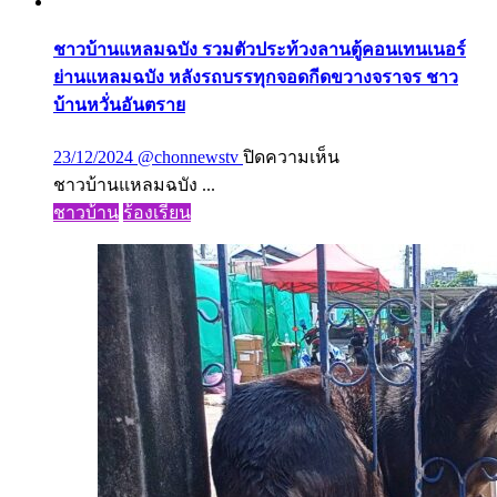
ชาวบ้านแหลมฉบัง รวมตัวประท้วงลานตู้คอนเทนเนอร์
ย่านแหลมฉบัง หลังรถบรรทุกจอดกีดขวางจราจร ชาว
บ้านหวั่นอันตราย
บน
23/12/2024
@chonnewstv
ปิดความเห็น
ชาว
ชาวบ้านแหลมฉบัง ...
บ้านแหลม
ชาวบ้าน
ร้องเรียน
ฉบัง
รวม
ตัว
ประท้วง
ลาน
ตู้
คอนเทนเนอร์
ย่าน
แหลม
ฉบัง