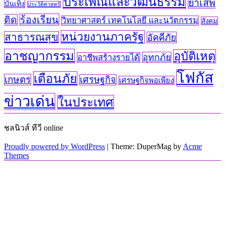
ประเพณีและวัฒนธรรม
ยาเสพ
บันเทิง
ประวัติศาสตร์
ร้องเรียน
ติด
วิทยาศาสตร์ เทคโนโลยี และนวัตกรรม
สังคม
หน่วยงานภาครัฐ
สาธารณสุข
อัคคีภัย
อาชญากรรม
อุบัติเหตุ
อุทกภัย
อาชีพสร้างรายได้
โฟกัส
เตือนภัย
เกษตร
เศรษฐกิจ
เศรษฐกิจพอเพียง
ข่าวเด่น
ในประเทศ
ชลนิวส์ ทีวี online
Proudly powered by WordPress
|
Theme: DuperMag by
Acme
Themes