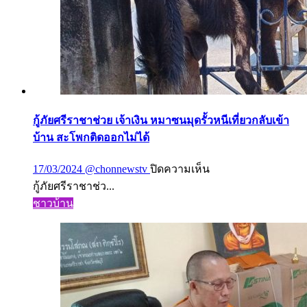
หลัง
รถ
บรรทุก
จอด
กีดขวาง
จราจร
ชาว
กู้ภัยศรีราชาช่วย เจ้าเงิน หมาซนมุดรั้วหนีเที่ยวกลับเข้า
บ้าน
บ้าน สะโพกติดออกไม่ได้
หวั่น
อันตราย
บน
17/03/2024
@chonnewstv
ปิดความเห็น
กู้ภัย
กู้ภัยศรีราชาช่ว...
ศรีราชา
ชาวบ้าน
ช่วย
เจ้า
เงิน
หมา
ซน
มุด