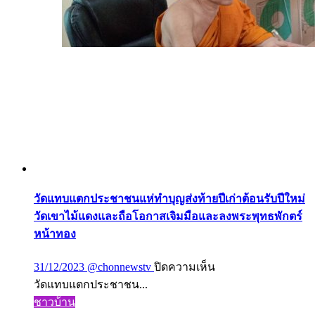
รั้ว
หนี
เที่ยว
กลับ
เข้า
บ้าน
สะโพก
ติด
ออก
ไม่
ได้
วัดแทบแตกประชาชนแห่ทำบุญส่งท้ายปีเก่าต้อนรับปีใหม่
วัดเขาไม้แดงและถือโอกาสเจิมมือและลงพระพุทธพักตร์
หน้าทอง
บน
31/12/2023
@chonnewstv
ปิดความเห็น
วัด
วัดแทบแตกประชาชน...
แทบ
ชาวบ้าน