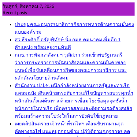
Skip
วันศุกร์, สิงหาคม 7, 2026
to
Recent posts
content
ประชุมคณะอนุกรรมาธิการกิจการทหารด้านความมั่นคง
แบบองค์รวม
สว.ธีระศักดิ์ อรัญพิทักษ์ นั่ง กมธ.คมนาคมเพิ่มอีก 1
ตำแหน่ง พร้อมลุยงานทันที
กมธ.การพัฒนาสังคมฯ วุฒิสภา ร่วมเข้าพบรัฐมนตรี
ว่าการกระทรวงการพัฒนาสังคมและความมั่นคงของ
มนุษย์เพื่อขับเคลื่อนภารกิจของคณะกรรมาธิการ และ
ผลักดันนโยบายด้านสังคม
สำนักงาน ป.ป.ช. ผนึกกำลังหน่วยงานภาครัฐและท่าเรือ
แหลมฉบัง เดินหน้ายกระดับการแก้ไขปัญหารถบรรทุกน้ำ
หนักเกินตั้งแต่ต้นทาง ด้วยการเชื่อมโยงข้อมูลจุดชั่งน้ำ
หนักภายในท่าเรือ เพื่อตรวจสอบและติดตามรถต้องสงสัย
พร้อมสร้างความโปร่งใสในการบังคับใช้กฎหมาย
เผยคลิปอันตราย เจ้าหน้าที่รถไฟฯ เตือนขับรถผ่านจุด
ตัดทางรถไฟ แนะหยุดก่อนข้าม ปฏิบัติตามกฎจราจร ลด