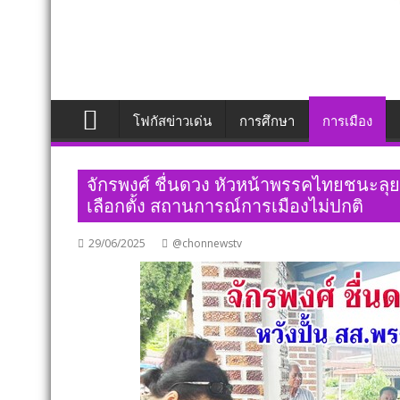
โฟกัสข่าวเด่น
การศึกษา
การเมือง
จักรพงศ์ ชื่นดวง หัวหน้าพรรคไทยชนะลุย
เลือกตั้ง สถานการณ์การเมืองไม่ปกติ
29/06/2025
@chonnewstv