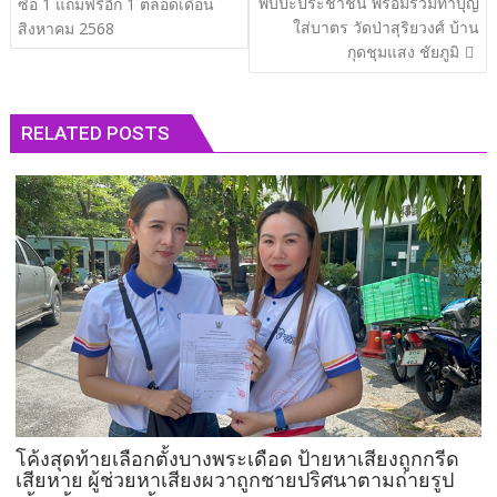
พบปะประชาชน พร้อมร่วมทำบุญ
ซื้อ 1 แถมฟรีอีก 1 ตลอดเดือน
ใส่บาตร วัดป่าสุริยวงศ์ บ้าน
สิงหาคม 2568
กุดชุมแสง ชัยภูมิ
RELATED POSTS
โค้งสุดท้ายเลือกตั้งบางพระเดือด ป้ายหาเสียงถูกกรีด
เสียหาย ผู้ช่วยหาเสียงผวาถูกชายปริศนาตามถ่ายรูป