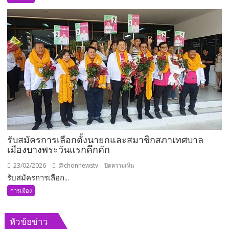
ผวา
แห่ง
ถูก
ความ
ชาย
ปลื้ม
ปริศนา
ใจ
ตาม
นายก
ถ่าย
ไม่
รูป
เคย
เข้า
ลืม
แจ้ง
ป้า…
ความ
แล้ว
รับสมัครการเลือกตั้งนายกและสมาชิกสภาเทศบาล
เมืองบางพระวันแรกคึกคัก
23/02/2026
@chonnewstv
บน
ปิดความเห็น
รับสมัครการเลือก...
รับ
สมัคร
การเมือง
การ
เลือก
หัวข้อข่าว
ตั้ง