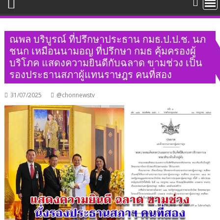
ณพล บริบูรณ์ ที่ปรึกษาประธาน กมธ.ป.ป.ช. นภ
ชนก เหมือนนามอญ ที่ปรึกษา กมธ คุ้มครองผู้
บริโภค แสดงความยินดีกับฉลาด ขามช่วง เป็น
รองประธานสภาผู้แทนราษฎร คนที่สอง
31/07/2025
@chonnewstv