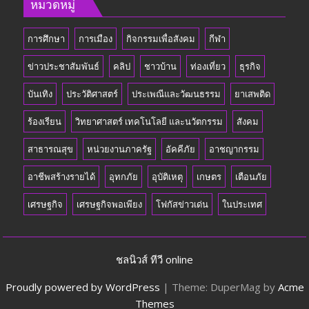
หมวดหมู่
การศึกษา
การเมือง
กิจกรรมเพื่อสังคม
กีฬา
ข่าวประชาสัมพันธ์
คลิป
ชาวบ้าน
ท่องเที่ยว
ธุรกิจ
บันเทิง
ประวัติศาสตร์
ประเพณีและวัฒนธรรม
ยาเสพติด
ร้องเรียน
วิทยาศาสตร์ เทคโนโลยี และนวัตกรรม
สังคม
สาธารณสุข
หน่วยงานภาครัฐ
อัคคีภัย
อาชญากรรม
อาชีพสร้างรายได้
อุทกภัย
อุบัติเหตุ
เกษตร
เตือนภัย
เศรษฐกิจ
เศรษฐกิจพอเพียง
โฟกัสข่าวเด่น
ในประเทศ
ชลนิวส์ ทีวี online
Proudly powered by WordPress
|
Theme: DuperMag by
Acme
Themes