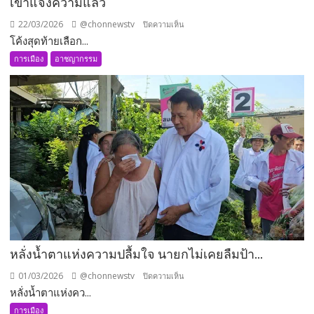
เข้าแจ้งความแล้ว
22/03/2026
@chonnewstv
บน
ปิดความเห็น
โค้งสุดท้ายเลือก...
โค้ง
สุดท้าย
การเมือง
อาชญากรรม
เลือก
ตั้ง
บาง
พระ
เดือด
ป้าย
หา
เสียง
ถูก
กรีด
เสีย
หาย
หลั่งน้ำตาแห่งความปลื้มใจ นายกไม่เคยลืมป้า…
ผู้
ช่วย
01/03/2026
@chonnewstv
บน
ปิดความเห็น
หา
หลั่งน้ำตาแห่งคว...
หลั่ง
เสียง
น้ำตา
การเมือง