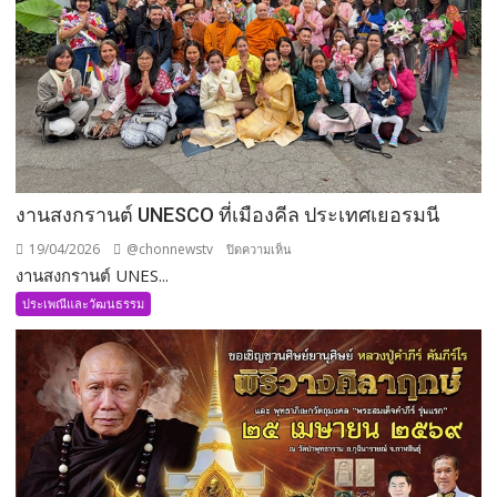
งานสงกรานต์ UNESCO ที่เมืองคีล ประเทศเยอรมนี
19/04/2026
@chonnewstv
บน
ปิดความเห็น
งานสงกรานต์ UNES...
งาน
สงกรานต์
ประเพณีและวัฒนธรรม
UNESCO
ที่
เมือง
คีล
ประเทศ
เยอรมนี