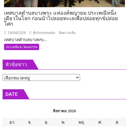
บุญ
นี้
เทศบาลตำบลบางพระ แห่องค์พญายม ประเพณีหนึ่ง
เป็น
เดียวในโลก ก่อนนำไปลอยทะเลเพื่อปล่อยทุกข์ปล่อย
ปัจจัย
โศก
บรรลุ
นิพพาน
18/04/2026
@chonnewstv
บน
ปิดความเห็น
ขอ
เทศบาลตำบลบางพระ...
เทศบาล
เชิญ
ตำบล
ประเพณีและวัฒนธรรม
ร่วม
บาง
บุญ
พระ
หัวข้อข่าว
ใหญ่
แห่
พิธี
องค์
หัวข้อ
วาง
พญา
ศิลา
ยม
ข่าว
ฤกษ์
ประเพณี
DATE
พระ
หนึ่ง
มหา
เดียว
เจดีย์
ใน
สิงหาคม 2026
กตัญญู
โลก
คัมภีร์
ก่อน
อา.
จ.
อ.
พ.
พฤ.
ศ.
ส.
โร
นำ