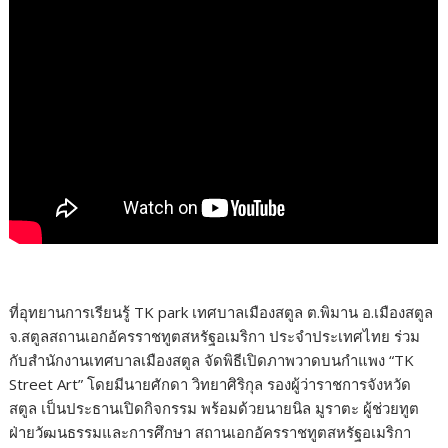
ที่อุทยานการเรียนรู้ TK park เทศบาลเมืองสตูล ต.พิมาน อ.เมืองสตูล
จ.สตูลสถานเอกอัครราชทูตสหรัฐอเมริกา ประจำประเทศไทย ร่วม
กับสำนักงานเทศบาลเมืองสตูล จัดพิธีเปิดภาพวาดบนกำแพง “TK
Street Art” โดยมีนายศักดา วิทยาศิริกุล รองผู้ว่าราชการจังหวัด
สตูล เป็นประธานเปิดกิจกรรม พร้อมด้วยนายนิล มูราตะ ผู้ช่วยทูต
ฝ่ายวัฒนธรรมและการศึกษา สถานเอกอัครราชทูตสหรัฐอเมริกา