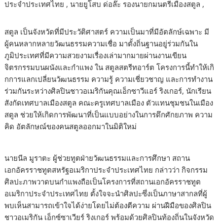
ประจำประเทศไทย , นายยูโสบ ด่อล๊ะ รองนายกมนตรีเมืองสตูล ,
สตูล เป็นจังหวัดที่มีประวัติศาสตร์ ความเป็นมาที่มีอัตลักษ์เฉพาะ มี
ผู้คนหลากหลายวัฒนธรรมความเชื่อ มาตั้งถิ่นฐานอยู่ร่วมกันใน
ภูมิประเทศที่มีความสวยงามเรื่องเล่ามากมายผ่านงานเขียน
จิตรกรรมบนผนังและกำแพง ใน สตูลสตรีทอาร์ต โครงการนี้ทำให้เกิ
กการแลกเปลี่ยนวัฒนธรรม ความรู้ ความเชี่ยวชาญ และการทำงาน
ร่วมกันระหว่างศิลปินชาวอเมริกันคุณเอ็กซาวีแอร์ ริงเกอร์, นักเรียน
สังกัดเทศบาลเมืองสตูล คณะครูเทศบาลเมือง ตัวแทนชุมชนในเมือง
สตูล ช่วยให้เกิดการพัฒนาที่เป็นแบบอย่างในการดึกศักยภาพ ความ
คิด อัตลักษณ์ของคนสตูลออกมาในมิติใหม่
นายนีล มูราตะ ผู้ช่วยทูตฝ่ายวัฒนธรรมและการศึกษา สถาน
เอกอัครราชทูตสหรัฐอเมริกาประจำประเทศไทย กล่าวว่า กิจกรรม
ศิลปะภาพวาดบนกำแพงถือเป็นโครงการที่สถานเอกอัครราชทูต
อเมริกาประจำประเทศไทย ตั้งใจจะนำศิลปะซึ่งเป็นภาษาสากลที่ผู้
พบเห็นสามารถเข้าใจได้ง่ายโดยไม่ต้องตีความ ผ่านฝีมือของศิลปิน
ชาวอเมริกัน เอ็กซ์ซาเวียร์ ริงเกอร์ พร้อมด้วยศิลปินท้องถิ่นในจังหวัด