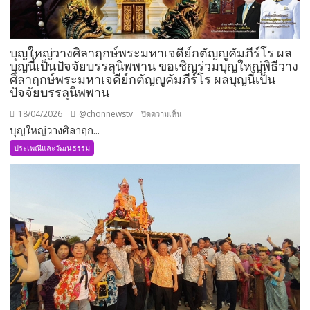
บุญใหญ่วางศิลาฤกษ์พระมหาเจดีย์กตัญญูคัมภีร์โร ผล
บุญนี้เป็นปัจจัยบรรลุนิพพาน ขอเชิญร่วมบุญใหญ่พิธีวาง
ศิลาฤกษ์พระมหาเจดีย์กตัญญูคัมภีร์โร ผลบุญนี้เป็น
ปัจจัยบรรลุนิพพาน
18/04/2026
@chonnewstv
บน
ปิดความเห็น
บุญใหญ่วางศิลาฤก...
บุญ
ใหญ่
ประเพณีและวัฒนธรรม
วาง
ศิลา
ฤกษ์
พระ
มหา
เจดีย์
กตัญญู
คัมภีร์
โร
ผล