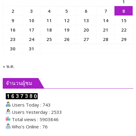
1
ผล
ไป
2
3
4
5
6
7
8
บุญ
ลอย
นี้
ทะเล
9
10
11
12
13
14
15
เป็น
เพื่อ
16
17
18
19
20
21
22
ปัจจัย
ปล่อย
บรรลุ
23
24
25
26
27
28
29
ทุกข์
นิพพาน
ปล่อย
30
31
โศก
« พ.ค.
จำนวนผู้ชม
Users Today : 743
Users Yesterday : 2533
Total views : 5903846
Who's Online : 76