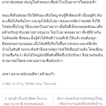
มาหาส่องหอย ส่องปูในลำคลอง เพื่อนำไปเป็นอาหารในตอนเช้า
ขณะที่เดินส่องมาถึงใต้ต้นมะเดื่อใหญ่ ตนรู้สึกผิดปกติ เมื่ออยู่ดีๆ ต้น
มะเดื่อก็เกิดสั่นไหว และพุ่งไม้สั่นไปมา ตอนแรกคิดว่าลมพัด จึงใช้
ไฟส่องขึ้นไปดู ก็ยิ่งแปลกใจอย่างมาก เมื่อสิ่งที่เห็นบนยอดต้นมะเดื่อ
คล้ายกับถูกจับเขย่าอย่างรุนแรง โยกไปมาตลอดเวลา ทั้งๆที่ข้างกัน
ไม่มีลมพัด ซึ่งขณะนั้นรู้ตัวได้ทันทีว่าเจอดีเข้าให้แล้ว ตนต้องถูก
ผีหลอกอย่างแน่นอน เมื่อได้สติจึงรีบวิ่งขึ้นจากคลอง และหนีกลับ
บ้านในทันที รอกระทั่งเช้าจึงเล่าเหตุการณ์ให้เพื่อนบ้านฟัง โดยเพื่อน
บ้านเชื่อกันว่า ต้นไม้ใหญ่มักมีสิ่งศักดิ์สิทธิ์ปกปักรักษา จึงชวนกันเดิน
ทางมาขอโชคลาภตามความเชื่อดังกล่าว
เดชา มลามาตย์/มนสิชา คล้ายแก้ว
,
,
,
คลิป
ชาวบ้าน
โฟกัสข่าวเด่น
ในประเทศ
แนะแนว
ชลบุรี​-เริ่มแล้วพัทยาในงาน
พังงา​-ชนสนั่นควนปัก!!หนุ่มใหญ่
เรื่อง
กลับจากงานแต่งบึ่งรถกลับบ้าน
พลุนานาชาติ International