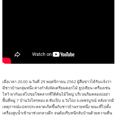
เมื่อเวลา 20.00 น.วันที่ 29 พฤศจิกายน 2562 ผู้สื่อข่าวได้รับแจ้งว่า
มีชาวบ้านกลุ่มหนึ่ง ต่างกำลังจัดเตรียมดอกไม้ ธูปเทียน เครื่องเซ่น
ไหว้ พากันแห่ไปขอโชคลาภที่ใต้ต้นไม้ใหญ่ บริเวณริมคลองบ่อย่า
พื้นที่หมู่ 7 บ้านวังไทรทอง ต.ซับเปิบ อ.วังโป่ง จ.เพชรบูรณ์ หลังจากมี
เหตุการณ์แปลกประหลาดเกิดขึ้นกับชาวบ้านรายหนึ่ง ขณะที่ไปตั้ง
เครื่องสูบน้ำเข้านาช่วงกลางดึก จนต้องรีบหนีกลับบ้านด้วยความตื่น