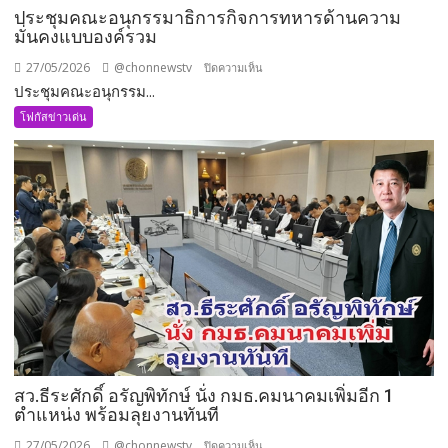
ประชุมคณะอนุกรรมาธิการกิจการทหารด้านความ
มั่นคงแบบองค์รวม
27/05/2026
@chonnewstv
บน
ปิดความเห็น
ประชุมคณะอนุกรรม...
ประชุม
คณะ
โฟกัสข่าวเด่น
อนุ
กรรมาธิการ
กิจการ
ทหาร
ด้าน
ความ
มั่นคง
แบบ
องค์
รวม
สว.ธีระศักดิ์ อรัญพิทักษ์ นั่ง กมธ.คมนาคมเพิ่มอีก 1
ตำแหน่ง พร้อมลุยงานทันที
27/05/2026
@chonnewstv
บน
ปิดความเห็น