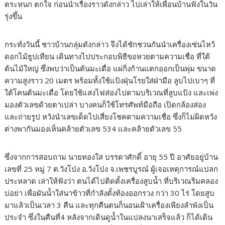
ตระหนก ตกใจ ก่อนนำเรื่องราวดังกล่าว ไปเล่าให้เพื่อนบ้านฟังในวัน
รุ่งขึ้น
กระทั่งวันนี้ ชาวบ้านกลุ่มดังกล่าว จึงได้ชักชวนกันนำเครื่องเซ่นไหว้
ดอกไม้ธูปเทียน เดินทางไปประกอบพิธีขอหวยตามความเชื่อ ที่ใต้
ต้นไม้ใหญ่ ซึ่งพบว่าเป็นต้นมะเดื่อ แผ่กิ่งก้านแตกออกเป็นพุ่ม ขนาด
ความสูงราว 20 เมตร พร้อมทั้งใช้แป้งฝุ่นโรยใส่ฝ่ามือ ลูบไปเบาๆ ที่
ใต้โคนต้นมะเดื่อ โดยใช้แสงไฟส่องไปตามบริเวณที่ลูบแป้ง และเพ่ง
มองตัวเลขด้วยตาเปล่า บางคนก็ใช้โทรศัพท์มือถือ เปิดกล้องส่อง
และถ่ายรูป หวังนำเลขเด็ดไปเสี่ยงโชคตามความเชื่อ ซึ่งก็ไม่ผิดหวัง
ต่างพากันมองเห็นคล้ายตัวเลข 534 และคล้ายตัวเลข 55
ซึ่งจากการสอบถาม นายทองใส บรรดาศักดิ์ อายุ 55 ปี อาศัยอยู่บ้าน
เลขที่ 25 หมู่ 7 ต.วังโป่ง อ.วังโป่ง จ.เพชรบูรณ์ ผู้เจอเหตุการณ์แปลก
ประหลาด เล่าให้ฟังว่า ตนได้ไปติดตั้งเครื่องสูบน้ำ ที่บริเวณริมคลอง
บ่อย่า เพื่อผันน้ำใส่นาข้าวที่กำลังตั้งท้องออกรวง กว่า 30 ไร่ โดยสูบ
มาแล้วเป็นเวลา 3 คืน และทุกคืนตนก็นอนเฝ้าเครื่องเพียงลำพังเป็น
ประจำ ซึ่งในคืนที่4 หลังจากเดินดูน้ำในแปลงนาเสร็จแล้ว ก็ได้เดิน