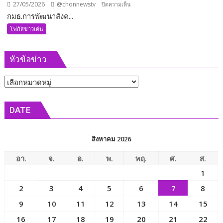
27/05/2026
@chonnewstv
บน
ปิดความเห็น
กมธ.การพัฒนาสังค...
กมธ.การ
พัฒนา
โฟกัสข่าวเด่น
สังคมฯ
วุฒิสภา
หัวข้อข่าว
ร่วม
เข้า
หัวข้อ
พบ
รัฐมนตรี
ข่าว
ว่าการ
DATE
กระทรวง
การ
พัฒนา
สิงหาคม 2026
สังคม
และ
อา.
จ.
อ.
พ.
พฤ.
ศ.
ส.
ความ
1
มั่นคง
2
3
4
5
6
7
8
ของ
มนุษย์
9
10
11
12
13
14
15
เพื่อ
16
17
18
19
20
21
22
ขับ