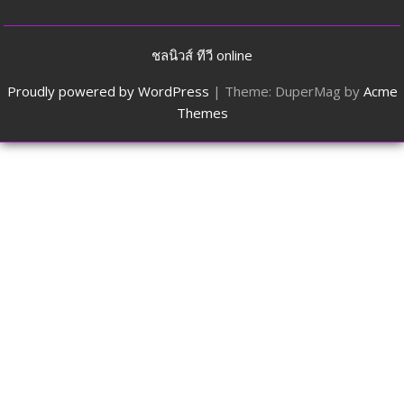
ชลนิวส์ ทีวี online
Proudly powered by WordPress
|
Theme: DuperMag by
Acme
Themes