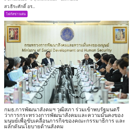
สว.ธีระศักดิ์ อร...
สว.ธีร
ะ
โฟกัสข่าวเด่น
ศักดิ์
อรัญ
พิทักษ์
นั่ง
กมธ.คมนาคม
เพิ่ม
อีก
1
ตำแหน่ง
พร้อม
ลุย
งาน
ทันที
กมธ.การพัฒนาสังคมฯ วุฒิสภา ร่วมเข้าพบรัฐมนตรี
ว่าการกระทรวงการพัฒนาสังคมและความมั่นคงของ
มนุษย์เพื่อขับเคลื่อนภารกิจของคณะกรรมาธิการ และ
ผลักดันนโยบายด้านสังคม