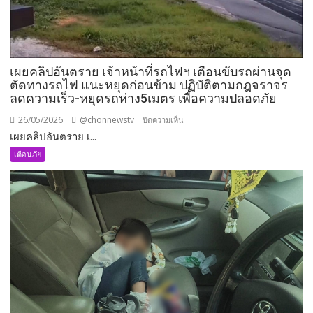
เผยคลิปอันตราย เจ้าหน้าที่รถไฟฯ เตือนขับรถผ่านจุด
ตัดทางรถไฟ แนะหยุดก่อนข้าม ปฏิบัติตามกฎจราจร
ลดความเร็ว-หยุดรถห่าง5เมตร เพื่อความปลอดภัย
26/05/2026
@chonnewstv
บน
ปิดความเห็น
เผยคลิปอันตราย เ...
เผย
คลิป
เตือนภัย
อันตราย
เจ้า
หน้าที่
รถ
ไฟฯ
เตือน
ขับ
รถ
ผ่าน
จุด