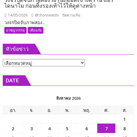
จอด
ไดนาโม ก่อนทิ้งรองเท้าไว้ให้ดูต่างหน้า
ร้าน
สะดวก
14/05/2026
@chonnewstv
บน
ปิดความเห็น
ซื้อ
วงจรปิดจับภาพสอง...
วงจรปิด
กู้ภัย
จับ
อาชญากรรม
เตือนภัย
เร่ง
ภาพ
ช่วย
สอง
ก่อน
หัวข้อข่าว
วัย
ช่าง
รุ่น
ใช้
หัวข้อ
ถือ
เวลา
มีด
ข่าว
กว่า
เข้า
DATE
5
งัด
นาที
ร้าน
สะเดาะ
แอร์
สิงหาคม 2026
กุญแจ
ไดนาโม
ช่วย
ก่อน
อา.
จ.
อ.
พ.
พฤ.
ศ.
ส.
ออก
ทิ้ง
1
มา
รองเท้า
2
3
4
5
6
7
8
ได้
ไว้
ปลอดภัย
ให้