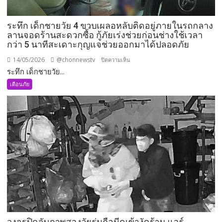
ตัดทาง
รถไฟ
ระทึก เด็กชายวัย 4 ขวบเผลอหลับติดอยู่ภายในรถกลาง
แนะ
ลานจอดร้านสะดวกซื้อ กู้ภัยเร่งช่วยก่อนช่างใช้เวลา
หยุด
กว่า 5 นาทีสะเดาะกุญแจช่วยออกมาได้ปลอดภัย
ก่อน
ข้าม
14/05/2026
@chonnewstv
บน
ปิดความเห็น
ปฏิบัติ
ระทึก เด็กชายวัย...
ระทึก
ตาม
เด็ก
เตือนภัย
กฎ
ชาย
จราจร
วัย
ลด
4
ความเร็ว-
ขวบ
หยุด
เผลอ
รถ
หลับ
ห่าง5เมตร
ติด
เพื่อ
อยู่
ความ
ภายใน
ปลอดภัย
รถ
กลาง
ลาน
วงจรปิดจับภาพสองวัยรุ่นถือมีดเข้างัดร้าน แอร์