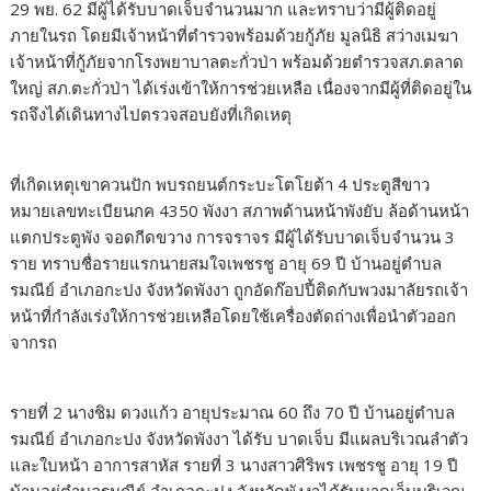
29 พย. 62 มีผู้ได้รับบาดเจ็บจำนวนมาก และทราบว่ามีผู้ติดอยู่
ภายในรถ โดยมีเจ้าหน้าที่ตำรวจพร้อมด้วยกู้ภัย มูลนิธิ สว่างเมฆา
เจ้าหน้าที่กู้ภัยจากโรงพยาบาลตะกั่วป่า พร้อมด้วยตำรวจสภ.ตลาด
ใหญ่ สภ.ตะกั่วป่า ได้เร่งเข้าให้การช่วยเหลือ เนื่องจากมีผู้ที่ติดอยู่ใน
รถจึงได้เดินทางไปตรวจสอบยังที่เกิดเหตุ
ที่เกิดเหตุเขาควนปัก พบรถยนต์กระบะโตโยต้า 4 ประตูสีขาว
หมายเลขทะเบียนกค 4350 พังงา สภาพด้านหน้าพังยับ ล้อด้านหน้า
แตกประตูพัง จอดกีดขวาง การจราจร มีผู้ได้รับบาดเจ็บจำนวน 3
ราย ทราบชื่อรายแรกนายสมใจเพชรชู อายุ 69 ปี บ้านอยู่ตำบล
รมณีย์ อำเภอกะปง จังหวัดพังงา ถูกอัดก๊อปปี้ติดกับพวงมาลัยรถเจ้า
หน้าที่กำลังเร่งให้การช่วยเหลือโดยใช้เครื่องตัดถ่างเพื่อนำตัวออก
จากรถ
รายที่ 2 นางชิม ดวงแก้ว อายุประมาณ 60 ถึง 70 ปี บ้านอยู่ตำบล
รมณีย์ อำเภอกะปง จังหวัดพังงา ได้รับ บาดเจ็บ มีแผลบริเวณลำตัว
และใบหน้า อาการสาหัส รายที่ 3 นางสาวศิริพร เพชรชู อายุ 19 ปี