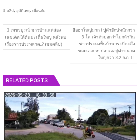
,
,
คลิป
อุบัติเหตุ
เตือนภัย
แนะแนว
เพชรบูรณ์ ชาวบ้านแห่ส่อง
ฮือฮาใหญ่มาก ! ปูดำยักษ์หนักกว่า
เรื่อง
3 โล เจ้าตัวบอกว่าไม่กล้ากิน
เลขเด็ดใต้ต้นมะเดื่อใหญ่ หลังพบ
ชาวประมงพื้นบ้านกระบี่ตะลึง
เรื่องราวประหลาด..? (ชมคลิป)
ขณะออกหาปลาเจอปูดำขนาด
ใหญ่กว่า 3.2 ก.ก.
RELATED POSTS