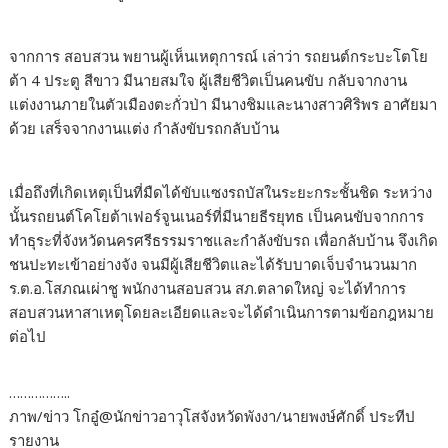
จากการ สอบสวน พยานผู้เห็นเหตุการณ์ เล่าว่า รถยนต์กระบะโตโย
ต้า 4 ประตู สีขาว มีนายสมใจ ผู้เสียชีวิตเป็นคนขับ กลับจากงาน
แต่งงานภายในตัวเมืองตะกั่วป่า มีนางชิมและนางสาวศิริพร อาศัยมา
ด้วย เสร็จจากงานแต่ง กำลังขับรถกลับบ้าน
เมื่อถึงที่เกิดเหตุเป็นที่มืดได้ขับแซงรถบัสในระยะกระชั้นชิด ระหว่าง
นั้นรถยนต์โคโยต้าเฟอร์จูนเนอร์ที่มีนายธีรยุทธ เป็นคนขับจากการ
ทำธุระที่จังหวัดนครศรีธรรมราชและกำลังขับรถ เพื่อกลับบ้าน จึงเกิด
ชนปะทะเข้าอย่างจัง จนมีผู้เสียชีวิตและได้รับบาดเจ็บจำนวนมาก
ร.ต.อ.โสภณเผ่าชู พนักงานสอบสวน สภ.ตลาดใหญ่ จะได้ทำการ
สอบสวนหาสาเหตุโดยละเอียดและจะได้ดำเนินการตามข้อกฎหมาย
ต่อไป
……………..
ภาพ/ข่าว โกอู๋@นักข่าวอาวุโสจังหวัดพังงา/นายพงษ์ศักดิ์ ประทีป
รายงาน