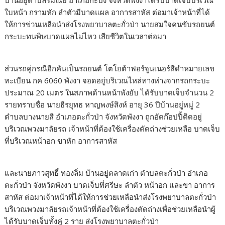
บ้านอยู่ตำบลรมณีย์ อำเภอกะปง จังหวัดพังงาได้รับบาดเจ็บบริเวณ
ใบหน้า กรามหัก ลำตัวมีบาดแผล อาการสาหัส ต่อมาเจ้าหน้าที่ได้
ให้การข่วนเหลือนำส่งโรงพยาบาลตะกั่วป่า นายสมใจคนขับรถยนต์
กระบะทนพิษบาดแผลไม่ไหว เสียชีวิตในเวลาต่อมา
ส่วนรถคู่กรณีอีกคันเป็นรถยนต์ โตโยต้าฟอร์จูนเนอร์สีดำหมายเลข
ทะเบียน กค 6060 พังงา จอดอยู่บริเวณไหล่ทางห่างจากรถกระบะ
ประมาณ 20 เมตร ในสภาพด้านหน้าพังยับ ได้รับบาดเจ็บจำนวน 2
รายทราบชื่อ นายธีรยุทธ หาญพงษ์สิงห์ อายุ 36 ปีบ้านอยู่หมู่ 2
ตำบลบางนายสี อำเภอตะกั่วป่า จังหวัดพังงา ถูกอัดก๊อปปี้ติดอยู่
บริเวณพวงมาลัยรถ เจ้าหน้าที่ต้องใช้เครื่องตัดถ่างช่วยเหลือ บาดเจ็บ
ที่บริเวณหน้าอก ขาหัก อาการสาหัส
และนายภาวสุทธิ์ ทองลิ่ม บ้านอยู่ตลาดเก่า ตำบลตะกั่วป่า อำเภอ
ตะกั่วป่า จังหวัดพังงา บาดเจ็บที่ศรีษะ ลำตัว หน้าอก และขา อาการ
สาหัส ต่อมาเจ้าหน้าที่ได้ให้การช่วยเหลือนำส่งโรงพยาบาลตะกั่วป่า
บริเวณพวงมาลัยรถเจ้าหน้าที่ต้องใช้เครื่องตัดถ่างเพื่อช่วยเหลือนำผู้
ได้รับบาดเจ็บทั้งคู่ 2 ราย ส่งโรงพยาบาลตะกั่วป่า