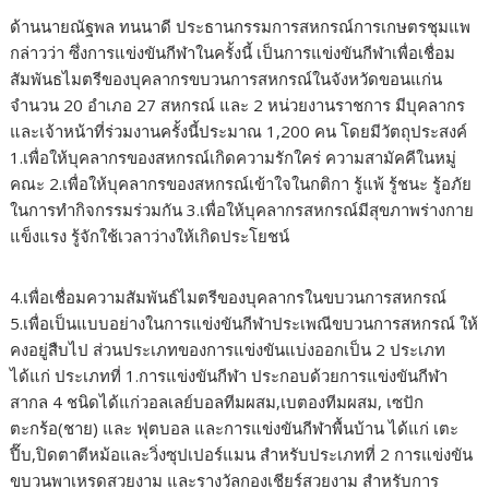
ด้านนายณัฐพล ทนนาดี ประธานกรรมการสหกรณ์การเกษตรชุมแพ
กล่าวว่า ซึ่งการแข่งขันกีฬาในครั้งนี้ เป็นการแข่งขันกีฬาเพื่อเชื่อม
สัมพันธไมตรีของบุคลากรขบวนการสหกรณ์ในจังหวัดขอนแก่น
จำนวน 20 อำเภอ 27 สหกรณ์ และ 2 หน่วยงานราชการ มีบุคลากร
และเจ้าหน้าที่ร่วมงานครั้งนี้ประมาณ 1,200 คน โดยมีวัตถุประสงค์
1.เพื่อให้บุคลากรของสหกรณ์เกิดความรักใคร่ ความสามัคคีในหมู่
คณะ 2.เพื่อให้บุคลากรของสหกรณ์เข้าใจในกติกา รู้แพ้ รู้ชนะ รู้อภัย
ในการทำกิจกรรมร่วมกัน 3.เพื่อให้บุคลากรสหกรณ์มีสุขภาพร่างกาย
แข็งแรง รู้จักใช้เวลาว่างให้เกิดประโยชน์
4.เพื่อเชื่อมความสัมพันธ์ไมตรีของบุคลากรในขบวนการสหกรณ์
5.เพื่อเป็นแบบอย่างในการแข่งขันกีฬาประเพณีขบวนการสหกรณ์ ให้
คงอยู่สืบไป ส่วนประเภทของการแข่งขันแบ่งออกเป็น 2 ประเภท
ได้แก่ ประเภทที่ 1.การแข่งขันกีฬา ประกอบด้วยการแข่งขันกีฬา
สากล 4 ชนิดได้แก่วอลเลย์บอลทีมผสม,เบตองทีมผสม, เซปัก
ตะกร้อ(ชาย) และ ฟุตบอล และการแข่งขันกีฬาพื้นบ้าน ได้แก่ เตะ
ปี๊บ,ปิดตาตีหม้อและวิ่งซุปเปอร์แมน สำหรับประเภทที่ 2 การแข่งขัน
ขบวนพาเหรดสวยงาม และรางวัลกองเชียร์สวยงาม สำหรับการ