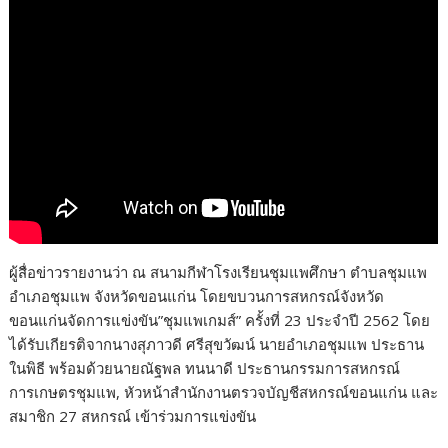
ผู้สื่อข่าวรายงานว่า ณ สนามกีฬาโรงเรียนชุมแพศึกษา ตำบลชุมแพ
อำเภอชุมแพ จังหวัดขอนแก่น โดยขบวนการสหกรณ์จังหวัด
ขอนแก่นจัดการแข่งขัน”ชุมแพเกมส์” ครั้งที่ 23 ประจำปี 2562 โดย
ได้รับเกียรติจากนางสุภาวดี ศรีสุขวัฒน์ นายอำเภอชุมแพ ประธาน
ในพิธี พร้อมด้วยนายณัฐพล ทนนาดี ประธานกรรมการสหกรณ์
การเกษตรชุมแพ, หัวหน้าสำนักงานตรวจบัญชีสหกรณ์ขอนแก่น และ
สมาชิก 27 สหกรณ์ เข้าร่วมการแข่งขัน