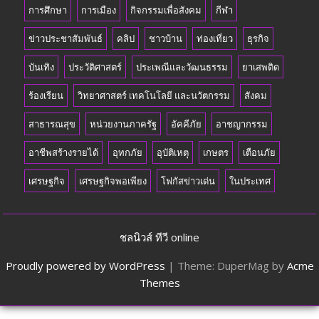
การศึกษา
การเมือง
กิจกรรมเพื่อสังคม
กีฬา
ข่าวประชาสัมพันธ์
คลิป
ชาวบ้าน
ท่องเที่ยว
ธุรกิจ
บันเทิง
ประวัติศาสตร์
ประเพณีและวัฒนธรรม
ยาเสพติด
ร้องเรียน
วิทยาศาสตร์ เทคโนโลยี และนวัตกรรม
สังคม
สาธารณสุข
หน่วยงานภาครัฐ
อัคคีภัย
อาชญากรรม
อาชีพสร้างรายได้
อุทกภัย
อุบัติเหตุ
เกษตร
เตือนภัย
เศรษฐกิจ
เศรษฐกิจพอเพียง
โฟกัสข่าวเด่น
ในประเทศ
ชลนิวส์ ทีวี online
Proudly powered by WordPress
|
Theme: DuperMag by
Acme
Themes