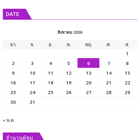
อง
ข่าว
กะ
DATE
ขะ
จัด
โครงการ
สิงหาคม 2026
อบรม
ให้
อา.
จ.
อ.
พ.
พฤ.
ศ.
ส.
ความ
1
รู้
2
3
4
5
6
7
8
พร้อม
ตรวจ
9
10
11
12
13
14
15
คัด
16
17
18
19
20
21
22
กรอง
23
24
25
26
27
28
29
ปัญหา
ทาง
30
31
สายตา
และ
การ
« พ.ค.
ป้องกัน
ภาวะ
จำนวนผู้ชม
ผิด