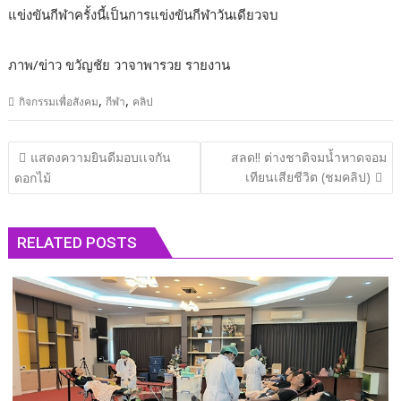
แข่งขันกีฬาครั้งนี้เป็นการแข่งขันกีฬาวันเดียวจบ
ภาพ/ข่าว ขวัญชัย วาจาพารวย รายงาน
,
,
กิจกรรมเพื่อสังคม
กีฬา
คลิป
แนะแนว
แสดง​ความ​ยินดีมอบเเจกัน
สลด!! ต่างชาติจมน้ำหาดจอม
เรื่อง
เทียนเสียชีวิต (ชมคลิป)
ดอกไม้
RELATED POSTS