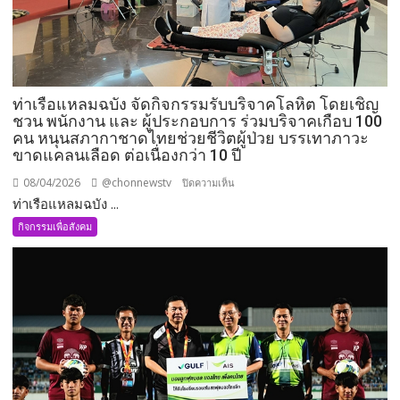
ท่าเรือแหลมฉบัง จัดกิจกรรมรับบริจาคโลหิต โดยเชิญ
ชวน พนักงาน และ ผู้ประกอบการ ร่วมบริจาคเกือบ 100
คน หนุนสภากาชาดไทยช่วยชีวิตผู้ป่วย บรรเทาภาวะ
ขาดแคลนเลือด ต่อเนื่องกว่า 10 ปี
08/04/2026
@chonnewstv
บน
ปิดความเห็น
ท่าเรือแหลมฉบัง ...
ท่าเรือ
แหลม
กิจกรรมเพื่อสังคม
ฉบัง
จัด
กิจกรรม
รับ
บริจาค
โลหิต
โดย
เชิญ
ชวน