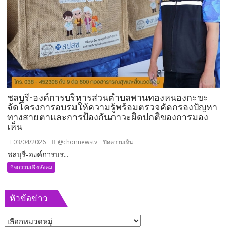
ต่อ
ต่อ
เนื่อง
ลูก
กว่า
หนัง
10
สาน
ปี
ฝัน
เยาวชน
ไทย”
ผ่าน
“ชลบุรี
ชลบุรี-องค์การบริหารส่วนตำบลพานทองหนองกะขะ
จัดโครงการอบรมให้ความรู้พร้อมตรวจคัดกรองปัญหา
เอฟ
ทางสายตาและการป้องกันภาวะผิดปกติของการมอง
ซี”
เห็น
มอบ
ลูกบอล
03/04/2026
@chonnewstv
บน
ปิดความเห็น
ให้
ชลบุรี-องค์การบร...
ชลบุรี-
เยาวชน
องค์การ
กิจกรรมเพื่อสังคม
ภาค
บริหาร
ตะวัน
ส่วน
ออก
หัวข้อข่าว
ตำบล
พานทอง
หัวข้อ
หน