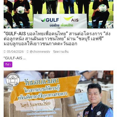
พนักงาน
และ
ผู้
ประกอบ
การ
“GULF-AIS บอลไทยเพื่อคนไทย” สานต่อโครงการ “ส่ง
ร่วม
ต่อลูกหนัง สานฝันเยาวชนไทย” ผ่าน “ชลบุรี เอฟซี”
บริจาค
มอบลูกบอลให้เยาวชนภาคตะวันออก
เกือบ
100
05/04/2026
@chonnewstv
บน
ปิดความเห็น
คน
“GULF-AIS ...
“GULF-
หนุน
AIS
กีฬา
สภากาชาดไทย
บอล
ช่วย
ไทย
ชีวิต
เพื่อ
ผู้
คน
ป่วย
ไทย”
บรรเทา
สาน
ภาวะ
ต่อ
ขาดแคลน
โครงการ
เลือด
“ส่ง