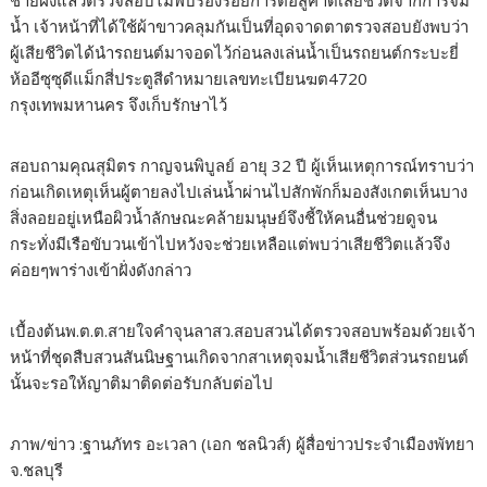
ชายฝั่งแล้วตรวจสอบไม่พบร่องรอยการต่อสู้คาดเสียชีวิตจากการจม
น้ำ เจ้าหน้าที่ได้ใช้ผ้าขาวคลุมกันเป็นที่อุดจาดตาตรวจสอบยังพบว่า
ผู้เสียชีวิตได้นำรถยนต์มาจอดไว้ก่อนลงเล่นน้ำเป็นรถยนต์กระบะยี่
ห้ออีซุซุดีแม็กสี่ประตูสีดำหมายเลขทะเบียนฆต4720
กรุงเทพมหานคร จึงเก็บรักษาไว้
สอบถามคุณสุมิตร กาญจนพิบูลย์ อายุ 32 ปี ผู้เห็นเหตุการณ์ทราบว่า
ก่อนเกิดเหตุเห็นผู้ตายลงไปเล่นน้ำผ่านไปสักพักก็มองสังเกตเห็นบาง
สิ่งลอยอยู่เหนือผิวน้ำลักษณะคล้ายมนุษย์จึงชี้ให้คนอื่นช่วยดูจน
กระทั่งมีเรือขับวนเข้าไปหวังจะช่วยเหลือแต่พบว่าเสียชีวิตแล้วจึง
ค่อยๆพาร่างเข้าฝั่งดังกล่าว
เบื้องต้นพ.ต.ต.สายใจคำจุนลาสว.สอบสวนได้ตรวจสอบพร้อมด้วยเจ้า
หน้าที่ชุดสืบสวนสันนิษฐานเกิดจากสาเหตุจมน้ำเสียชีวิตส่วนรถยนต์
นั้นจะรอให้ญาติมาติดต่อรับกลับต่อไป
ภาพ/ข่าว :ฐานภัทร อะเวลา (เอก ชลนิวส์) ผู้สื่อข่าวประจำเมืองพัทยา
จ.ชลบุรี