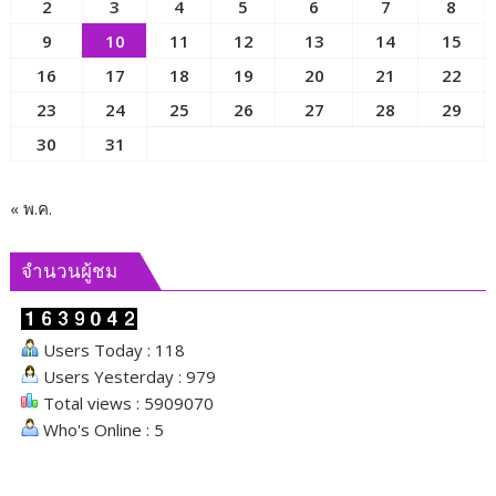
2
3
4
5
6
7
8
ของ
มนุษย์
9
10
11
12
13
14
15
เพื่อ
16
17
18
19
20
21
22
ขับ
23
24
25
26
27
28
29
เคลื่อน
ภารกิจ
30
31
ของ
คณะ
กรรมาธิการ
« พ.ค.
และ
ผลัก
จำนวนผู้ชม
ดัน
นโยบาย
ด้าน
Users Today : 118
สังคม
Users Yesterday : 979
Total views : 5909070
Who's Online : 5