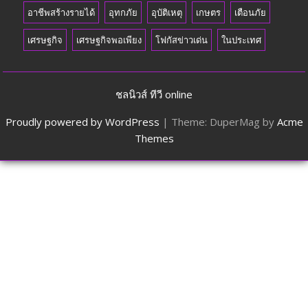
อาชีพสร้างรายได้
อุทกภัย
อุบัติเหตุ
เกษตร
เตือนภัย
เศรษฐกิจ
เศรษฐกิจพอเพียง
โฟกัสข่าวเด่น
ในประเทศ
ชลนิวส์ ทีวี online
Proudly powered by WordPress
|
Theme: DuperMag by
Acme
Themes