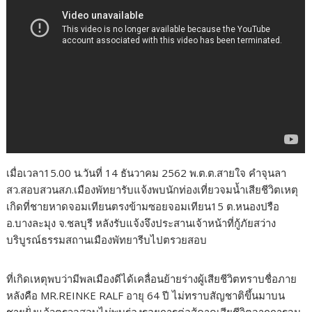
เมื่อเวลา15.00 น.วันที่ 14 ธันวาคม 2562 พ.ต.ต.สายใจ คำจุนลา
สว.สอบสวนสภ.เมืองพัทยารับแจ้งพบนักท่องเที่ยวจมน้ำเสียชีวิตเหตุ
เกิดที่ชายหาดจอมเทียนตรงข้ามซอยจอมเทียน15 ต.หนองปรือ
อ.บางละมุง จ.ชลบุรี หลังรับแจ้งจึงประสานเจ้าหน้าที่กู้ภัยสว่าง
บริบูรณ์ธรรมสถานเมืองพัทยารีบไปตรวยสอบ
ที่เกิดเหตุพบว่ามีพลเมืองดีได้เคลื่อนย้ายร่างผู้เสียชีวิตทราบชื่อภาย
หลังคือ MR.REINKE RALF อายุ 64 ปี ไม่ทราบสัญชาติขึ้นมาบน