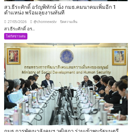
สว.ธีระศักดิ์ อรัญพิทักษ์ นั่ง กมธ.คมนาคมเพิ่มอีก 1
ตำแหน่ง พร้อมลุยงานทันที
27/05/2026
@chonnewstv
บน
ปิดความเห็น
สว.ธีระศักดิ์ อร...
สว.ธีร
ะ
โฟกัสข่าวเด่น
ศักดิ์
อรัญ
พิทักษ์
นั่ง
กมธ.คมนาคม
เพิ่ม
อีก
1
ตำแหน่ง
พร้อม
ลุย
งาน
ทันที
กมธ.การพัฒนาสังคมฯ วุฒิสภา ร่วมเข้าพบรัฐมนตรี