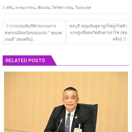
,
,
,
,
คลิป
อาชญากรรม
เตือนภัย
โฟกัสข่าวเด่น
ในประเทศ
แนะแนว
การแข่งขันกีฬาขบวนการ
ชลบุรี​-หนุ่มกัมพูชาถูกไฟถูกไฟฟ้า
เรื่อง
แรงสูงช๊อตหวิดดับคาเสาไฟ (ชม
สหกรณ์จังหวัดขอนแก่น ” ชุมแพ
คลิป)
เกมส์” (ชมคลิป)
RELATED POSTS