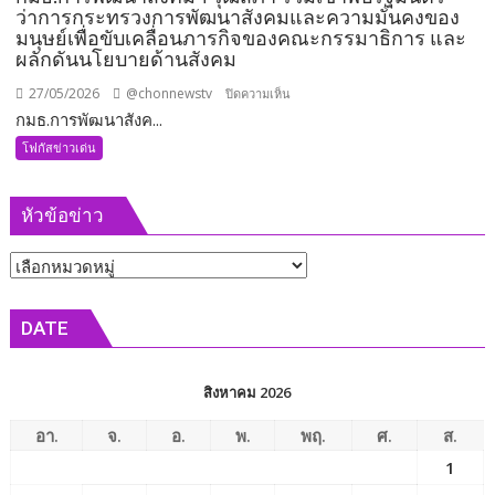
ว่าการกระทรวงการพัฒนาสังคมและความมั่นคงของ
มนุษย์เพื่อขับเคลื่อนภารกิจของคณะกรรมาธิการ และ
ผลักดันนโยบายด้านสังคม
27/05/2026
@chonnewstv
บน
ปิดความเห็น
กมธ.การพัฒนาสังค...
กมธ.การ
พัฒนา
โฟกัสข่าวเด่น
สังคมฯ
วุฒิสภา
หัวข้อข่าว
ร่วม
เข้า
หัวข้อ
พบ
รัฐมนตรี
ข่าว
ว่าการ
DATE
กระทรวง
การ
พัฒนา
สิงหาคม 2026
สังคม
และ
อา.
จ.
อ.
พ.
พฤ.
ศ.
ส.
ความ
1
มั่นคง