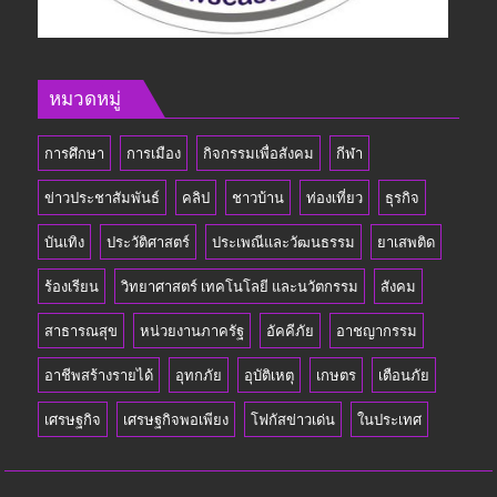
หมวดหมู่
การศึกษา
การเมือง
กิจกรรมเพื่อสังคม
กีฬา
ข่าวประชาสัมพันธ์
คลิป
ชาวบ้าน
ท่องเที่ยว
ธุรกิจ
บันเทิง
ประวัติศาสตร์
ประเพณีและวัฒนธรรม
ยาเสพติด
ร้องเรียน
วิทยาศาสตร์ เทคโนโลยี และนวัตกรรม
สังคม
สาธารณสุข
หน่วยงานภาครัฐ
อัคคีภัย
อาชญากรรม
อาชีพสร้างรายได้
อุทกภัย
อุบัติเหตุ
เกษตร
เตือนภัย
เศรษฐกิจ
เศรษฐกิจพอเพียง
โฟกัสข่าวเด่น
ในประเทศ