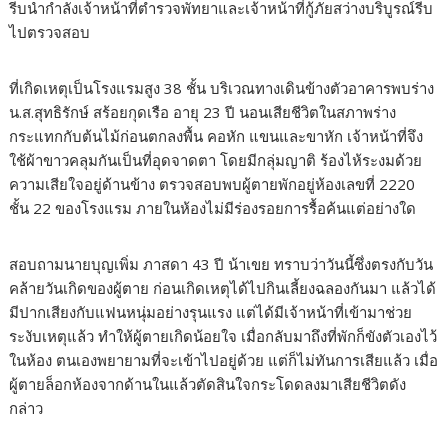
รีบนำกำลังเจ้าหน้าที่ตำรวจพัทยาและเจ้าหน้าที่กู้ภัยสว่างบริบูรณ์รีบ
ไปตรวจสอบ
ที่เกิดเหตุเป็นโรงแรมสูง 38 ชั้น บริเวณทางเดินข้างตัวอาคารพบร่าง
น.ส.สุทธิรักษ์ สร้อยกุดเรือ อายุ 23 ปี นอนเสียชีวิตในสภาพร่าง
กระแทกกับต้นไม้ก่อนตกลงพื้น คอหัก แขนและขาหัก เจ้าหน้าที่จึง
ใช้ผ้าขาวคลุมกันเป็นที่อุดจาดตา โดยมีกลุ่มญาติ ร้องไห้ระงมด้วย
ความเสียใจอยู่ด้านข้าง ตรวจสอบพบผู้ตายพักอยู่ห้องเลขที่ 2220
ชั้น 22 ของโรงแรม ภายในห้องไม่มีร่องรอยการรื้อค้นแต่อย่างใด
สอบถามนายบุญเพิ่ม ภาสดา 43 ปี น้าเขย ทราบว่าวันนี้ซึ่งตรงกับวัน
คล้ายวันเกิดของผู้ตาย ก่อนเกิดเหตุได้ไปกินเลี้ยงฉลองกันมา แล้วได้
มีปากเสียงกับแฟนหนุ่มอย่างรุนแรง แต่ได้มีเจ้าหน้าที่เข้ามาช่วย
ระงับเหตุแล้ว ทำให้ผู้ตายเกิดน้อยใจ เมื่อกลับมาถึงที่พักก็ขังตัวเองไว้
ในห้อง ตนเองพยายามที่จะเข้าไปอยู่ด้วย แต่ก็ไม่ทันการเสียแล้ว เมื่อ
ผู้ตายล็อกห้องจากด้านในแล้วตัดสินใจกระโดดลงมาเสียชีวิตดัง
กล่าว