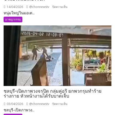
ต่าง
14/04/2026
@chonnewstv
บน
ปิดความเห็น
หน้า
หนุ่มใหญ่วินมอเต...
หนุ่ม
ใหญ่
อาชญากรรม
วิน
มอเตอร์ไซค์
กำลัง
ไป
รับ
ลูกค้า
ถูก
โจร
ดัก
ตี
ขโมย
รถ
ชลบุรี-เปิดภาพวงจรปิด กลุ่มคู่อริ ยกพวกรุมทำร้าย
มอเตอร์ไซค์
ร่างกาย หัวหน้างานได้รับบาดเจ็บ
03/04/2026
@chonnewstv
บน
ปิดความเห็น
ชลบุรี-เปิดภาพวง...
ชลบุรี-
เปิด