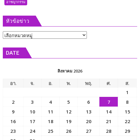
อาชญากรรม
ภาพ
วงจรปิด
หัวข้อข่าว
กลุ่ม
คู่อริ
หัวข้อ
ยก
พวก
ข่าว
รุม
DATE
ทำร้าย
ร่างกาย
หัวหน้า
สิงหาคม 2026
งาน
ได้
อา.
จ.
อ.
พ.
พฤ.
ศ.
ส.
รับ
1
บาด
2
3
4
5
6
7
8
เจ็บ
9
10
11
12
13
14
15
16
17
18
19
20
21
22
23
24
25
26
27
28
29