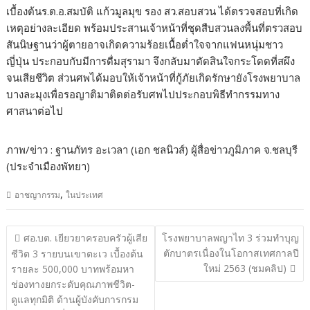
เบื้องต้นร.ต.อ.สมบัติ แก้วมูลมุข รอง สว.สอบสวน ได้ตรวจสอบที่เกิด
เหตุอย่างละเอียด พร้อมประสานเจ้าหน้าที่ชุดสืบสวนลงพื้นที่ตรวสอบ
สันนิษฐานว่าผู้ตายอาจเกิดความร้อยเนื้อต่ำใจจากแฟนหนุ่มชาว
ญี่ปุ่น ประกอบกับมีการดื่มสุรามา จึงกลับมาตัดสินใจกระโดดที่สผึง
จนเสียชีวิต ส่วนศพได้มอบให้เจ้าหน้าที่กู้ภัยเกิดรักษายังโรงพยาบาล
บางละมุงเพื่อรอญาติมาติดต่อรับศพไปประกอบพิธีทำกรรมทาง
ศาสนาต่อไป
ภาพ/ข่าว : ฐานภัทร อะเวลา (เอก ชลนิวส์) ผู้สื่อข่าวภูมิภาค จ.ชลบุรี
(ประจำเมืองพัทยา)
,
อาชญากรรม
ในประเทศ
แนะแนว
ศอ.บต. เยียวยาครอบครัวผู้เสีย
โรงพยาบาลพญาไท 3 ร่วมทำบุญ
เรื่อง
ตักบาตรเนื่องในโอกาสเทศกาลปี
ชีวิต 3 รายบนเขาตะเว เบื้องต้น
ใหม่ 2563 (ชมคลิป)
รายละ 500,000 บาทพร้อมหา
ช่องทางยกระดับคุณภาพชีวิต-
ดูแลทุกมิติ ด้านผู้บังคับการกรม