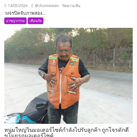
14/05/2026
@chonnewstv
บน
ปิดความเห็น
วงจรปิดจับภาพสอง...
วงจรปิด
จับ
อาชญากรรม
เตือนภัย
ภาพ
สอง
วัย
รุ่น
ถือ
มีด
เข้า
งัด
ร้าน
แอร์
ไดนาโม
ก่อน
ทิ้ง
รองเท้า
ไว้
ให้
หนุ่มใหญ่วินมอเตอร์ไซค์กำลังไปรับลูกค้า ถูกโจรดักตี
ดู
ขโมยรถมอเตอร์ไซค์