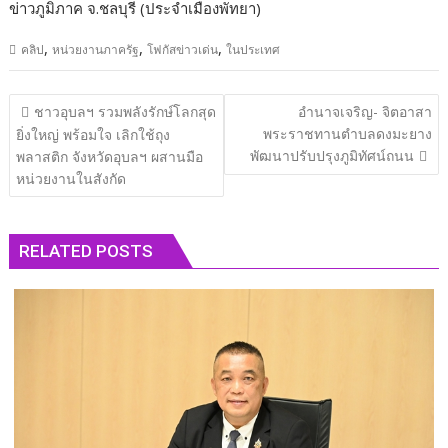
ข่าวภูมิภาค จ.ชลบุรี (ประจำเมืองพัทยา)
,
,
,
คลิป
หน่วยงานภาครัฐ
โฟกัสข่าวเด่น
ในประเทศ
แนะแนว
ชาวอุบลฯ รวมพลังรักษ์โลกสุด
อำนาจ​เจริญ- จิตอาสา
เรื่อง
พระราชทานตำบลดงมะยาง​
ยิ่งใหญ่ พร้อมใจ เลิกใช้ถุง
พัฒนาปรับปรุงภูมิทัศน์ถนน
พลาสติก จังหวัดอุบลฯ ผสานมือ
หน่วยงานในสังกัด
RELATED POSTS