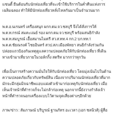
แซนดี้ ยืนต้อนรับนักท่องเที่ยวที่จะเข้าใช้บริการในค่ำคืนแห่งการ
เฉลิมฉลอง ทำให้มีนักท่องเที่ยวหลั่งไหลกันมาเป็นจำนวนมาก
พ.ต.อ.นเรนทร์ เครื่องสนุก ผกก.ตม.จว.ชลบุรี จึงได้สั่งการให้
พ.ต.ท.กรณ์ สมคะเณย์ รอง ผกก.ตม.จว.ชลบุรี พร้อมสนธิกำลัง
พ.ต.ท.สมบูรณ์ เอื้อสมานไมตรี สว.ส.ทท.4 กก.2 บก.ทท.1
พ.ต.ต.ชัยณรงค์ ไชยอินทร์ สวป.สภ.เมืองพัทยา สนธิกำลังร่วมกัน
ปล่อยแถวป้องกันเหตุดูแลความปลอดภัยให้กับนักท่องเที่ยว ที่เดิน
ทางเข้ามาเที่ยวภายในวอล์กกิ้ง สตรีท มากกว่าทุกวัน
เพื่อเป็นการสร้างความมั่นใจให้กับนักท่องเที่ยว โดยมุ่งเน้นไปในด้าน
ความปลอดภัยเกี่ยวกับทรัพย์สิน เนื่องจากปริมาณนักท่องเที่ยวที่มาก
มักจะมีกลุ่มมิจฉาชีพแอบแฝงตัวเข้ามาก่อเหตุกับนักท่องเที่ยว เมื่อ
เห็นเจ้าหน้าที่ตำรวจก็จะไม่กล้าก่อเหตุ นอกจากนี้ยังวางกำลังเจ้า
หน้าที่ตำรวจนอกเครื่องแบบไว้ตามจุดเสี่ยงต่างๆอีกด้วย
ภาพ/ข่าว : สัมภาษณ์ บริบูรณ์ ฐานภัทร อะเวลา (เอก ชลนิวส์) ผู้สื่อ