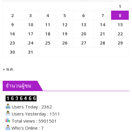
ความ
1
มั่นคง
2
3
4
5
6
7
8
ของ
มนุษย์
9
10
11
12
13
14
15
เพื่อ
16
17
18
19
20
21
22
ขับ
23
24
25
26
27
28
29
เคลื่อน
ภารกิจ
30
31
ของ
คณะ
กรรมาธิการ
« พ.ค.
และ
ผลัก
จำนวนผู้ชม
ดัน
นโยบาย
ด้าน
Users Today : 2362
สังคม
Users Yesterday : 1511
Total views : 5901501
Who's Online : 7