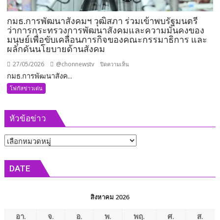
ทันที
กมธ.การพัฒนาสังคมฯ วุฒิสภา ร่วมเข้าพบรัฐมนตรี
ว่าการกระทรวงการพัฒนาสังคมและความมั่นคงของ
มนุษย์เพื่อขับเคลื่อนภารกิจของคณะกรรมาธิการ และ
ผลักดันนโยบายด้านสังคม
27/05/2026
@chonnewstv
บน
ปิดความเห็น
กมธ.การพัฒนาสังค...
กมธ.การ
พัฒนา
โฟกัสข่าวเด่น
สังคมฯ
วุฒิสภา
หัวข้อข่าว
ร่วม
เข้า
หัวข้อ
พบ
รัฐมนตรี
ข่าว
ว่าการ
DATE
กระทรวง
การ
พัฒนา
สิงหาคม 2026
สังคม
และ
อา.
จ.
อ.
พ.
พฤ.
ศ.
ส.