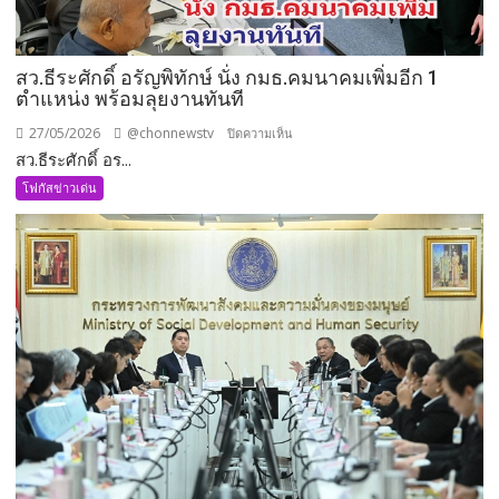
รวม
สว.ธีระศักดิ์ อรัญพิทักษ์ นั่ง กมธ.คมนาคมเพิ่มอีก 1
ตำแหน่ง พร้อมลุยงานทันที
27/05/2026
@chonnewstv
บน
ปิดความเห็น
สว.ธีระศักดิ์ อร...
สว.ธีร
ะ
โฟกัสข่าวเด่น
ศักดิ์
อรัญ
พิทักษ์
นั่ง
กมธ.คมนาคม
เพิ่ม
อีก
1
ตำแหน่ง
พร้อม
ลุย
งาน