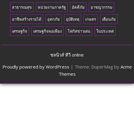
สาธารณสุข
หน่วยงานภาครัฐ
อัคคีภัย
อาชญากรรม
อาชีพสร้างรายได้
อุทกภัย
อุบัติเหตุ
เกษตร
เตือนภัย
เศรษฐกิจ
เศรษฐกิจพอเพียง
โฟกัสข่าวเด่น
ในประเทศ
ชลนิวส์ ทีวี online
Proudly powered by WordPress
|
Theme: DuperMag by
Acme
Themes