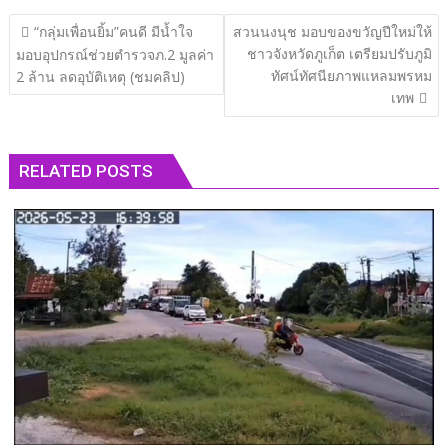
แนะแนว
“กลุ่มเพื่อนยิ้ม”คนดี มีน้ำใจ
สวนนงนุช มอบของขวัญปีใหม่ให้
เรื่อง
ชาวจังหวัดภูเก็ต เตรียมปรับภูมิ
มอบอุปกรณ์ช่วยตำรวจภ.2 มูลค่า
ทัศน์ทัศนียภาพแหลมพรหม
2 ล้าน ลดอุบัติเหตุ (ชมคลิป)
เทพ
RELATED POSTS