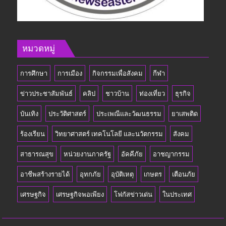
หมวดหมู่
การศึกษา
การเมือง
กิจกรรมเพื่อสังคม
กีฬา
ข่าวประชาสัมพันธ์
คลิป
ชาวบ้าน
ท่องเที่ยว
ธุรกิจ
บันเทิง
ประวัติศาสตร์
ประเพณีและวัฒนธรรม
ยาเสพติด
ร้องเรียน
วิทยาศาสตร์ เทคโนโลยี และนวัตกรรม
สังคม
สาธารณสุข
หน่วยงานภาครัฐ
อัคคีภัย
อาชญากรรม
อาชีพสร้างรายได้
อุทกภัย
อุบัติเหตุ
เกษตร
เตือนภัย
เศรษฐกิจ
เศรษฐกิจพอเพียง
โฟกัสข่าวเด่น
ในประเทศ