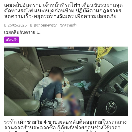
เผยคลิปอันตราย เจ้าหน้าที่รถไฟฯ เตือนขับรถผ่านจุด
ตัดทางรถไฟ แนะหยุดก่อนข้าม ปฏิบัติตามกฎจราจร
ลดความเร็ว-หยุดรถห่าง5เมตร เพื่อความปลอดภัย
26/05/2026
@chonnewstv
บน
ปิดความเห็น
เผยคลิปอันตราย เ...
เผย
คลิป
เตือนภัย
อันตราย
เจ้า
หน้าที่
รถ
ไฟฯ
เตือน
ขับ
รถ
ผ่าน
จุด
ตัดทาง
รถไฟ
ระทึก เด็กชายวัย 4 ขวบเผลอหลับติดอยู่ภายในรถกลาง
แนะ
ลานจอดร้านสะดวกซื้อ กู้ภัยเร่งช่วยก่อนช่างใช้เวลา
หยุด