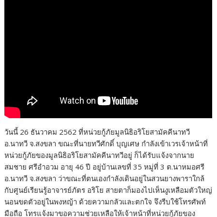
วันนี้ 26 ธันวาคม 2562 ที่หน่วยกู้ภัยมูลนิธิอริโยสามัคคีนาทวี
อ.นาทวี จ.สงขลา ขณะที่นายทวีศักดิ์ บุญเศษ กำลังเข้าเวรเจ้าหน้าที่
หน่วยกู้ภัยของมูลนิธิอริโยสามัคคีนาทวีอยู่ ก็ได้รับแจ้งจากนาย
สมชาย ศรีอำอวม อายุ 46 ปี อยู่บ้านเลขที่ 35 หมู่ที่ 3 ต.นาหมอศรี
อ.นาทวี จ.สงขลา ว่าขณะที่ตนเองกำลังเดินอยู่ในสวนยางพาราใกล้
กับศูนย์เรียนรู้อาจารย์ภัตร อริโย สายตาก็มองไปเห็นงูเหลือมตัวใหญ่
นอนขดตัวอยู่ในพงหญ้า ด้วยความกลัวและตกใจ จึงรีบใช้โทรศัพท์
มือถือ โทรแจ้งมาขอความช่วยเหลือให้เจ้าหน้าที่หน่วยกู้ภัยของ