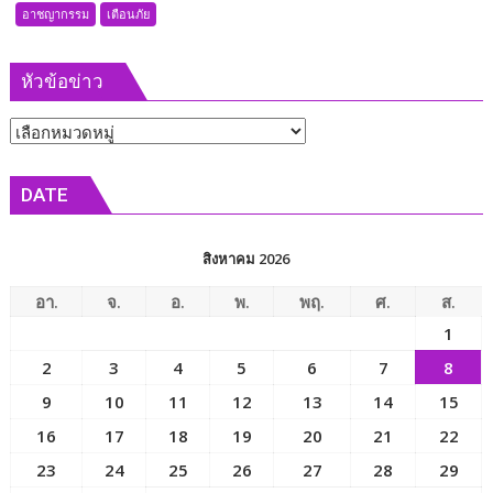
กู้ภัย
จับ
อาชญากรรม
เตือนภัย
เร่ง
ภาพ
ช่วย
สอง
ก่อน
หัวข้อข่าว
วัย
ช่าง
รุ่น
ใช้
หัวข้อ
ถือ
เวลา
มีด
ข่าว
กว่า
เข้า
DATE
5
งัด
นาที
ร้าน
สะเดาะ
แอร์
สิงหาคม 2026
กุญแจ
ไดนาโม
ช่วย
ก่อน
อา.
จ.
อ.
พ.
พฤ.
ศ.
ส.
ออก
ทิ้ง
1
มา
รองเท้า
2
3
4
5
6
7
8
ได้
ไว้
ปลอดภัย
ให้
9
10
11
12
13
14
15
ดู
16
17
18
19
20
21
22
ต่าง
23
24
25
26
27
28
29
หน้า