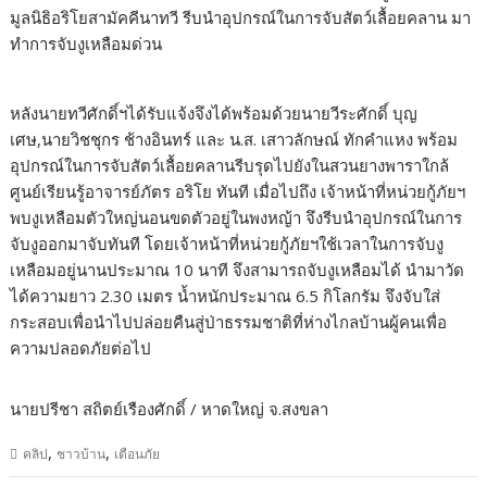
มูลนิธิอริโยสามัคคีนาทวี รีบนำอุปกรณ์ในการจับสัตว์เลื้อยคลาน มา
ทำการจับงูเหลือมด่วน
หลังนายทวีศักดิ์ฯได้รับแจ้งจึงได้พร้อมด้วยนายวีระศักดิ์ บุญ
เศษ,นายวิชชุกร ช้างอินทร์ และ น.ส. เสาวลักษณ์ ทักคำแหง พร้อม
อุปกรณ์ในการจับสัตว์เลื้อยคลานรีบรุดไปยังในสวนยางพาราใกล้
ศูนย์เรียนรู้อาจารย์ภัตร อริโย ทันที เมื่อไปถึง เจ้าหน้าที่หน่วยกู้ภัยฯ
พบงูเหลือมตัวใหญ่นอนขดตัวอยู่ในพงหญ้า จึงรีบนำอุปกรณ์ในการ
จับงูออกมาจับทันที โดยเจ้าหน้าที่หน่วยกู้ภัยฯใช้เวลาในการจับงู
เหลือมอยู่นานประมาณ 10 นาที จึงสามารถจับงูเหลือมได้ นำมาวัด
ได้ความยาว 2.30 เมตร น้ำหนักประมาณ 6.5 กิโลกรัม จึงจับใส่
กระสอบเพื่อนำไปปล่อยคืนสู่ป่าธรรมชาติที่ห่างไกลบ้านผู้คนเพื่อ
ความปลอดภัยต่อไป
นายปรีชา สถิตย์เรืองศักดิ์ / หาดใหญ่ จ.สงขลา
,
,
คลิป
ชาวบ้าน
เตือนภัย