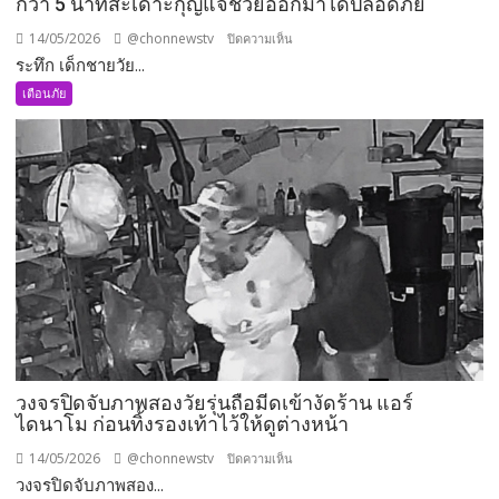
กว่า 5 นาทีสะเดาะกุญแจช่วยออกมาได้ปลอดภัย
ก่อน
ข้าม
14/05/2026
@chonnewstv
บน
ปิดความเห็น
ปฏิบัติ
ระทึก เด็กชายวัย...
ระทึก
ตาม
เด็ก
เตือนภัย
กฎ
ชาย
จราจร
วัย
ลด
4
ความเร็ว-
ขวบ
หยุด
เผลอ
รถ
หลับ
ห่าง5เมตร
ติด
เพื่อ
อยู่
ความ
ภายใน
ปลอดภัย
รถ
กลาง
ลาน
วงจรปิดจับภาพสองวัยรุ่นถือมีดเข้างัดร้าน แอร์
จอด
ไดนาโม ก่อนทิ้งรองเท้าไว้ให้ดูต่างหน้า
ร้าน
สะดวก
14/05/2026
@chonnewstv
บน
ปิดความเห็น
ซื้อ
วงจรปิดจับภาพสอง...
วงจรปิด