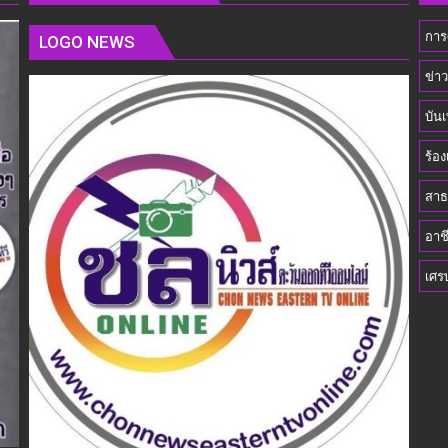
รัฐมนตรี
การ
ว่าการ
LOGO NEWS
กระทรวง
ข่า
การ
พัฒนา
บันเ
สังคม
และ
ร้อง
ความ
มั่นคง
สาธ
ของ
อาช
มนุษย์
เพื่อ
เศร
ขับ
เคลื่อน
ภารกิจ
ของ
คณะ
กรรมาธิการ
และ
ผลัก