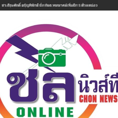
สว.ธีระศักดิ์ อรัญพิทักษ์ นั่ง กมธ.คมนาคมเพิ่มอีก 1 ตำแหน่ง พร้อมลุยงานท