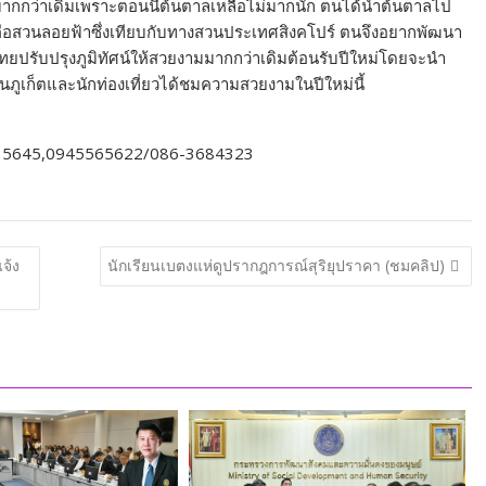
นมากกว่าเดิมเพราะตอนนี้ต้นตาลเหลือไม่มากนัก ตนได้นำต้นตาลไป
หม่คือสวนลอยฟ้าซึ่งเทียบกับทางสวนประเทศสิงคโปร์ ตนจึงอยากพัฒนา
ทศไทยปรับปรุงภูมิทัศน์ให้สวยงามมากกว่าเดิมต้อนรับปีใหม่โดยจะนำ
ห้คนภูเก็ตและนักท่องเที่ยวได้ชมความสวยงามในปีใหม่นี้
0909535645,0945565622/086-3684323
จ้ง
นักเรียนเบตงแห่ดูปรากฎการณ์สุริยุปราคา (ชมคลิป)