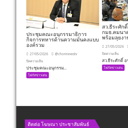
สว.ธีระศักดิ์
กมธ.คมนาคม
ประชุมคณะอนุกรรมาธิการ
พร้อมลุยงา
กิจการทหารด้านความมั่นคงแบบ
องค์รวม
27/05/2026
บน
ปิดความเห็น
27/05/2026
@chonnewstv
สว.ธีระศักดิ์ อร
สว.ธีร
บน
ปิดความเห็น
ะ
ประชุมคณะอนุกรรม...
ประชุม
โฟกัสข่าวเด่น
ศักดิ์
คณะ
โฟกัสข่าวเด่น
อรัญ
อนุ
พิทักษ์
กรรมาธิการ
นั่ง
กิจการ
กมธ.
ทหาร
เพิ่ม
ด้าน
อีก
ความ
1
มั่นคง
ตำแหน
ติดต่อ​ โฆษณา​ ประชาสัมพันธ์
แบบ