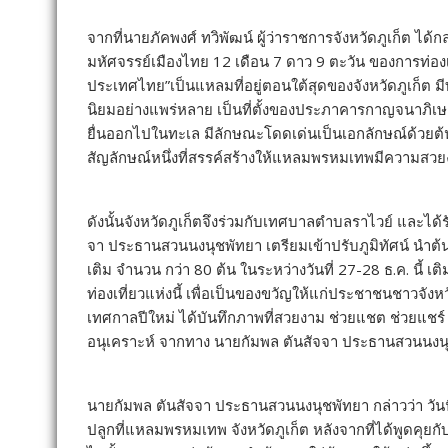
จากที่นายภัคพงศ์ ทวิพัฒน์ ผู้ว่าราชการจังหวัดภูเก็ต ได
มหัศจรรย์เมืองไทย 12 เดือน 7 ดาว 9 ตะวัน ของการท่อง
ประเทศไทย”เป็นแหลมที่อยู่ตอนใต้สุดของจังหวัดภูเก็ต ม
นิยมอย่างแพร่หลาย เป็นที่ตั้งของประภาคารกาญจนาภิเ
ยื่นออกไปในทะเล มีลักษณะโดดเด่นเป็นเอกลักษณ์ด้วยต้นตาลท
สัญลักษณ์หนึ่งที่สรรค์สร้างให้แหลมพรหมเทพมีความสว
ดังนั้นจังหวัดภูเก็ตจึงร่วมกับเทศบาลตำบลราไวย์ และไ
จา ประธานสวนนงนุชพัทยา เตรียมเข้าปรับภูมิทัศน์ นำต้
เติม จำนวน กว่า 80 ต้น ในระหว่างวันที่ 27-28 ธ.ค. นี้ 
ท่องเที่ยวแห่งนี้ เพื่อเป็นของขวัญให้แก่ประชาชนชาวจังห
เทศกาลปีใหม่ ได้บันทึกภาพที่สวยงาม ช่วยแชต ช่วยแชร์ 
อนุเคราะห์ จากทาง นายกัมพล ตันสัจจา ประธานสวนนงนุช
นายกัมพล ตันสัจจา ประธานสวนนงนุชพัทยา กล่าวว่า วันนี้ไ
ปลูกที่แหลมพรหมเทพ จังหวัดภูเก็ต หลังจากที่ได้พูดคุยก