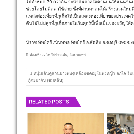
ไปทั้งหมด 70 กว่าต้น จะนำต้นตาลใส่ด้านบนให้แน่นขึ้
ช่วยโดยไม่คิดค่าใช้จ่าย ซึ่งที่ผ่านมาตนได้สร้างสวนใ
แหล่งท่องเที่ยวที่ภูเก็ตให้เป็นแหล่งท่องเที่ยวของประเ
ต้นไม้ไปปลูกที่ภูเก็ตภายในวันศุกร์นี้เพื่อเป็นของขวัญใ
นิราช ทิพย์ศรี /นันทพล ทิพย์ศรี อ.สัตหีบ จ.ชลบุรี 
,
,
ท่องเที่ยว
โฟกัสข่าวเด่น
ในประเทศ
แนะแนว
หนุ่มเดินดูสวนยางพบงูเหลือมขดอยู่ในพงหญ้า ตกใจ รีบแ
เรื่อง
กู้ภัยมาจับ (ชมคลิป)
RELATED POSTS