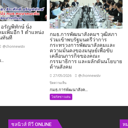
 อรัญพิทักษ์ นั่ง
เพิ่มอีก 1 ตำแหน่ง
กมธ.การพัฒนาสังคมฯ วุฒิสภา
นทันที
ร่วมเข้าพบรัฐมนตรีว่าการ
กระทรวงการพัฒนาสังคมและ
@chonnewstv
ความมั่นคงของมนุษย์เพื่อขับ
เคลื่อนภารกิจของคณะ
...
กรรมาธิการ และผลักดันนโยบาย
ด้านสังคม
27/05/2026
@chonnewstv
บน
ปิดความเห็น
กมธ.การพัฒนาสังค...
กมธ.การ
พัฒนา
โฟกัสข่าวเด่น
คมนาคม
สังคมฯ
วุฒิสภา
ร่วม
เข้า
่ง
ชลนิวส์ ทีวี ONLINE
หม
พบ