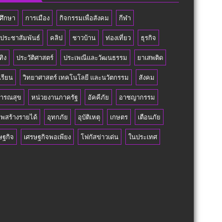
ศึกษา
การเมือง
กิจกรรมเพื่อสังคม
กีฬา
วประชาสัมพันธ์
คลิป
ชาวบ้าน
ท่องเที่ยว
ธุรกิจ
ทิง
ประวัติศาสตร์
ประเพณีและวัฒนธรรม
ยาเสพติด
เรียน
วิทยาศาสตร์ เทคโนโลยี และนวัตกรรม
สังคม
ารณสุข
หน่วยงานภาครัฐ
อัคคีภัย
อาชญากรรม
ีพสร้างรายได้
อุทกภัย
อุบัติเหตุ
เกษตร
เตือนภัย
ษฐกิจ
เศรษฐกิจพอเพียง
โฟกัสข่าวเด่น
ในประเทศ