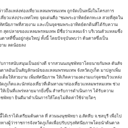
้กล่าวถึงแหล่งท่องเที่ยวแหลมพรหมเทพ ถูกจัดเป็นหนึ่งในโครงการ
เที่ยวแห่งประเทศไทย จุดเด่นคือ “ชมพระอาทิตย์ตกทะเล สวยที่สุดใน
ีทัศนียภาพที่สวยงาม และเป็นจุดชมพระอาทิตย์ตกดินที่ได้รับความ
ษก สุดปลายของแหลมพรหมเทพ มีชื่อว่าแหลมเจ้า บริเวณตัวแหลมซึ่ง
ี่ขึ้นอยู่กลุ่มใหญ่ ทั้งนี้ โดยปัจจุบันพบว่า ต้นตาลซึ่งเป็น
ยงาม ลดน้อยลง
ด้รับการสนับสนุนเป็นอย่างดี จากสวนนงนุชพัทยาโดยนายกัมพล ตันสัจ
นตาลอันเป็นสัญลักษณ์ของแหลมพรหมเทพ จังหวัดภูเก็ต มาปลูกเพิ่ม
เติมเต็มให้สวยงาม เพิ่มทัศนียภาพ ให้เกิดความงดงามแก่จุดชมวิวแหล่ง
วัดภูเก็ตและนักท่องเที่ยวที่เดินทางมาท่องเที่ยวแหลมพรหมเทพ ช่วง
ให้เป็นที่แพร่หลายมากยิ่งขึ้น สำหรับการดำเนินการ ได้รับความ
พัทยา ยินดีมาดำเนินการให้โดยไม่คิดค่าใช้จ่ายใดๆ
ด้เราได้เตรียมต้นตาล ที่ สวนนงนุชพัทยา อ.สัตหีบ จ.ชลบุรี เพื่อไป
ับทางผู้ว่าราชการจังหวัดภูเก็ตเพื่อปรับปรุงทัศนียภาพโดยนำต้นตาล