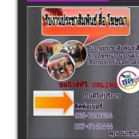
พร้อม
องค์
ลุย
รวม
งาน
ทันที