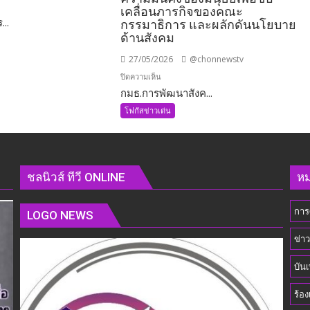
เคลื่อนภารกิจของคณะ
...
กรรมาธิการ และผลักดันนโยบาย
ด้านสังคม
27/05/2026
@chonnewstv
บน
ปิดความเห็น
กมธ.การพัฒนาสังค...
กมธ.การ
พัฒนา
โฟกัสข่าวเด่น
คมนาคม
สังคมฯ
วุฒิสภา
ร่วม
เข้า
่ง
ชลนิวส์ ทีวี ONLINE
หม
พบ
รัฐมนตรี
การ
ว่าการ
LOGO NEWS
กระทรวง
ข่า
การ
พัฒนา
บันเ
สังคม
และ
ร้อง
ความ