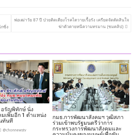
พ่อเฒ่าวัย 87 ปี ป่วยติดเตียงโรคไตวายเรื้อรัง เครียดจัดตัดสินใจ
ฆ่าตัวตายหนีความทรมาน (ชมคลิป)
กซิ่ง
 อรัญพิทักษ์ นั่ง
เพิ่มอีก 1 ตำแหน่ง
กมธ.การพัฒนาสังคมฯ วุฒิสภา
นทันที
ร่วมเข้าพบรัฐมนตรีว่าการ
กระทรวงการพัฒนาสังคมและ
@chonnewstv
ความมั่นคงของมนุษย์เพื่อขับ