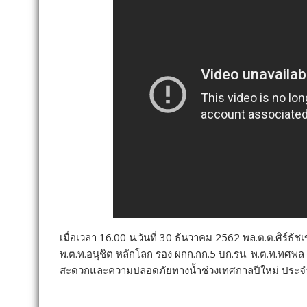
เมื่อเวลา 16.00 น.วันที่ 30 ธันวาคม 2562 พล.ต.ต.ศิร์ธ
พ.ต.ท.อนุชิต หลักโลก รอง ผกก.กก.5 บก.รน. พ.ต.ท.ทศพล 
สะดวกและความปลอดภัยทางน้ำช่วงเทศกาลปีใหม่ ประจำปี