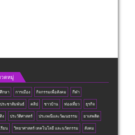
วดหมู่
ศึกษา
การเมือง
กิจกรรมเพื่อสังคม
กีฬา
วประชาสัมพันธ์
คลิป
ชาวบ้าน
ท่องเที่ยว
ธุรกิจ
ทิง
ประวัติศาสตร์
ประเพณีและวัฒนธรรม
ยาเสพติด
เรียน
วิทยาศาสตร์ เทคโนโลยี และนวัตกรรม
สังคม