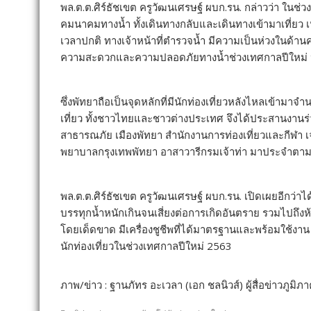
พล.ต.ต.ศิร์ธัชเขต ครูวัฒนเศรษฐ์ ผบก.รน. กล่าวว่า ในช
คมนาคมทางน้ำ ทั้งเดินทางกลับและเดินทางเข้ามาเที่ยว เน
เวลาปกติ ทางเจ้าหน้าที่ตำรวจน้ำ มีความเป็นห่วงในด้าน
ความสะดวกและความปลอดภัยทางน้ำช่วงเทศกาลปีใหม่ ปร
ซึ่งพัทยาถือเป็นจุดหลักที่มีนักท่องเที่ยวหลังไหลเข้ามาจ
เที่ยว ทั้งชาวไทยและชาวต่างประเทศ จึงได้ประสานงานร่ว
สาธารณภัย เมืองพัทยา สำนักงานการท่องเที่ยวและกีฬา เจ้า
พยาบาลกรุงเทพพัทยา อาสาวารีกรมเจ้าท่า มาประจำตามจุดท
พล.ต.ต.ศิร์ธัชเขต ครูวัฒนเศรษฐ์ ผบก.รน. เปิดเผยอีกว่าได
บรรทุกน้ำหนักเกินจนเสี่ยงต่อการเกิดอันตราย รวมไปถึงห้า
โดยเด็ดขาด มีเครื่องชูชีพที่ได้มาตรฐานและพร้อมใช้งาน ท
นักท่องเที่ยวในช่วงเทศกาลปีใหม่ 2563
ภาพ/ข่าว : ฐานภัทร อะเวลา (เอก ชลนิวส์) ผู้สื่อข่าวภูมิภ