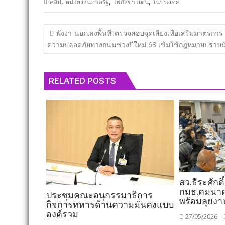
,
,
,
คลิป
หน่วยงานภาครัฐ
โฟกัสข่าวเด่น
ในประเทศ
แนะแนว
พังงา​-นอภ.ลงพื้นที่!!ตรวจสอบจุดเสี่ยงเพื่อเสริมมาตรการ
เรื่อง
ความปลอดภัยทางถนนช่วงปีใหม่ 63 เข้มใช้กฎหมายปราบนั
RELATED POSTS
สว.ธีระศักดิ์
กมธ.คมนาคม
ประชุมคณะอนุกรรมาธิการ
พร้อมลุยงา
กิจการทหารด้านความมั่นคงแบบ
องค์รวม
27/05/2026