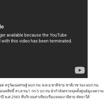
ัชเขต ครูวัฒนเศรษฐ์ ผบก.รน. พ.ต.อ.ชาติชาย ชาติเวช รอง ผบก.รน.
มนทสิทธิ์ สว.ส.รน.1 กก.5 บก.รน นำกำลังตรวจจุดตั้งศูนย์ดูแลความ
 พ.ศ.2563 ที่บริเวณท่าเทียบเรือแหลมบาลีฮาย พัทยาใต้