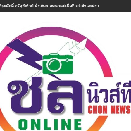
ีระศักดิ์ อรัญพิทักษ์ นั่ง กมธ.คมนาคมเพิ่มอีก 1 ตำแหน่ง พร้อมลุยงานทันที