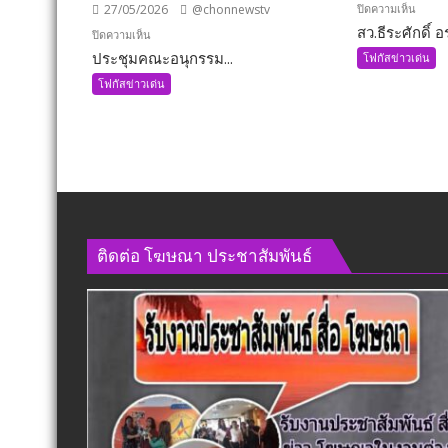
บน
ปิดความเห็น
27/05/2026
@chonnewstv
สว.ธีระศักดิ์ อร
สว.ธีร
บน
ปิดความเห็น
ะ
ประชุมคณะอนุกรรม...
ประชุม
โฟกัสข่าวเด่น
ศักดิ์
คณะ
โฟกัสข่าวเด่น
อรัญ
อนุ
พิทักษ์
กรรมาธิการ
นั่ง
กิจการ
กมธ.
ทหาร
เพิ่ม
ด้าน
อีก
ความ
1
มั่นคง
ตำแหน
ติดต่อ​ โฆษณา​ ประชาสัมพันธ์
แบบ
พร้อม
องค์
ลุย
รวม
งาน
ทันที