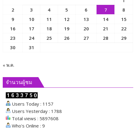
1
มั่นคง
2
3
4
5
6
7
8
ของ
มนุษย์
9
10
11
12
13
14
15
เพื่อ
16
17
18
19
20
21
22
ขับ
23
24
25
26
27
28
29
เคลื่อน
ภารกิจ
30
31
ของ
คณะ
กรรมาธิการ
« พ.ค.
และ
ผลัก
จำนวนผู้ชม
ดัน
นโยบาย
ด้าน
Users Today : 1157
สังคม
Users Yesterday : 1788
Total views : 5897608
Who's Online : 9