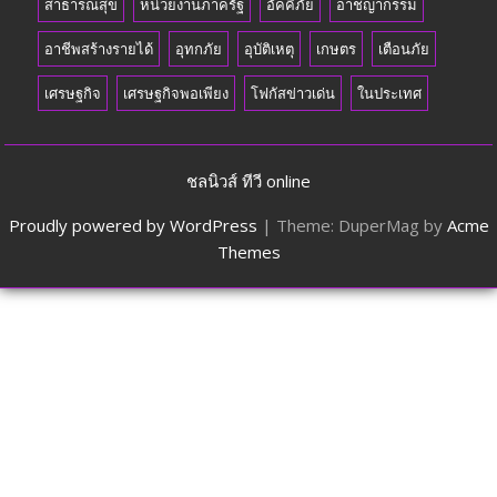
สาธารณสุข
หน่วยงานภาครัฐ
อัคคีภัย
อาชญากรรม
อาชีพสร้างรายได้
อุทกภัย
อุบัติเหตุ
เกษตร
เตือนภัย
เศรษฐกิจ
เศรษฐกิจพอเพียง
โฟกัสข่าวเด่น
ในประเทศ
ชลนิวส์ ทีวี online
Proudly powered by WordPress
|
Theme: DuperMag by
Acme
Themes