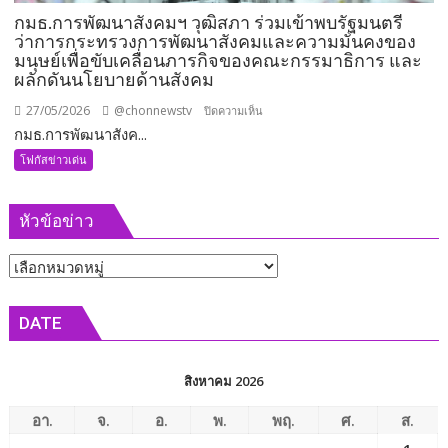
กมธ.การพัฒนาสังคมฯ วุฒิสภา ร่วมเข้าพบรัฐมนตรี
ว่าการกระทรวงการพัฒนาสังคมและความมั่นคงของ
มนุษย์เพื่อขับเคลื่อนภารกิจของคณะกรรมาธิการ และ
ผลักดันนโยบายด้านสังคม
27/05/2026
@chonnewstv
บน
ปิดความเห็น
กมธ.การพัฒนาสังค...
กมธ.การ
พัฒนา
โฟกัสข่าวเด่น
สังคมฯ
วุฒิสภา
หัวข้อข่าว
ร่วม
เข้า
หัวข้อ
พบ
รัฐมนตรี
ข่าว
ว่าการ
DATE
กระทรวง
การ
พัฒนา
สิงหาคม 2026
สังคม
และ
อา.
จ.
อ.
พ.
พฤ.
ศ.
ส.
ความ