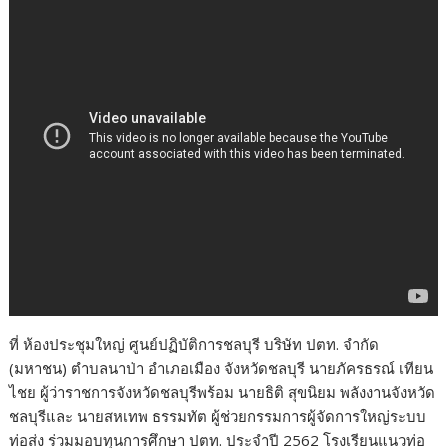
ที่ ห้องประชุมใหญ่ ศูนย์ปฏิบัติการชลบุรี บริษัท ปตท. จำกัด
(มหาชน) ตำบลนาป่า อำเภอเมือง จังหวัดชลบุรี นายภัครธรณ์ เทียน
ไชย ผู้ว่าราชการจังหวัดชลบุรีพร้อม นายธิติ สุขนิยม พลังงานจังหวัด
ชลบุรีและ นายสหเทพ ธรรมทัต ผู้ช่วยกรรมการผู้จัดการใหญ่ระบบ
ท่อส่ง ร่วมมอบทุนการศึกษา ปตท. ประจำปี 2562 โรงเรียนแนวท่อ