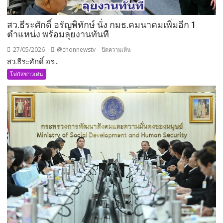
สว.ธีระศักดิ์ อรัญพิทักษ์ นั่ง กมธ.คมนาคมเพิ่มอีก 1
ตำแหน่ง พร้อมลุยงานทันที
27/05/2026
@chonnewstv
บน
ปิดความเห็น
สว.ธีระศักดิ์ อร...
สว.ธีร
ะ
โฟกัสข่าวเด่น
ศักดิ์
อรัญ
พิทักษ์
นั่ง
กมธ.คมนาคม
เพิ่ม
อีก
1
ตำแหน่ง
พร้อม
ลุย
งาน
ทันที