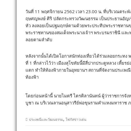
วันที่ 11 พฤศจิกายน 2562 เวลา 23.00 น. ที่บริเวณตระพ
ฤษศญพงษ์ ศิริ ปลัดกระทรวงวัฒนธรรม เป็นประธานอัญเ
หัว ลงลอยเป็นปฐมฤกษ์ตามด้วยพระประทีปพระราชทานของส
พระราชทานของสมเด็จพระนางเจ้าฯ พระบรมราชินี และ
ลอยตามลำดับ
หลังจากนั้นได้เปิดโอกาสนักท่องเที่ยวได้ร่วมลอยกระทง
ที่ 1 ที่กล่าวไว้ว่า เมืองสุโขทัยนี้มีสี่ปากประตูหลวง เที้ย
แตก ทำให้ท้องฟ้าภายในอุทยานฯ สถานที่จัดงานประเพณี
ท้องฟ้า
โดยก่อนหน้านี้ นายไมตรี ไตรติลานันทน์ ผู้ว่าราชการจัง
บูชา ณ บริเวณลานอนุสาวรีย์พ่อขุนรามคำแหงมหาราช ภา
,
ประเพณีและวัฒนธรรม
โฟกัสข่าวเด่น