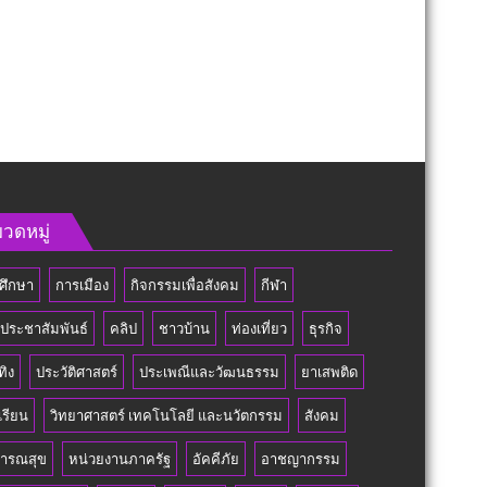
วดหมู่
ศึกษา
การเมือง
กิจกรรมเพื่อสังคม
กีฬา
วประชาสัมพันธ์
คลิป
ชาวบ้าน
ท่องเที่ยว
ธุรกิจ
ทิง
ประวัติศาสตร์
ประเพณีและวัฒนธรรม
ยาเสพติด
เรียน
วิทยาศาสตร์ เทคโนโลยี และนวัตกรรม
สังคม
ารณสุข
หน่วยงานภาครัฐ
อัคคีภัย
อาชญากรรม