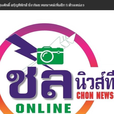
ระศักดิ์ อรัญพิทักษ์ นั่ง กมธ.คมนาคมเพิ่มอีก 1 ตำแหน่ง พร้อมลุยงานทันที