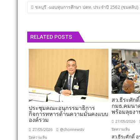
แนะแนว
ชลบุรี -​มอบทุนการศึกษา ปตท. ประจำปี 2562 (ชมคลิป)
เรื่อง
RELATED POSTS
สว.ธีระศักดิ์
กมธ.คมนาคม
ประชุมคณะอนุกรรมาธิการ
พร้อมลุยงา
กิจการทหารด้านความมั่นคงแบบ
องค์รวม
27/05/2026
บน
ปิดความเห็น
27/05/2026
@chonnewstv
สว.ธีระศักดิ์ อร
สว.ธีร
บน
ปิดความเห็น