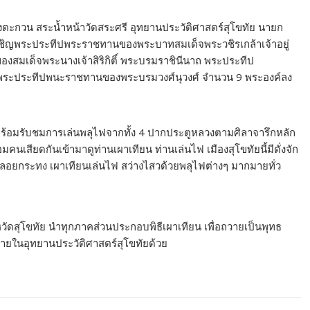
ังตะกวน สระน้ำหน้าวัดสระศรี อุทยานประวัติศาสตร์สุโขทัย นายก
ชิญพระประทีปพระราชทานของพระบาทสมเด็จพระวชิรเกล้าเจ้าอยู่
มเด็จพระนางเจ้าสิริกิติ์ พระบรมราชินีนาถ พระประทีป
พระประทีปพนะราชทานของพระบรมวงศ์นุวงศ์ จำนวน 9 พระองค์ลง
 พร้อมรับชมการเล่นพลุไฟจากทั้ง 4 ปากประตูหลวงตามศิลาจารึกหลัก
รย่อมคนเสียดกันเข้ามาดูท่านเผาเทียน ท่านเล่นไฟ เมืองสุโขทัยนี้มีดั่งจัก
ลอยกระทง เผาเทียนเล่นไฟ สว่างไสวด้วยพลุไฟต่างๆ มากมายทั่ว
หวัดสุโขทัย นำทุกภาคส่วนประกอบพิธีเผาเทียน เพื่อถวายเป็นพุทธ
ยในอุทยานประวัติศาสตร์สุโขทัยด้วย