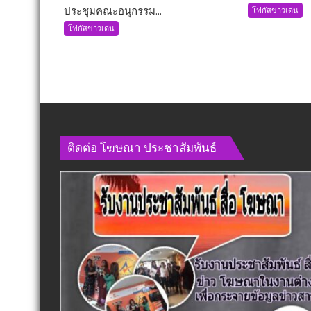
ะ
ประชุมคณะอนุกรรม...
ประชุม
โฟกัสข่าวเด่น
ศักดิ์
คณะ
โฟกัสข่าวเด่น
อรัญ
อนุ
พิทักษ์
กรรมาธิการ
นั่ง
กิจการ
กมธ.
ทหาร
เพิ่ม
ด้าน
อีก
ความ
1
มั่นคง
ตำแหน
ติดต่อ​ โฆษณา​ ประชาสัมพันธ์
แบบ
พร้อม
องค์
ลุย
รวม
งาน
ทันที