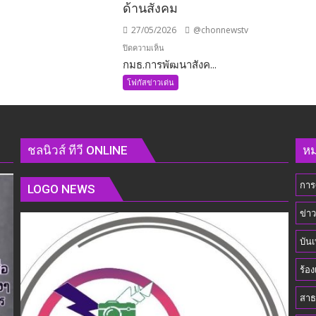
ด้านสังคม
27/05/2026
@chonnewstv
บน
ปิดความเห็น
กมธ.การพัฒนาสังค...
กมธ.การ
พัฒนา
โฟกัสข่าวเด่น
คมนาคม
สังคมฯ
วุฒิสภา
ร่วม
เข้า
่ง
ชลนิวส์ ทีวี ONLINE
หม
พบ
รัฐมนตรี
การ
ว่าการ
LOGO NEWS
กระทรวง
ข่า
การ
พัฒนา
บันเ
สังคม
และ
ร้อง
ความ
มั่นคง
สาธ
ของ