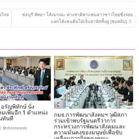
ังไกล
ชลบุรี พัทยา โค้งมรณะ ต่างชาติพาแฟนสาวชาวไทยซิ่งจยย
แหกโค้งชนต้นไม้เจ็บสาหัสทั้งคู่ (ชมคลิป)
 อรัญพิทักษ์ นั่ง
เพิ่มอีก 1 ตำแหน่ง
กมธ.การพัฒนาสังคมฯ วุฒิสภา
นทันที
ร่วมเข้าพบรัฐมนตรีว่าการ
กระทรวงการพัฒนาสังคมและ
@chonnewstv
ความมั่นคงของมนุษย์เพื่อขับ
เคลื่อนภารกิจของคณะ