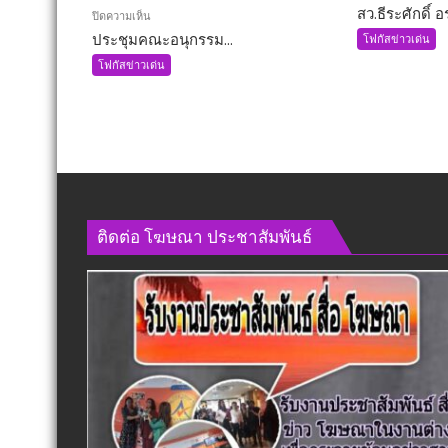
สว.ธีระศักดิ์ อร
สว.ธีร
บน
ปิดความเห็น
ะ
ประชุมคณะอนุกรรม...
ประชุม
โฟกัสข่าวเด่น
ศักดิ์
คณะ
โฟกัสข่าวเด่น
อรัญ
อนุ
พิทักษ์
กรรมาธิการ
นั่ง
กิจการ
กมธ.
ทหาร
เพิ่ม
ด้าน
อีก
ความ
1
มั่นคง
ตำแหน
ติดต่อ​ โฆษณา​ ประชาสัมพันธ์
แบบ
พร้อม
องค์
ลุย
รวม
งาน
ทันที