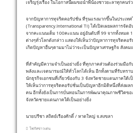
เจริญรุ่งเรือง ในโอกาสนี้ผมขอนำพี่น้องชาวยะลาทุกคนร
จากปัญหาการทุจริตคอรัปชั่น ที่รุนแรงมากขึ้นในประเท
(Transparency.International TI) ได้เปิดเผยผลการจัดอ
จากคะแนนเต็ม 100คะแนน อยู่อันดับที่ 99 จากทั้งหมด
ต่างๆทั่วโลกดังกล่าว แสดงให้เห็นว่าปัญหาการทุจริตคอรัป
เกิดปัญหาอื่นๆตามมาไม่ว่าจะเป็นปัญหาเศรษฐกิจ สังคม
ที่สำคัญมีความจำเป็นอย่างยิ่ง ที่ทุกภาคส่วนต้องร่วมม
พลังและเจตนารมณ์ให้ทั่วโลกได้เห็น อีกทั้งตามที่รับ
นักธุรกิจเอกชนที่เกี่ยวข้องกับ 3 จังหวัดชายแดนภาคใต้เป็
ให้เห็นว่าการทุจริตคอรัปชั่นเป็นปัญหาอีกมิติหนึ่งที
คน อีกทั้งยังเป็นการบั่นทอนในการพัฒนาคุณภาพชีวิตของป
จังหวัดชายแดนภาคใต้เป็นอย่างยิ่ง
นายปรีชา สถิตย์เรืองศักดิ์ / หาดใหญ่ จ.สงขลา
โฟกัสข่าวเด่น