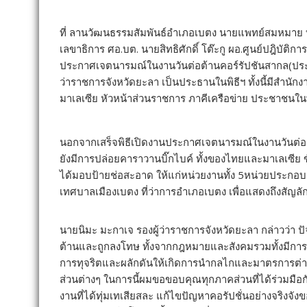
ที่ ลานวัฒนธรรมสัมพันธ์อำเภอเบตง นายแพทย์สมหมาย บุญ
เลขาธิการ ศอ.บต. นายสิทธิศักดิ์ โต๊ะกู ผอ.ศูนย์ปฎิบัติก
ประกาศเจตนารมณ์ในงานวันต่อต้านคอร์รัปชันสากล(ประเ
ว่าราชการจังหวัดยะลา เป็นประธานในพิธีฯ ทั้งนี้มีสำน
มาเลเซีย หัวหน้าส่วนราชการ ภาคีเครือข่าย ประชาชนในพ
นอกจากเสร็จพิธีเปิดงานประกาศเจตนารมณ์ในงานวันต่อต
ยังมีการปล่อยคาราวานบิ๊กไบค์ ทั้งของไทยและมาเลเซีย
ได้มอบป้ายช่อสะอาด ให้แก่หน่วยงานทั้ง 5หน่วยประกอบ
เทศบาลเมืองเบตง ที่ว่าการอำเภอเบตง เพื่อแสดงถึงสัญลั
นายนิมะ มะกาเจ รองผู้ว่าราชการจังหวัดยะลา กล่าวว่า ปั
ต้านและถูกลงโทษ ทั้งจากกฎหมายและสังคมรวมทั้งมีการ
การทุจริตและผลักดันให้เกิดการนำกลไกและมาตรการต่าง
ส่วนต่างๆ ในการนี้ผมขอขอบคุณทุกภาคส่วนที่ได้ร่วม
งานที่ได้ทุ่มเทเสียสละ แก้ไขปัญหาคอรัปชั่นอย่างจริงจ