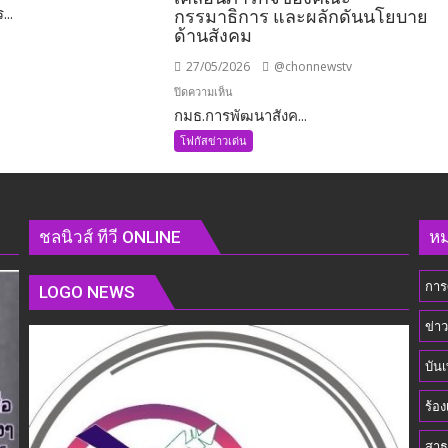
...
กรรมาธิการ และผลักดันนโยบาย
ด้านสังคม
27/05/2026
@chonnewstv
บน
ปิดความเห็น
กมธ.การพัฒนาสังค...
กมธ.การ
พัฒนา
โฟกัสข่าวเด่น
คมนาคม
สังคมฯ
วุฒิสภา
ร่วม
เข้า
่ง
ชลนิวส์ ทีวี ONLINE
หม
พบ
รัฐมนตรี
การ
ว่าการ
LOGO NEWS
กระทรวง
ข่า
การ
พัฒนา
บันเ
สังคม
และ
ร้อง
ความ
มั่นคง
สาธ