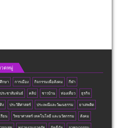
วดหมู่
ศึกษา
การเมือง
กิจกรรมเพื่อสังคม
กีฬา
วประชาสัมพันธ์
คลิป
ชาวบ้าน
ท่องเที่ยว
ธุรกิจ
ทิง
ประวัติศาสตร์
ประเพณีและวัฒนธรรม
ยาเสพติด
เรียน
วิทยาศาสตร์ เทคโนโลยี และนวัตกรรม
สังคม
ารณสุข
หน่วยงานภาครัฐ
อัคคีภัย
อาชญากรรม