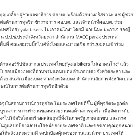
เกลี้ยง ผู้ช่วยเลขาธิการ ศอ.บต. พร้อมด้วยนางอริสรา มะแซ ผู้ช่วย
ารต่อต้านการทุจริต ข้าราชการ ศอ.บต. และเจ้าหน้าที่ศอ.บต. ร่วม
ทศไทย)”yala bikers ไม่เอาคนโกง” โดยมี นายนิมะ มะกาเจ รองผู้
ักงาน ป.ป.ช.ประจำจังหวัดยะลา สำนักงาน MACC parak ประเทศ
ื้นที่ คณะชมรมบิ๊กไบค์ทั้งไทยและมาเลเซีย กว่า200คนเข้าร่วม
้านคอร์รัปชันสากล(ประเทศไทย)”yala bikers ไม่เอาคนโกง” แล้ว
 ขับรอบเมืองเบตงที่ด่านพรมแดนเบตง อำเภอเบตง จังหวัดยะลา และ
ด้วย สน.สภ.เมืองเบตง ศาลจังหวัดเบตง สำนักงานอัยการจังหวัดเบตง
กษณ์ในการต่อต้านการทุจริตอีกด้วย
จจุบันสถานการณ์การทุจริต ในประเทศไทยดีขึ้น ผู้ที่ทุจริตจะถูกต่อ
บูรณาการการทำงานของหน่วยงานต่อต้านการทุจริต เพื่อจัดการกับ
ๆไปใช้จริงโดยสร้างผลสัมฤทธิ์ทั้งในภาครัฐ ภาคเอกชน และภาค
มือกันดูแลปกป้องผลประโยชน์ของประเทศชาติ และขอขอบคุณทุกหน่วย
ังขอให้พลังแห่งความดี จงปกป้องคุ้มครองท่านและนำพาประเทศให้