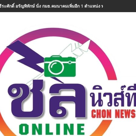
ีระศักดิ์ อรัญพิทักษ์ นั่ง กมธ.คมนาคมเพิ่มอีก 1 ตำแหน่ง พร้อมลุยงานทันที