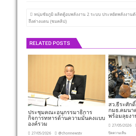
แนะแนว
หนุ่มชัยภูมิ ผลิตตู้อบพลังงาน 2 ระบบ ประหยัดพลังงานด
เรื่อง
ถึงต่างแดน (ชมคลิป)
RELATED POSTS
สว.ธีระศักดิ์
กมธ.คมนาคม
ประชุมคณะอนุกรรมาธิการ
พร้อมลุยงา
กิจการทหารด้านความมั่นคงแบบ
องค์รวม
27/05/2026
บน
ปิดความเห็น
27/05/2026
@chonnewstv