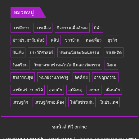
หมวดหมู่
การศึกษา
การเมือง
กิจกรรมเพื่อสังคม
กีฬา
ข่าวประชาสัมพันธ์
คลิป
ชาวบ้าน
ท่องเที่ยว
ธุรกิจ
บันเทิง
ประวัติศาสตร์
ประเพณีและวัฒนธรรม
ยาเสพติด
ร้องเรียน
วิทยาศาสตร์ เทคโนโลยี และนวัตกรรม
สังคม
สาธารณสุข
หน่วยงานภาครัฐ
อัคคีภัย
อาชญากรรม
อาชีพสร้างรายได้
อุทกภัย
อุบัติเหตุ
เกษตร
เตือนภัย
เศรษฐกิจ
เศรษฐกิจพอเพียง
โฟกัสข่าวเด่น
ในประเทศ
ชลนิวส์ ทีวี online