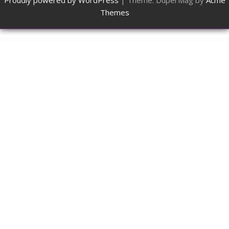
Proudly powered by WordPress
|
Theme: DuperMag by
Acme
Themes