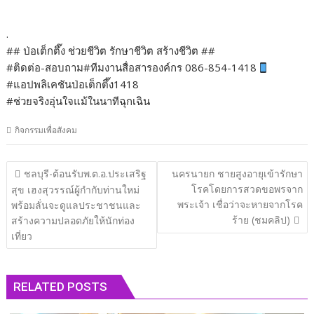
.
## ป่อเต็กตึ๊ง ช่วยชีวิต รักษาชีวิต สร้างชีวิต ##
#ติดต่อ-สอบถาม#ทีมงานสื่อสารองค์กร 086-854-1418
#แอปพลิเคชันป่อเต็กตึ๊ง1418
#ช่วยจริงอุ่นใจแม้ในนาทีฉุกเฉิน
กิจกรรมเพื่อสังคม
แนะแนว
ชลบุรี​-ต้อนรับพ.ต.อ.ประเสริฐ
นครนายก ชายสูงอายุเข้ารักษา
เรื่อง
โรคโดยการสวดขอพรจาก
สุข เฮงสุวรรณ์ผู้กำกับท่านใหม่
พระเจ้า เชื่อว่าจะหายจากโรค
พร้อมลั่นจะดูแลประชาชนและ
ร้าย (ชมคลิป)
สร้างความปลอดภัยให้นักท่อง
เที่ยว
RELATED POSTS