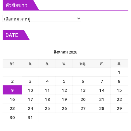
ทาง
หัวข้อข่าว
กำลัง
สายตา
กาย
และ
หัวข้อ
เพื่อ
การ
สุขภาพ
ข่าว
ป้องกัน
ชุมชน
DATE
ภาวะ
เคหะ
ผิด
ไร่
ปกติ
กล้วย
สิงหาคม 2026
ของ
การ
อา.
จ.
อ.
พ.
พฤ.
ศ.
ส.
มอง
1
เห็น
2
3
4
5
6
7
8
9
10
11
12
13
14
15
16
17
18
19
20
21
22
23
24
25
26
27
28
29
30
31