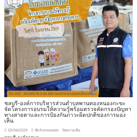
กิจกรรม
รับ
บริจาค
โลหิต
โดย
เชิญ
ชวน
พนักงาน
และ
ผู้
ประกอบ
การ
ร่วม
บริจาค
เกือบ
100
ชลบุรี-องค์การบริหารส่วนตำบลพานทองหนองกะขะ
จัดโครงการอบรมให้ความรู้พร้อมตรวจคัดกรองปัญหา
คน
ทางสายตาและการป้องกันภาวะผิดปกติของการมอง
หนุน
เห็น
สภากาชาดไทย
ช่วย
03/04/2026
@chonnewstv
บน
ปิดความเห็น
ชีวิต
ชลบุรี-