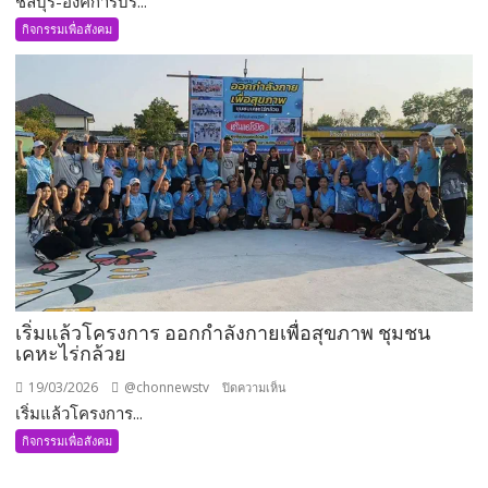
ชลบุรี-องค์การบร...
ผู้
องค์การ
กิจกรรมเพื่อสังคม
ป่วย
บริหาร
บรรเทา
ส่วน
ภาวะ
ตำบล
ขาดแคลน
พานทอง
เลือด
หน
ต่อ
อง
เนื่อง
กะ
กว่า
ขะ
10
จัด
ปี
โครงการ
อบรม
ให้
เริ่มแล้วโครงการ ออกกำลังกายเพื่อสุขภาพ ชุมชน
ความ
เคหะไร่กล้วย
รู้
พร้อม
19/03/2026
@chonnewstv
บน
ปิดความเห็น
ตรวจ
เริ่มแล้วโครงการ...
เริ่ม
คัด
แล้ว
กิจกรรมเพื่อสังคม
กรอง
โครงการ
ปัญหา
ออก