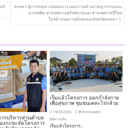
อริ
สงขลา​-ผู้การสงขลาปล่อยแถวระดมกวาดล้างอาชญากรรมและ
ยาเสพติด ช่วงเทศกาลคริสต์มาสและช่วงเทศกาลปีใหม่
ใน4อำเภอความมั่นคงของจังหวัดสงขลา
เริ่มแล้วโครงการ ออกกำลังกาย
เพื่อสุขภาพ ชุมชนเคหะไร่กล้วย
19/03/2026
@chonnewstv
์การบริหารส่วนตำบล
บน
ปิดความเห็น
องกะขะจัดโครงการ
เริ่มแล้วโครงการ...
เริ่ม