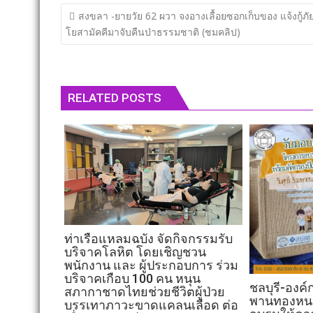
แนะแนว
สงขลา​ -​ยายวัย 62 ผวา จงอางเลื้อยซอกเก็บของ แจ้งกู้ภัย
เรื่อง
โยสามัคคีมาจับคืนป่าธรรมชาติ​ (ชมคลิป)
RELATED POSTS
ท่าเรือแหลมฉบัง จัดกิจกรรมรับ
บริจาคโลหิต โดยเชิญชวน
พนักงาน และ ผู้ประกอบการ ร่วม
บริจาคเกือบ 100 คน หนุน
ชลบุรี-องค
สภากาชาดไทยช่วยชีวิตผู้ป่วย
พานทองหน
บรรเทาภาวะขาดแคลนเลือด ต่อ