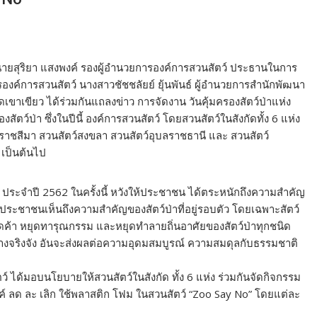
รี นายสุริยา แสงพงค์ รองผู้อำนวยการองค์การสวนสัตว์ ประธานในการ
องค์การสวนสัตว์ นางสาวชัชชลัยย์ ยุ้นพันธ์ ผู้อำนวยการสำนักพัฒนา
เขาเขียว ได้ร่วมกันแถลงข่าว การจัดงาน วันคุ้มครองสัตว์ป่าแห่ง
องสัตว์ป่า ซึ่งในปีนี้ องค์การสวนสัตว์ โดยสวนสัตว์ในสังกัดทั้ง 6 แห่ง
ครราชสีมา สวนสัตว์สงขลา สวนสัตว์อุบลราชธานี และ สวนสัตว์
 เป็นต้นไป
ติ ประจำปี 2562 ในครั้งนี้ หวังให้ประชาชน ได้ตระหนักถึงความสำคัญ
ประชาชนเห็นถึงความสำคัญของสัตว์ป่าที่อยู่รอบตัว โดยเฉพาะสัตว์
ยุดค้า หยุดทารุณกรรม และหยุดทำลายถิ่นอาศัยของสัตว์ป่าทุกชนิด
่างจริงจัง อันจะส่งผลต่อความอุดมสมบูรณ์ ความสมดุลกับธรรมชาติ
 ได้มอบนโยบายให้สวนสัตว์ในสังกัด ทั้ง 6 แห่ง ร่วมกันจัดกิจกรรม
์ ลด ละ เลิก ใช้พลาสติก โฟม ในสวนสัตว์ “Zoo Say No” โดยแต่ละ