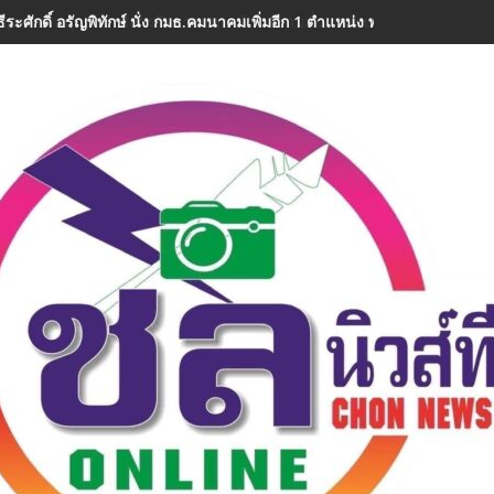
ีระศักดิ์ อรัญพิทักษ์ นั่ง กมธ.คมนาคมเพิ่มอีก 1 ตำแหน่ง พร้อมลุยงานทันที