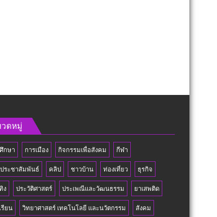
วดหมู่
ศึกษา
การเมือง
กิจกรรมเพื่อสังคม
กีฬา
วประชาสัมพันธ์
คลิป
ชาวบ้าน
ท่องเที่ยว
ธุรกิจ
ทิง
ประวัติศาสตร์
ประเพณีและวัฒนธรรม
ยาเสพติด
เรียน
วิทยาศาสตร์ เทคโนโลยี และนวัตกรรม
สังคม