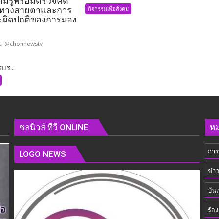
มรู้พร้อมตรวจคัด
แล้ว
กิจกรรมเพื่อสังคม
าทางสายตาและการ
โครงการ
วะผิดปกติของการมอง
ออก
กำลัง
@chonnewstv
กาย
เพื่อ
บร...
สุขภาพ
ร
ชุมชน
เคหะ
ไร่
กล้วย
อง
ชลนิวส์ ทีวี ONLINE
หม
การ
LOGO NEWS
ข่า
าร
บันเ
ร้อง