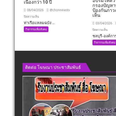
อบรมให้ควา
เนื่องกว่า 10 ปี
กรองปัญห
ป้องกันภา
08/04/2026
@chonnewstv
เห็น
บน
ปิดความเห็น
ท่าเรือแหลมฉบัง ...
ท่าเรือ
03/04/2026
แหลม
กิจกรรมเพื่อสังคม
บน
ปิดความเห็น
ฉบัง
ชลบุรี-องค์การ
ชลบุรี-
จัด
องค์กา
กิจกรรมเพื่อสังคม
กิจกรรม
บริหาร
รับ
ส่วน
บริจาค
ตำบล
โลหิต
พานท
ติดต่อ​ โฆษณา​ ประชาสัมพันธ์
โดย
หน
เชิญ
อง
ชวน
กะ
พนักงาน
ขะ
และ
จัด
ผู้
โครงก
ประกอบ
อบรม
การ
ให้
ร่วม
ความ