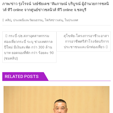
ภาพ/ข่าว รุ่งโรจน์ วงษ์ชัยเดช “สัมภาษณ์ บริบูรณ์ ผู้อำนวยการชลนิ
วส์ ทีวี online จากศูนย์ข่าวชลนิวส์ ทีวี online จ.ชลบุรี
,
,
,
คลิป
ประเพณีและวัฒนธรรม
โฟกัสข่าวเด่น
ในประเทศ
แนะแนว
กระบี่-ปธ.สภาอุตสาหกรรม
สุโขทัย​-โครงการอาชีวะอาสา
เรื่อง
การอาชีพศรีสำโรงจัดบริการ
ท่องเที่ยวกระบี่ ระบุ ช่วงเทศกาล
ประชาชนและนักท่องเที่ยว
ปีใหม่ มีเงินสะพัด กว่า 300 ล้าน
บาท ยอดจองที่พัก กว่า ร้อยละ 90
(ชมคลิป)
RELATED POSTS