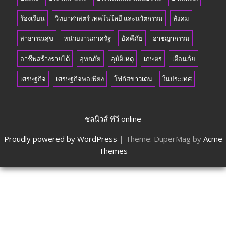
ร้องเรียน
วิทยาศาสตร์ เทคโนโลยี และนวัตกรรม
สังคม
สาธารณสุข
หน่วยงานภาครัฐ
อัคคีภัย
อาชญากรรม
อาชีพสร้างรายได้
อุทกภัย
อุบัติเหตุ
เกษตร
เตือนภัย
เศรษฐกิจ
เศรษฐกิจพอเพียง
โฟกัสข่าวเด่น
ในประเทศ
ชลนิวส์ ทีวี online
Proudly powered by WordPress
|
Theme: DuperMag by
Acme
Themes