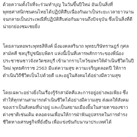
ด้วยความตั้งใจที่จะร่วมทำบุญ ในวันขึ้นปีใหม่ อันเป็นสิ่งที่
พุทธศาสนิกชนคนไทยได้ปฏิบัติสืบเนื่องกันมาเป็นระยะเวลายาวนาน
จนกลายเป็นประเพณีที่ปฏิบัติสืบต่อกันมาจนถึงปัจจุบัน ซึ่งเป็นสิ่งที่ดี
น่ายกย่องชมเชยยิ่ง
โดยลานหอพระพุทธสิหิงค์ มิ่งมงคลสรินาถ พุทธบริษัทราษฎร์ กุศล
สามัคคี ชลบุรีปูชนียบพิตร แห่งนี้เป็นที่เคารพสักการะของพี่น้อง
ประชาชนชาวจังหวัดชลบุรี เข้ามากราบไหว้ขอพรให้ดำเนินชีวิตในปี
ใหม่ พุทธศักราช 2563 มีแต่ความสุข ความเจริญตลอดปี ให้การ
ดำเนินวิถีชีวิตเป็นไปด้วยดี และอยู่ในสังคมได้อย่างมีความสุข
โดยเฉพาะอย่างยิ่งในเรื่องรู้รักสามัคคีและการอยู่อย่างพอเพียง ซึ่ง
ทำให้ทุกท่านสามารถดำเนินชีวิตได้อย่างมีความสุข ส่งผลให้สังคม
ของเราเป็นสังคมที่น่าอยู่ และเป็นสยามเมืองยิ้มในสายตาของชาว
ต่างชาติเช่นเดิม ตลอดจนเพื่อนให้การฝ่าฟันอุปสรรคในการดำรง
ชีวิตทางเศรษฐกิจที่ยั่งยืน เพื่อแข่งขันกับนานาประเทศได้