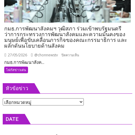
ลุย
งาน
ทันที
กมธ.การพัฒนาสังคมฯ วุฒิสภา ร่วมเข้าพบรัฐมนตรี
ว่าการกระทรวงการพัฒนาสังคมและความมั่นคงของ
มนุษย์เพื่อขับเคลื่อนภารกิจของคณะกรรมาธิการ และ
ผลักดันนโยบายด้านสังคม
27/05/2026
@chonnewstv
บน
ปิดความเห็น
กมธ.การพัฒนาสังค...
กมธ.การ
พัฒนา
โฟกัสข่าวเด่น
สังคมฯ
วุฒิสภา
หัวข้อข่าว
ร่วม
เข้า
หัวข้อ
พบ
รัฐมนตรี
ข่าว
ว่าการ
DATE
กระทรวง
การ
พัฒนา