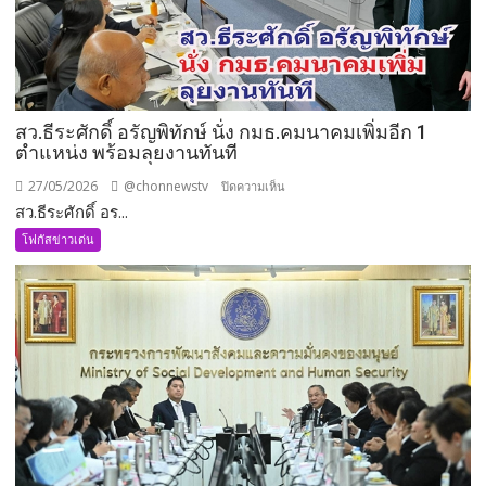
แบบ
องค์
รวม
สว.ธีระศักดิ์ อรัญพิทักษ์ นั่ง กมธ.คมนาคมเพิ่มอีก 1
ตำแหน่ง พร้อมลุยงานทันที
27/05/2026
@chonnewstv
บน
ปิดความเห็น
สว.ธีระศักดิ์ อร...
สว.ธีร
ะ
โฟกัสข่าวเด่น
ศักดิ์
อรัญ
พิทักษ์
นั่ง
กมธ.คมนาคม
เพิ่ม
อีก
1
ตำแหน่ง
พร้อม