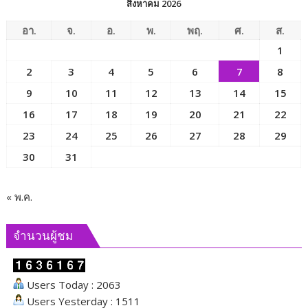
สิงหาคม 2026
สังคม
และ
อา.
จ.
อ.
พ.
พฤ.
ศ.
ส.
ความ
1
มั่นคง
2
3
4
5
6
7
8
ของ
มนุษย์
9
10
11
12
13
14
15
เพื่อ
16
17
18
19
20
21
22
ขับ
23
24
25
26
27
28
29
เคลื่อน
ภารกิจ
30
31
ของ
คณะ
กรรมาธิการ
« พ.ค.
และ
ผลัก
จำนวนผู้ชม
ดัน
นโยบาย
ด้าน
Users Today : 2063
สังคม
Users Yesterday : 1511