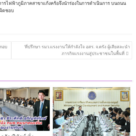
างการไฟฟ้าภูมิภาคสาขาแก้งคร้อจึงนำร่องในการดำเนินการ บนถนน
บผิดชอบ
ะกอบ
‘ที่ปรึกษา รมว.แรงงาน’ให้กำลังใจ อสร. จ.ตรัง ผู้เสียสละนำ
ภารกิจแรงงานสู่ประชาชนในพื้นที่
ู