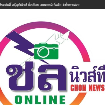
ีระศักดิ์ อรัญพิทักษ์ นั่ง กมธ.คมนาคมเพิ่มอีก 1 ตำแหน่ง พร้อมลุยงานทันที