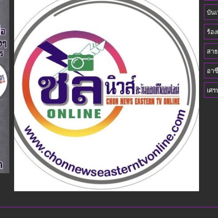
พัฒนา
บันเ
สังคม
และ
ร้อง
ความ
มั่นคง
สาธ
ของ
อาช
มนุษย์
เพื่อ
เศร
ขับ
เคลื่อน
ภารกิจ
ของ
คณะ
กรรมาธิการ
และ
ผลัก
ดัน
นโยบาย
ด้าน
สังคม