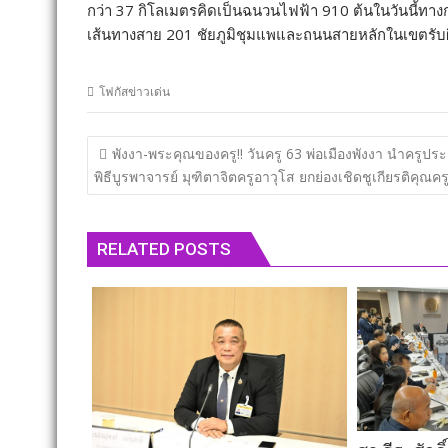
กว่า 37 กิโลเมตรคิดเป็นฉนวนไฟฟ้า 910 ต้นในวันนี้ท
เส้นทางสาย 201 ชัยภูมิชุมแพและถนนสายหลักในเขตรั
โฟกัสข่าวเด่น
แนะแนว
พังงา-พระคุณของครู!! วันครู 63 พ่อเมืองพังงา นำครูปร
เรื่อง
พิธีบูรพาจารย์ มุฑิตาจิตครูอาวุโส ยกย่องเชิดชูเกียรติคุณคร
RELATED POSTS