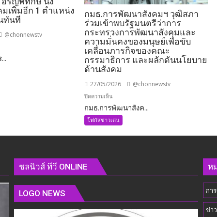
 อรัญพิทักษ์ นั่ง
เพิ่มอีก 1 ตำแหน่ง
กมธ.การพัฒนาสังคมฯ วุฒิสภา
นทันที
ร่วมเข้าพบรัฐมนตรีว่าการ
กระทรวงการพัฒนาสังคมและ
@chonnewstv
ความมั่นคงของมนุษย์เพื่อขับ
เคลื่อนภารกิจของคณะ
...
กรรมาธิการ และผลักดันนโยบาย
ด้านสังคม
27/05/2026
@chonnewstv
บน
ปิดความเห็น
กมธ.การพัฒนาสังค...
กมธ.การ
พัฒนา
โฟกัสข่าวเด่น
คมนาคม
สังคมฯ
วุฒิสภา
ร่วม
เข้า
่ง
ชลนิวส์ ทีวี ONLINE
หม
พบ
รัฐมนตรี
การ
ว่าการ
LOGO NEWS
กระทรวง
ข่า
การ