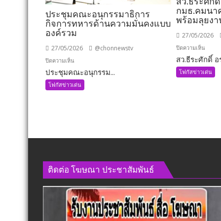
สว.ธีระศักดิ์
กมธ.คมนาคม
ประชุมคณะอนุกรรมาธิการ
พร้อมลุยงา
กิจการทหารด้านความมั่นคงแบบ
องค์รวม
27/05/2026
บน
ปิดความเห็น
27/05/2026
@chonnewstv
สว.ธีระศักดิ์ อร
สว.ธีร
บน
ปิดความเห็น
ะ
ประชุมคณะอนุกรรม...
ประชุม
โฟกัสข่าวเด่น
ศักดิ์
คณะ
โฟกัสข่าวเด่น
อรัญ
อนุ
พิทักษ์
กรรมาธิการ
นั่ง
กิจการ
กมธ.
ทหาร
เพิ่ม
ด้าน
อีก
ความ
1
มั่นคง
ตำแหน
ติดต่อ​ โฆษณา​ ประชาสัมพันธ์
แบบ
พร้อม
องค์
ลุย
รวม
งาน
ทันที