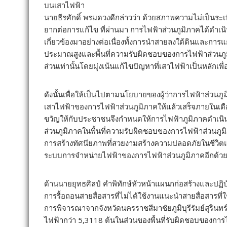
บนเสาไฟฟ้า
นายธีรศักดิ์ พรมดวงดีกล่าวว่า ด้วยสภาพความไม่เป็นร
ยากต่อการแก้ไข ที่ผ่านมา การไฟฟ้าส่วนภูมิภาคได้ดำเ
เกี่ยวข้องมาอย่างต่อเนื่องทั้งการนำสายลงใต้ดินและกา
ประมาณสูงและพื้นที่ความรับผิดชอบของการไฟฟ้าส่วนภูม
ส่วนเท่านั้นโดยมุ่งเน้นแก้ไขปัญหาที่เสาไฟฟ้าเป็นหลัก
ดังนั้นเพื่อให้เป็นไปตามนโยบายของผู้ว่าการไฟฟ้าส่วนภ
เสาไฟฟ้าของการไฟฟ้าส่วนภูมิภาคให้แล้วเสร็จภายใ
ขวัญให้กับประชาชนจึงกำหนดให้การไฟฟ้าภูมิภาคดำเน
ส่วนภูมิภาคในพื้นที่ความรับผิดชอบของการไฟฟ้าส่วนภูมิภ
การสร้างทัศนียภาพที่สวยงามสร้างความปลอดภัยในชีวิตแ
ระบบการจำหน่ายไฟฟ้าของการไฟฟ้าส่วนภูมิภาคอีกด้ว
ด้านนายยุทธศิลป์ คำพิทักษ์หัวหน้าแผนกก่อสร้างและปฏิบั
การรื้อถอนสายสื่อสารที่ไม่ได้ใช้งานแนะนำสายสื่อสารที
การพิจารณาจากจังหวัดนครราชสีมาชัยภูมิบุรีรัมย์สุรินท
ไฟฟ้ากว่า 5,3118 ต้นในส่วนของพื้นที่รับผิดชอบของกา