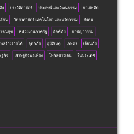
ทิง
ประวัติศาสตร์
ประเพณีและวัฒนธรรม
ยาเสพติด
เรียน
วิทยาศาสตร์ เทคโนโลยี และนวัตกรรม
สังคม
ารณสุข
หน่วยงานภาครัฐ
อัคคีภัย
อาชญากรรม
ีพสร้างรายได้
อุทกภัย
อุบัติเหตุ
เกษตร
เตือนภัย
ษฐกิจ
เศรษฐกิจพอเพียง
โฟกัสข่าวเด่น
ในประเทศ