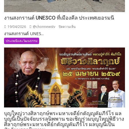
งานสงกรานต์ UNESCO ที่เมืองคีล ประเทศเยอรมนี
19/04/2026
@chonnewstv
บน
ปิดความเห็น
งานสงกรานต์ UNES...
งาน
สงกรานต์
ประเพณีและวัฒนธรรม
UNESCO
ที่
เมือง
คีล
ประเทศ
เยอรมนี
บุญใหญ่วางศิลาฤกษ์พระมหาเจดีย์กตัญญูคัมภีร์โร ผล
บุญนี้เป็นปัจจัยบรรลุนิพพาน ขอเชิญร่วมบุญใหญ่พิธีวาง
ศิลาฤกษ์พระมหาเจดีย์กตัญญูคัมภีร์โร ผลบุญนี้เป็น