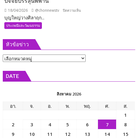
ปัจจัยบรรลุนิพพาน
18/04/2026
@chonnewstv
บน
ปิดความเห็น
บุญใหญ่วางศิลาฤก...
บุญ
ใหญ่
ประเพณีและวัฒนธรรม
วาง
ศิลา
หัวข้อข่าว
ฤกษ์
พระ
หัวข้อ
มหา
เจดีย์
ข่าว
กตัญญู
DATE
คัมภีร์
โร
ผล
สิงหาคม 2026
บุญ
นี้
อา.
จ.
อ.
พ.
พฤ.
ศ.
ส.
เป็น
1
ปัจจัย
2
3
4
5
6
7
8
บรรลุ
นิพพาน
9
10
11
12
13
14
15