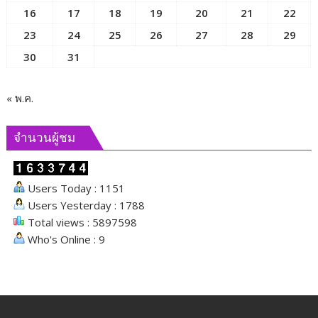
ขอ
16
17
18
19
20
21
22
เชิญ
23
24
25
26
27
28
29
ร่วม
บุญ
30
31
ใหญ่
พิธี
วาง
« พ.ค.
ศิลา
ฤกษ์
จำนวนผู้ชม
พระ
มหา
เจดีย์
Users Today : 1151
กตัญญู
Users Yesterday : 1788
คัมภีร์
Total views : 5897598
โร
ผล
Who's Online : 9
บุญ
นี้
เป็น
ปัจจัย
บรรลุ