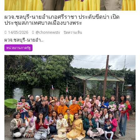
ผวจ.ชลบุรี-นายอำเภอศรีราชา ประดับขีดบ่า เปิด
ประชุมสภาเทศบาลเมืองบางพระ
14/05/2026
@chonnewstv
บน
ปิดความเห็น
ผวจ.ชลบุรี-นายอำ...
ผวจ.ชลบุรี-
นาย
หน่วยงานภาครัฐ
อำเภอ
ศรีราชา
ประดับ
ขีด
บ่า
เปิด
ประชุม
สภา
เทศบาล
เมือง
บาง
พระ