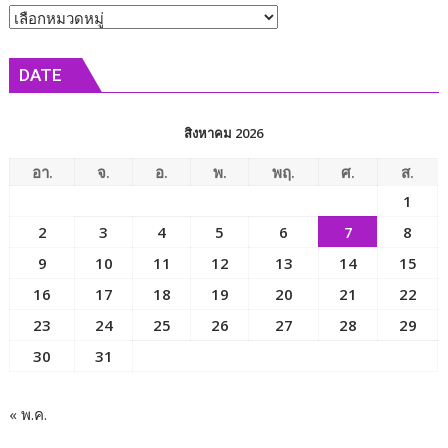
หัวข้อ
วาง
พญา
ศิลา
ยม
ข่าว
ฤกษ์
ประเพณี
DATE
พระ
หนึ่ง
มหา
เดียว
เจดีย์
ใน
สิงหาคม 2026
กตัญญู
โลก
คัมภีร์
ก่อน
อา.
จ.
อ.
พ.
พฤ.
ศ.
ส.
โร
นำ
1
ผล
ไป
2
3
4
5
6
7
8
บุญ
ลอย
นี้
ทะเล
9
10
11
12
13
14
15
เป็น
เพื่อ
16
17
18
19
20
21
22
ปัจจัย
ปล่อย
บรรลุ
23
24
25
26
27
28
29
ทุกข์
นิพพาน
ปล่อย
30
31
โศก
« พ.ค.