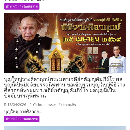
สงกรานต์
ประเพณีและวัฒนธรรม
UNESCO
ที่
เมือง
คีล
ประเทศ
เยอรมนี
บุญใหญ่วางศิลาฤกษ์พระมหาเจดีย์กตัญญูคัมภีร์โร ผล
บุญนี้เป็นปัจจัยบรรลุนิพพาน ขอเชิญร่วมบุญใหญ่พิธีวาง
ศิลาฤกษ์พระมหาเจดีย์กตัญญูคัมภีร์โร ผลบุญนี้เป็น
ปัจจัยบรรลุนิพพาน
18/04/2026
@chonnewstv
บน
ปิดความเห็น
บุญใหญ่วางศิลาฤก...
บุญ
ใหญ่
ประเพณีและวัฒนธรรม
วาง
ศิลา