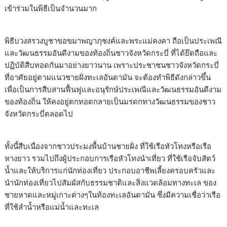
เข้าร่วมในพิธีเป็นจำนวนมาก
พิธีบวงสรวงบูชาขอขมาพญาภุชงค์และพระแม่คงคา ถือเป็นประเพณี
และวัฒนธรรมอันดีงามของท้องถิ่นชาวจังหวัดกระบี่ ที่ได้ยึดถือและ
ปฏิบัติสืบทอดกันมาอย่างยาวนาน เพราะประชาชนชาวจังหวัดกระบี่
ที่อาศัยอยู่ตามแนวชายฝั่งทะเลอันดามัน จะต้องทำพิธีดังกล่าวขึ้น
เพื่อเป็นการสืบสานฟื้นฟูและอนุรักษ์ประเพณีและวัฒนธรรมอันดีงาม
ของท้องถิ่น ให้คงอยู่ตกทอดกลายเป็นมรดกทางวัฒนธรรมของชาว
จังหวัดกระบี่ตลอดไป
ทั้งนี้สืบเนื่องจากชาวประมงพื้นบ้านชายฝั่ง ที่ใช้เรือหัวโทงหรือเรือ
หางยาว รวมไปถึงผู้ประกอบการเรือหัวโทงนำเที่ยว ที่ใช้เรือจับสัตว์
น้ำและให้บริการแก่นักท่องเที่ยว ประกอบอาชีพเลี้ยงครอบครัวและ
นำนักท่องเที่ยวไปสัมผัสกับธรรมชาติและสิ่งแวดล้อมทางทะเล ของ
ชายหาดและหมู่เกาะต่างๆในท้องทะเลอันดามัน ซึ่งมีความเชื่อว่าเรือ
ที่ใช้ลำน้ำหรือแม่น้ำและทะเล