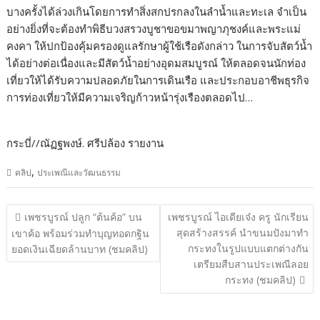
บางครั้งได้ล่วงเกินโดยการทำสิ่งสกปรกลงในลำน้ำและทะเล จำเป็น
อย่างยิ่งที่จะต้องทำพิธีบวงสรวงบูชาขอขมาพญาภุชงค์และพระแม่
คงคา ให้ปกป้องคุ้มครองดูแลรักษาผู้ใช้เรือดังกล่าว ในการจับสัตว์น้ำ
ได้อย่างต่อเนื่องและมีสัตว์น้ำอย่างอุดมสมบูรณ์ ให้ตลอดจนนักท่อง
เที่ยวให้ได้รับความปลอดภัยในการเดินเรือ และประกอบอาชีพธุรกิจ
การท่องเที่ยวให้มีความเจริญก้าวหน้ารุ่งเรืองตลอดไป…
กระบี่//ณัฏฐพงษ์. ศรีปล้อง รายงาน
,
คลิป
ประเพณีและวัฒนธรรม
แนะแนว
เพชรบูรณ์ ปลูก “ต้นค้อ” บน
เพชรบูรณ์ ไอเดียเจ๋ง ครู นักเรียน
เรื่อง
สุดสร้างสรรค์ นำขนมปังมาทำ
เขาค้อ พร้อมร่วมทำบุญทอดกฐิน
กระทงในรูปแบบแตกต่างกัน
ยอดเงินเฉียดล้านบาท (ชมคลิป)
เตรียมสืบสานประเพณีลอย
กระทง (ชมคลิป)