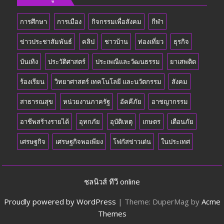
การศึกษา
การเมือง
กิจกรรมเพื่อสังคม
กีฬา
ข่าวประชาสัมพันธ์
คลิป
ชาวบ้าน
ท่องเที่ยว
ธุรกิจ
บันเทิง
ประวัติศาสตร์
ประเพณีและวัฒนธรรม
ยาเสพติด
ร้องเรียน
วิทยาศาสตร์ เทคโนโลยี และนวัตกรรม
สังคม
สาธารณสุข
หน่วยงานภาครัฐ
อัคคีภัย
อาชญากรรม
อาชีพสร้างรายได้
อุทกภัย
อุบัติเหตุ
เกษตร
เตือนภัย
เศรษฐกิจ
เศรษฐกิจพอเพียง
โฟกัสข่าวเด่น
ในประเทศ
ชลนิวส์ ทีวี online
Proudly powered by WordPress
|
Theme: DuperMag by
Acme
Themes