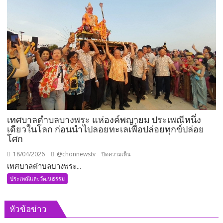
ฤกษ์
พระ
มหา
เจดีย์
กตัญญู
คัมภีร์
โร
ผล
บุญ
นี้
เทศบาลตำบลบางพระ แห่องค์พญายม ประเพณีหนึ่ง
เป็น
เดียวในโลก ก่อนนำไปลอยทะเลเพื่อปล่อยทุกข์ปล่อย
ปัจจัย
โศก
บรรลุ
นิพพาน
18/04/2026
@chonnewstv
บน
ปิดความเห็น
ขอ
เทศบาลตำบลบางพระ...
เทศบาล
เชิญ
ตำบล
ประเพณีและวัฒนธรรม
ร่วม
บาง
บุญ
พระ
หัวข้อข่าว
ใหญ่
แห่
พิธี
องค์